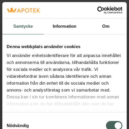
Samtycke
Information
Om
Denna webbplats använder cookies
H
Vi använder enhetsidentifierare för att anpassa innehållet
och annonserna till användarna, tillhandahålla funktioner
för sociala medier och analysera vår trafik. Vi
vidarebefordrar även sådana identifierare och annan
information från din enhet till de sociala medier och
annons- och analysföretag som vi samarbetar med.
Dessa kan i sin tur kombinera informationen med annan
information som du har tillhandahållit eller som de har
samlat in när du har använt deras tjänster. Samtycke till
cookies är frivilligt och du kan när som helst ändra eller
Samtyckesval
återkalla ditt samtycke via webbplatsens
Nödvändig