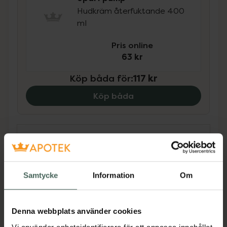
Hudkräm återfuktande 400
ml
Pris online
63 kr
Köp båda för
:
117 kr
Köp båda
Beskrivning
Dölj
Specialkräm för extra torr hud
Samtycke
Information
Om
HTH Skin Repair stärker och normaliserar
hudens barriärfunktion och ger intensiv
återfuktning. Krämen vårdar och skyddar din
Denna webbplats använder cookies
hud och är speciellt utvecklad för känslig och