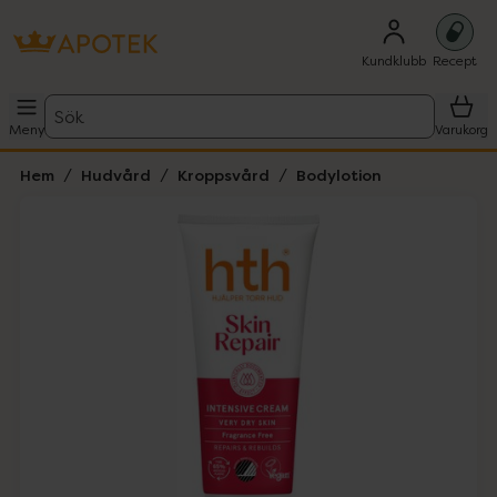
Kundklubb
Recept
Sök
Meny
Varukorg
Hem
Hudvård
Kroppsvård
Bodylotion
Hoppa över Lista
Lista: . Innehåller 1 objekt.