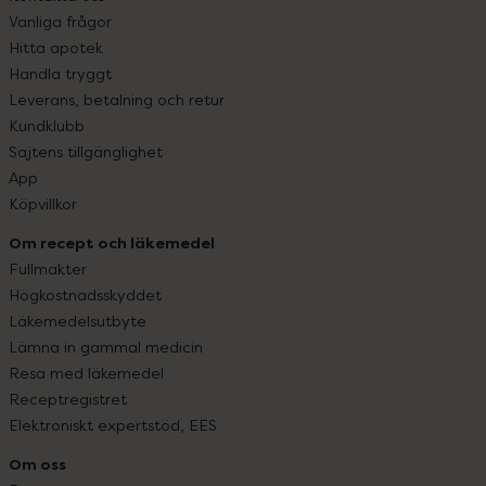
Vanliga frågor
Hitta apotek
Handla tryggt
Leverans, betalning och retur
Kundklubb
Sajtens tillgänglighet
App
Köpvillkor
Om recept och läkemedel
Fullmakter
Högkostnadsskyddet
Läkemedelsutbyte
Lämna in gammal medicin
Resa med läkemedel
Receptregistret
Elektroniskt expertstöd, EES
Om oss