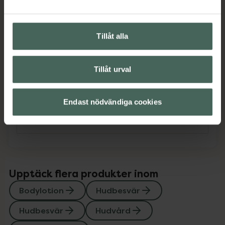
Omdömen
Visa
Tillåt alla
Innehåll
Visa
Tillåt urval
Instruktioner
Visa
Endast nödvändiga cookies
Kontaktinfo tillverkare
Visa
Upptäck flera produkter inom
Bodylotion
Hudbesvär
Hudbesvär
Hudvård