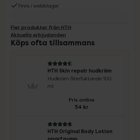
Finns i webblager
Fler produkter från HTH
Aktuella erbjudanden
Köps ofta tillsammans
4.6 av 5 i omdöme
HTH Skin repair hudkräm
Hudkräm återfuktande 100
ml
Pris online
54 kr
4.7 av 5 i omdöme
HTH Original Body Lotion
oparf pump