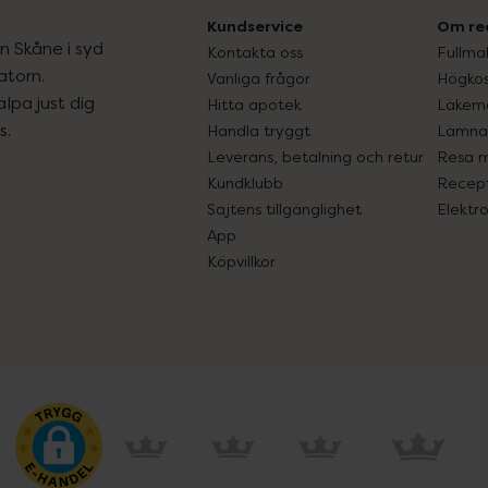
Kundservice
Om re
ån Skåne i syd
Kontakta oss
Fullma
atorn.
Vanliga frågor
Högkos
lpa just dig
Hitta apotek
Läkem
s.
Handla tryggt
Lämna 
Leverans, betalning och retur
Resa 
Kundklubb
Recept
Sajtens tillgänglighet
Elektr
App
Köpvillkor