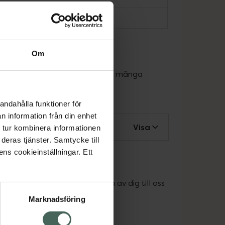
t
Om
dare. Du kan också hitta svar på många 
andahålla funktioner för
n information från din enhet
Visa
 tur kombinera informationen
deras tjänster. Samtycke till
ens cookieinställningar. Ett
 är varmt välkommen att höra av dig till oss 
t vi kan.
Marknadsföring