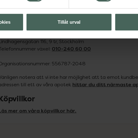
Om du är läkare, veterinär eller annan förskrivare.

0771-699 670
Telefonnummer: 
okies
Tillåt urval
Adress huvudkontor
Lindhagensgatan 116, 9 tr, Stockholm

010-240 60 00
Telefonnummer växel: 
Organisationsnummer: 556787-2048
Vänligen notera att vi inte har möjlighet att ta emot kundb
hittar du ditt närmaste a
adressen till ett av våra apotek 
Köpvillkor
Läs mer om våra köpvillkor här.