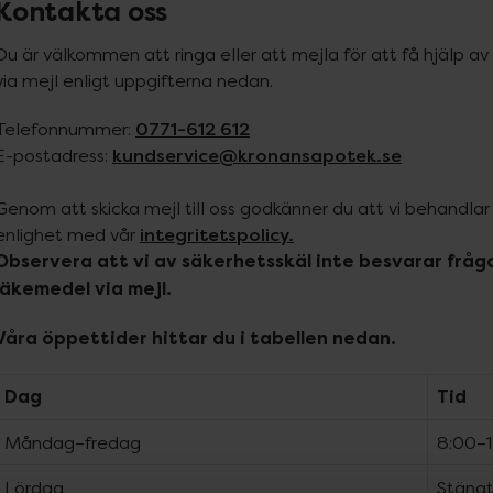
Kontakta oss
Du är välkommen att ringa eller att mejla för att få hjälp av v
via mejl enligt uppgifterna nedan.
0771-612 612
Telefonnummer: 
kundservice@kronansapotek.se
E-postadress: 
Genom att skicka mejl till oss godkänner du att vi behandlar
integritetspolicy.
enlighet med vår 
Observera att vi av säkerhetsskäl inte besvarar frågor
läkemedel via mejl.
Våra öppettider hittar du i tabellen nedan.
Dag
Tid
Måndag–fredag
8:00–
Lördag
Stäng