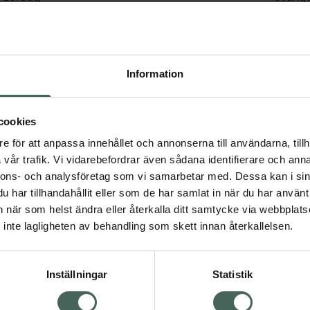
Söndag
Stäng
Chatt
Information
Chatten är tillfälligt stängd under sommaren.

Kontakta oss gärna via telefon eller mejl så hjälper vi dig vi
FAQ här.
vanliga frågor i vår 
cookies
e för att anpassa innehållet och annonserna till användarna, tillh
vår trafik. Vi vidarebefordrar även sådana identifierare och anna
Avvikande öppettider 2026
nnons- och analysföretag som vi samarbetar med. Dessa kan i sin
har tillhandahållit eller som de har samlat in när du har använt 
an när som helst ändra eller återkalla ditt samtycke via webbplats
Kundklubben
inte lagligheten av behandling som skett innan återkallelsen.
Har du frågor om vår kundklubb, dina poäng eller utskick? Du
kundklubb@kronansapotek.se
på 
, så hjälper vi dig så snar
Inställningar
Statistik
Förskrivare