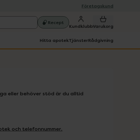
Företagskund
Recept
Kundklubb
Varukorg
Hitta apotek
Tjänster
Rådgivning
ga eller behöver stöd är du alltid 
otek och telefonnummer.