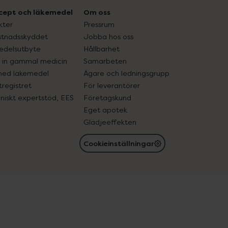
cept och läkemedel
Om oss
kter
Pressrum
tnadsskyddet
Jobba hos oss
edelsutbyte
Hållbarhet
in gammal medicin
Samarbeten
med läkemedel
Ägare och ledningsgrupp
registret
För leverantörer
oniskt expertstöd, EES
Företagskund
Eget apotek
Glädjeeffekten
Cookieinställningar