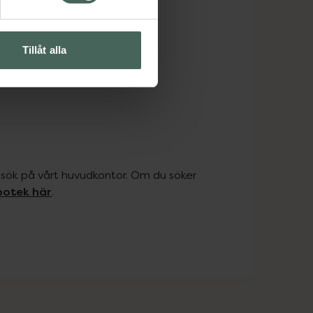
Tillåt alla
esök på vårt huvudkontor. Om du söker 
potek här
.