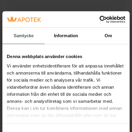
Samtycke
Information
Om
Denna webbplats använder cookies
Vi använder enhetsidentifierare för att anpassa innehållet
och annonserna till användarna, tillhandahålla funktioner
Kronans Apotek finns här för dig. Du hittar oss från Skåne i
för sociala medier och analysera vår trafik. Vi
syd till Lappland i norr, och online i mobilen och på
vidarebefordrar även sådana identifierare och annan
datorn. Oavsett vem du är så är det vårt uppdrag att
information från din enhet till de sociala medier och
hjälpa just dig att må lite bättre. Välkommen att prata
annons- och analysföretag som vi samarbetar med.
med oss.
Dessa kan i sin tur kombinera informationen med annan
information som du har tillhandahållit eller som de har
samlat in när du har använt deras tjänster. Samtycke till
Kundservice
cookies är frivilligt och du kan när som helst ändra eller
Kontakta oss
Samtyckesval