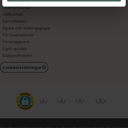
Pressrum
Jobba hos oss
Hållbarhet
Samarbeten
Ägare och ledningsgrupp
För leverantörer
Företagskund
Eget apotek
Glädjeeffekten
Cookieinställningar
Köpvillkor
Integritetspolicy
Klubbens medlemsvillkor
Dataskyddsombud
Cookiepolicy