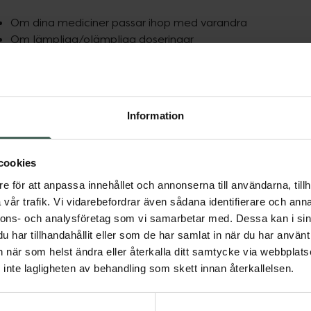
Om dina mediciner passar ihop med varandra
Om lämpliga/olämpliga doseringar
Om läkemedlen och doserna är anpassade efter din ålde
Om du har läkemedel med samma verkan
Därför används EES
Information
Syftet med EES är att förbättra din läkemedelsanvändning så 
nytta som möjligt av din behandling. Farmaceuten gör alltid 
bedömning för att säkerställa att det går bra att expediera 
cookies
hämta ut. EES hjälper farmaceuten att få en samlad bild av a
e för att anpassa innehållet och annonserna till användarna, tillh
läkemedel, det vill säga även sådana som du har hämtat ut vid
vår trafik. Vi vidarebefordrar även sådana identifierare och anna
Med hjälp av EES ger vi dig tips på vägen för en ännu bättre 
nnons- och analysföretag som vi samarbetar med. Dessa kan i sin
läkemedelsbehandling.
har tillhandahållit eller som de har samlat in när du har använt 
an när som helst ändra eller återkalla ditt samtycke via webbplats
Få experthjälp på Kronans Apotek
inte lagligheten av behandling som skett innan återkallelsen.
Du kan alltid ställa frågor till oss. Du kan besöka något av vår
uppringd. Om du vill ha djupgående rådgivning i avskildhet k