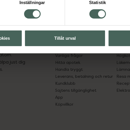
Inställningar
Statistik
okies
Tillåt urval
Kundservice
Om re
ån Skåne i syd
Kontakta oss
Fullma
atorn.
Vanliga frågor
Högkos
lpa just dig
Hitta apotek
Läkem
s.
Handla tryggt
Lämna 
Leverans, betalning och retur
Resa 
Kundklubb
Recept
Sajtens tillgänglighet
Elektr
App
Köpvillkor