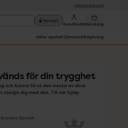
Företagskund
Recept
Kundklubb
Varukorg
Hitta apotek
Tjänster
Rådgivning
vänds för din trygghet
g och kunna få ut det mesta av dina 
 stödja dig med det. Till vår hjälp 
 Kronans Apotek 