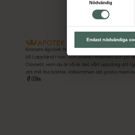
Nödvändig
Endast nödvändiga co
Kronans Apotek finns här för dig. Du hittar oss fr
till Lappland i norr, och online i mobilen och på d
Oavsett vem du är så är det vårt uppdrag att hjä
att må lite bättre. Välkommen att prata med os