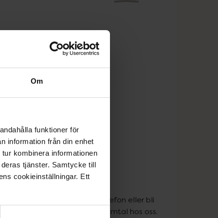
r
Om
att du får så stor 
en professionell 
de läkemedel du vill 
lla dina aktuella 
andahålla funktioner för
 andra tillfällen. 
n information från din enhet
 tur kombinera informationen
deras tjänster. Samtycke till
ens cookieinställningar. Ett
a apotek, kontakta oss via telefon eller bli 
an du boka in ett läkemedelssamtal hos oss.