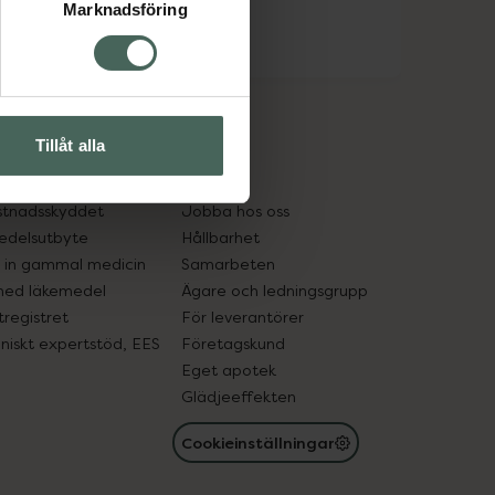
Marknadsföring
Tillåt alla
cept och läkemedel
Om oss
kter
Pressrum
tnadsskyddet
Jobba hos oss
edelsutbyte
Hållbarhet
in gammal medicin
Samarbeten
med läkemedel
Ägare och ledningsgrupp
registret
För leverantörer
oniskt expertstöd, EES
Företagskund
Eget apotek
Glädjeeffekten
Cookieinställningar