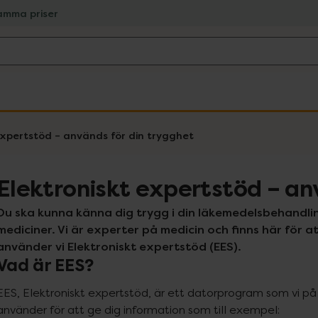
amma priser
expertstöd – används för din trygghet
Elektroniskt expertstöd – an
Du ska kunna känna dig trygg i din läkemedelsbehandlin
mediciner. Vi är experter på medicin och finns här för att
använder vi Elektroniskt expertstöd (EES).
Vad är EES?
EES, Elektroniskt expertstöd, är ett datorprogram som vi på
använder för att ge dig information som till exempel: