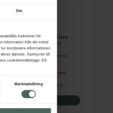
Om
4.3 av 5 i omdöme
andahålla funktioner för
Kronans Apotek Extra
ra
n information från din enhet
Care Schampo Torr
 tur kombinera informationen
Hårbotten
deras tjänster. Samtycke till
Schampo Oparfymerad,
ens cookieinställningar. Ett
250 ml
e
Kampanjpris online
54 kr
Marknadsföring
Tidigare pris:
72 kr
Köp båda