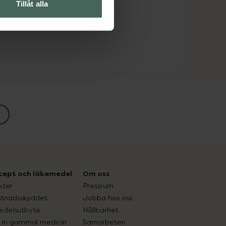
Tillåt alla
cept och läkemedel
Om oss
kter
Pressrum
tnadsskyddet
Jobba hos oss
edelsutbyte
Hållbarhet
in gammal medicin
Samarbeten