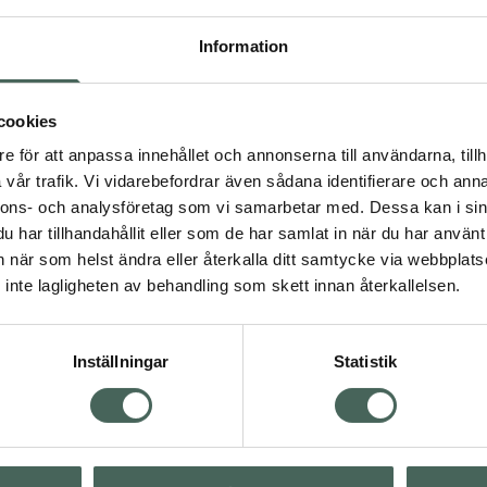
stad och oparfymerad, den
ller oljighet, perfekt för
Information
cookies
g den förtjänar utan att
e för att anpassa innehållet och annonserna till användarna, tillh
Kronans Apotek Ext
lla din hårbotten frisk
vår trafik. Vi vidarebefordrar även sådana identifierare och anna
Care Gel Torr
nnons- och analysföretag som vi samarbetar med. Dessa kan i sin
Hårbotten
har tillhandahållit eller som de har samlat in när du har använt 
Hårbottengel 125 ml
an när som helst ändra eller återkalla ditt samtycke via webbplats
inte lagligheten av behandling som skett innan återkallelsen.
Kampanjpris onlin
66,75 kr
Tidigare pris:
89 kr
Inställningar
Statistik
sk hårvård
Köp båda för
:
120,75 kr
Visa