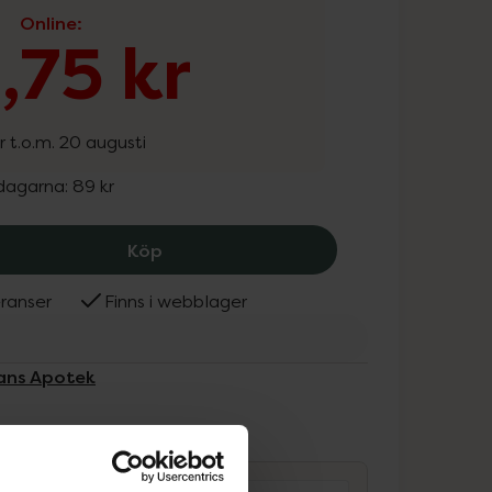
Online
:
,75 kr
r t.o.m. 20 augusti
 dagarna:
89 kr
Kronans Apotek Extra Care Gel Torr 
Köp
ranser
Finns i webblager
nans Apotek
ammans