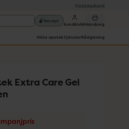
Företagskund
Recept
Kundklubb
Varukorg
Hitta apotek
Tjänster
Rådgivning
ek Extra Care Gel
en
mpanjpris