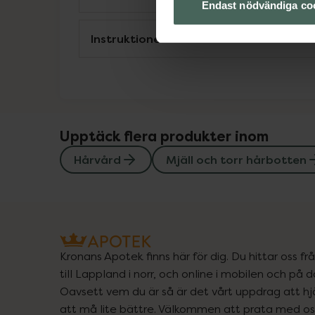
Endast nödvändiga co
Instruktioner
Upptäck flera produkter inom
Hårvård
Mjäll och torr hårbotten
Kronans Apotek finns här för dig. Du hittar oss fr
till Lappland i norr, och online i mobilen och på d
Oavsett vem du är så är det vårt uppdrag att hjä
att må lite bättre. Välkommen att prata med os