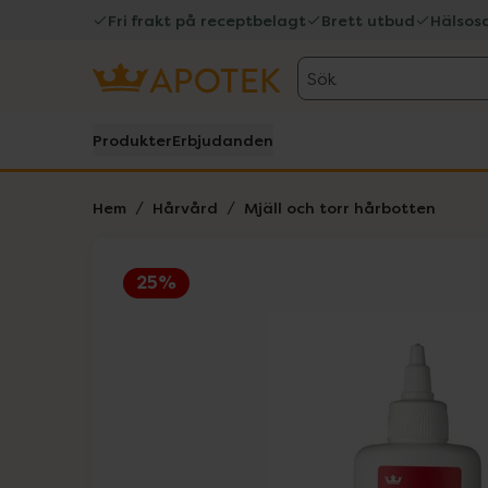
Fri frakt på receptbelagt
Brett utbud
Hälsos
Sök
Produkter
Erbjudanden
Hem
Hårvård
Mjäll och torr hårbotten
25%
Hoppa över Lista
Lista: . Innehåller 2 objekt.