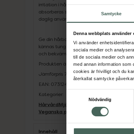
irritation i hårbotten. Dermatologiskt te
absorberas snabbt och lämnar inget kladd e
Samtycke
daglig användning.
Denna webbplats använder 
Ge din hårbotten den vård och återfuktnin
Vi använder enhetsidentifierar
kännas tung eller fet. Ett enkelt sätt att hå
sociala medier och analysera 
och bekväm hela dagen.
till de sociala medier och a
Produkten är vegansk
med annan information som du 
cookies är frivilligt och du k
Jämförpris
712 kr
/
l
återkallat samtycke påverkar 
EAN:
07312489996426
Samtyckesval
Kategorier:
Nödvändig
Hårvård
Mjäll och torr hårbotten
Vegan
Veganska produkter
Innehåll