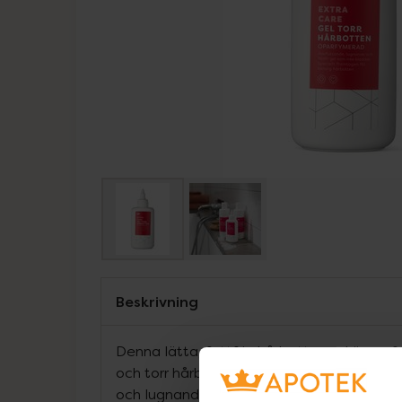
Beskrivning
Denna lätta, fettfria hårbottengel är perf
och torr hårbotten. Berikad med intensivt 
och lugnande allantoin hjälper den till att