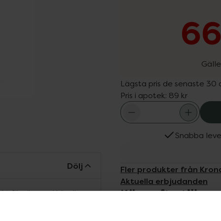
66
Gälle
Lägsta pris de senaste 30
Pris i apotek:
89 kr
Snabba leve
Dölj
Fler produkter från Kro
Aktuella erbjudanden
Köps ofta tills
ekt för dig med känslig
återfuktande glycerin
 balansera och lindra