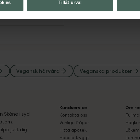
okies
Tillåt urval
Visa
Vegansk hårvård
Veganska produkter
Kundservice
Om re
ån Skåne i syd
Kontakta oss
Fullma
atorn.
Vanliga frågor
Högkos
lpa just dig
Hitta apotek
Läkem
s.
Handla tryggt
Lämna 