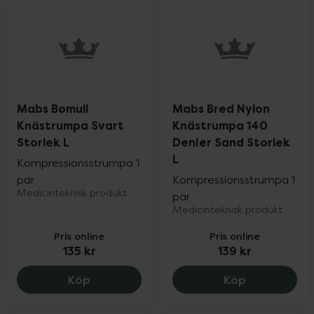
Mabs Bomull
Mabs Bred Nylon
Knästrumpa Svart
Knästrumpa 140
Storlek L
Denier Sand Storlek
L
Kompressionsstrumpa 1
par
Kompressionsstrumpa 1
Medicinteknisk produkt
par
Medicinteknisk produkt
Pris online
Pris online
135 kr
139 kr
Mabs Bomull Knästrumpa Svart Storlek L
Mabs Bred N
Köp
Köp