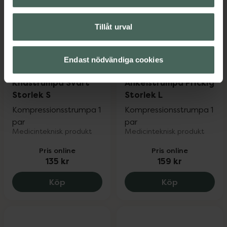
Tillåt urval
Endast nödvändiga cookies
Mabs Bomull
Mabs Bomull
Knästrumpa Svart
Ankelstrumpa Prickig
Storlek S
Storlek L
Kompressionsstrumpa 1
Kompressionsstrumpa 1
par
par
Medicinteknisk produkt
Medicinteknisk produkt
Pris online
Pris online
135 kr
159 kr
Mabs Bomull Knästrumpa Svart Storlek S
Mabs Bomull 
Köp
Köp