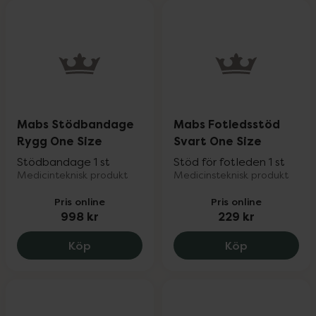
Mabs Stödbandage
Mabs Fotledsstöd
Rygg One Size
Svart One Size
Stödbandage 1 st
Stöd för fotleden 1 st
Medicinteknisk produkt
Medicinsteknisk produkt
Pris online
Pris online
998 kr
229 kr
Mabs Stödbandage Rygg One Size, 998
Mabs Fotled
Köp
Köp