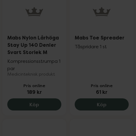
Mabs Nylon Lårhöga
Mabs Toe Spreader
Stay Up 140 Denier
Tåspridare 1 st
Svart Storlek M
Kompressionsstrumpa 1
par
Medicinteknisk produkt
Pris online
Pris online
189 kr
61 kr
Mabs Nylon Lårhöga Stay Up 140 Denier 
Mabs Toe Sp
Köp
Köp