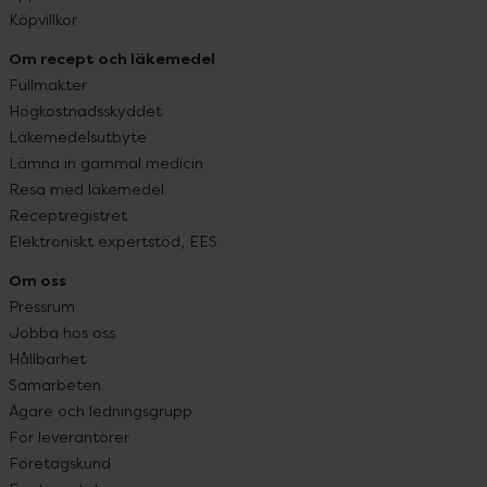
Köpvillkor
Om recept och läkemedel
Fullmakter
Högkostnadsskyddet
Läkemedelsutbyte
Lämna in gammal medicin
Resa med läkemedel
Receptregistret
Elektroniskt expertstöd, EES
Om oss
Pressrum
Jobba hos oss
Hållbarhet
Samarbeten
Ägare och ledningsgrupp
För leverantörer
Företagskund