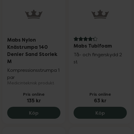
Mabs Nylon
4.3 av 5 i omdöme
Mabs Tubifoam
Knästrumpa 140
Denier Sand Storlek
Tå- och fingerskydd 2
M
st
Kompressionsstrumpa 1
par
Medicinteknisk produkt
Pris online
Pris online
135 kr
63 kr
Mabs Nylon Knästrumpa 140 Denier Sand
Mabs Tubifo
Köp
Köp