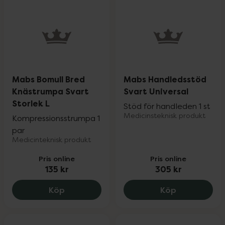
Mabs Bomull Bred
Mabs Handledsstöd
Knästrumpa Svart
Svart Universal
Storlek L
Stöd för handleden 1 st
Medicinsteknisk produkt
Kompressionsstrumpa 1
par
Medicinteknisk produkt
Pris online
Pris online
135 kr
305 kr
Mabs Bomull Bred Knästrumpa Svart Stor
Mabs Handle
Köp
Köp