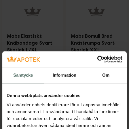
Mabs Elastiskt
Mabs Bomull Bred
Knäbandage Svart
Knästrumpa Svart
Storlek L/XL
Storlek XXL
Stöd för knäleden 1 st
Kompressionsstrumpa 1
Medicinsteknisk produkt
par
Medicinteknisk produkt
Samtycke
Information
Om
Pris online
Pris online
198 kr
135 kr
Denna webbplats använder cookies
Mabs Elastiskt Knäbandage Svart Storle
Mabs Bomull
Köp
Köp
Vi använder enhetsidentifierare för att anpassa innehållet
och annonserna till användarna, tillhandahålla funktioner
för sociala medier och analysera vår trafik. Vi
vidarebefordrar även sådana identifierare och annan