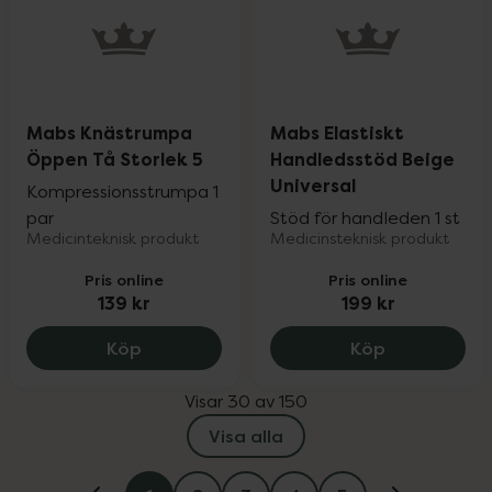
Mabs Knästrumpa
Mabs Elastiskt
Öppen Tå Storlek 5
Handledsstöd Beige
Universal
Kompressionsstrumpa 1
par
Stöd för handleden 1 st
Medicinteknisk produkt
Medicinsteknisk produkt
Pris online
Pris online
139 kr
199 kr
Mabs Knästrumpa Öppen Tå Storlek 5, 1
Mabs Elastis
Köp
Köp
Visar 30 av 150
Visa alla