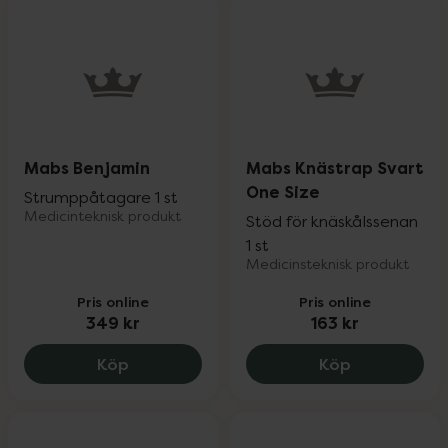
Mabs Benjamin
Mabs Knästrap Svart
One Size
Strumppåtagare 1 st
Medicinteknisk produkt
Stöd för knäskålssenan
1 st
Medicinsteknisk produkt
Pris online
Pris online
349 kr
163 kr
Mabs Benjamin, 349 kr.
Mabs Knästr
Köp
Köp