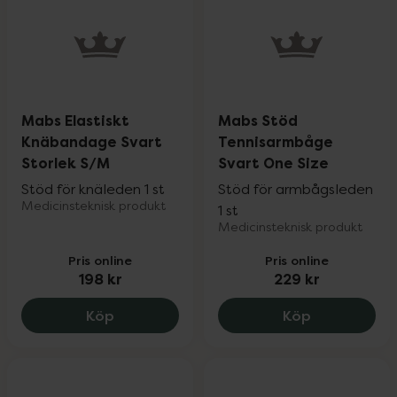
Mabs Elastiskt
Mabs Stöd
Knäbandage Svart
Tennisarmbåge
Storlek S/M
Svart One Size
Stöd för knäleden 1 st
Stöd för armbågsleden
Medicinsteknisk produkt
1 st
Medicinsteknisk produkt
Pris online
Pris online
198 kr
229 kr
Mabs Elastiskt Knäbandage Svart Storl
Mabs Stöd T
Köp
Köp