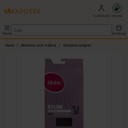
Kundklubb
Recept
Sök
Meny
Varukorg
Hem
Motion och hälsa
Stödstrumpor
Hoppa över Lista
Lista: . Innehåller 2 objekt.