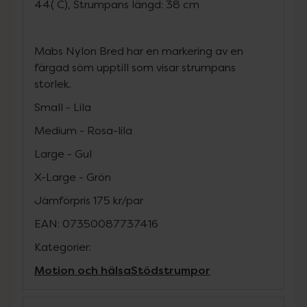
44( C), Strumpans längd: 38 cm
Mabs Nylon Bred har en markering av en
färgad söm upptill som visar strumpans
storlek.
Small - Lila
Medium - Rosa-lila
Large - Gul
X-Large - Grön
Jämförpris
175 kr
/
par
EAN:
07350087737416
Kategorier:
Motion och hälsa
Stödstrumpor