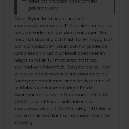
säker att använda och uppfyller
gällande krav.
Mabs Nylon Bred är en tunn och
kompressionsstrumpa i 140 denier som passar
bredare vader och ger stöd i vardagen. Nu
med slät stickning och finish för en snygg look
och skön passform. Strumpan har graderad
kompression vilket ökar blodflödet i benen
något som i sin tur motverkar trötthet,
svullnad och åderbråck. Oavsett om du lider
av dessa problem eller är intresserad av att
förebygga problemen innan de dyker upp så
är Mabs Nylonstrumpa något för dig.
Strumpan är stickad i ett bekvämt, hållbart
OEKO-texcertifierat material och av
kompressionsklass 1 (15-21 mmHg), 140 denier.
Har en mjuk resårkant som minskar risken för
stasning.