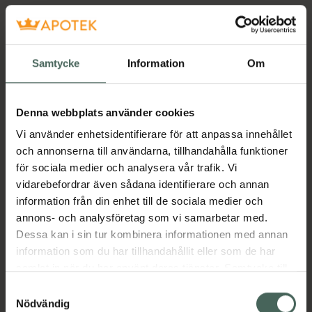
Samtycke
Information
Om
Denna webbplats använder cookies
Vi använder enhetsidentifierare för att anpassa innehållet
och annonserna till användarna, tillhandahålla funktioner
för sociala medier och analysera vår trafik. Vi
vidarebefordrar även sådana identifierare och annan
information från din enhet till de sociala medier och
annons- och analysföretag som vi samarbetar med.
Dessa kan i sin tur kombinera informationen med annan
information som du har tillhandahållit eller som de har
samlat in när du har använt deras tjänster. Samtycke till
cookies är frivilligt och du kan när som helst ändra eller
Samtyckesval
återkalla ditt samtycke via webbplatsens
Nödvändig