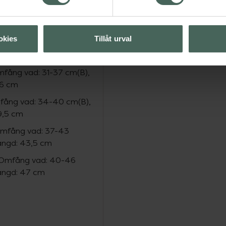
okies
Tillåt urval
fång vad: 28-34 cm (B),
33 cm
mfång vad: 31-37 cm(B),
36 cm
mfång vad: 34-40 cm(B),
9,5 cm
 Omfång vad: 37-43
längd: 43,5 cm
, Omfång vad: 40-46
längd: 47 cm