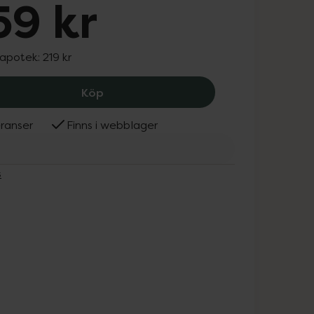
59 kr
 apotek:
219 kr
Mabs Bomull Reseknästrumpa Svart St
Köp
ranser
Finns i webblager
s