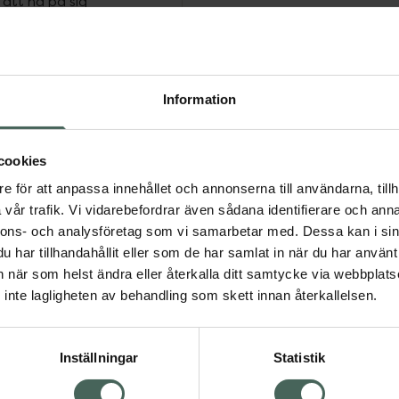
 att ha på sig
uskelpumpen att pressa
et får nytt syre innan det
Information
r kompressionsterapi
r en vetenskapligt
cookies
rumpor bör inte förväxlas
pressionsnivå och ingen
e för att anpassa innehållet och annonserna till användarna, tillh
vår trafik. Vi vidarebefordrar även sådana identifierare och anna
nnons- och analysföretag som vi samarbetar med. Dessa kan i sin
har tillhandahållit eller som de har samlat in när du har använt 
passformen skall bli
an när som helst ändra eller återkalla ditt samtycke via webbplats
n (i nedan ordning)
:
inte lagligheten av behandling som skett innan återkallelsen.
alast (A).
edast (B).
Inställningar
Statistik