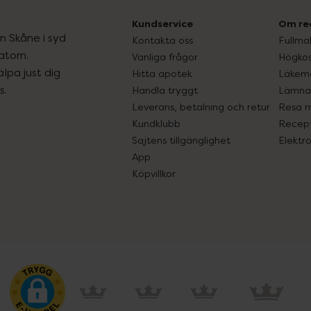
Kundservice
Om re
ån Skåne i syd
Kontakta oss
Fullma
atorn.
Vanliga frågor
Högkos
lpa just dig
Hitta apotek
Läkem
s.
Handla tryggt
Lämna 
Leverans, betalning och retur
Resa 
Kundklubb
Recept
Sajtens tillgänglighet
Elektr
App
Köpvillkor