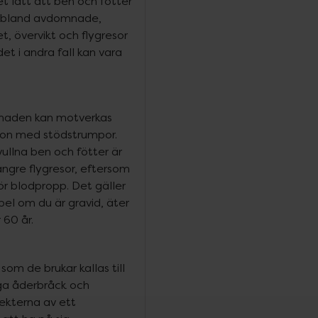
det lätt att ben och fötter
 ibland avdomnade,
t, övervikt och flygresor
et i andra fall kan vara
llnaden kan motverkas
on med stödstrumpor.
ullna ben och fötter är
ängre flygresor, eftersom
för blodpropp. Det gäller
mpel om du är gravid, äter
 60 år.
om de brukar kallas till
gga åderbråck och
fekterna av ett