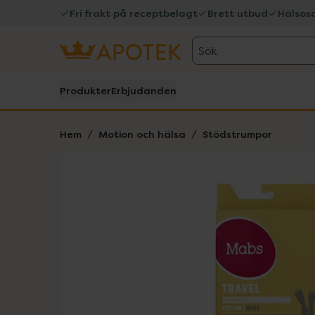
Fri frakt på receptbelagt
Brett utbud
Hälsos
Sök
Produkter
Erbjudanden
Hem
Motion och hälsa
Stödstrumpor
Hoppa över Lista
Lista: . Innehåller 2 objekt.