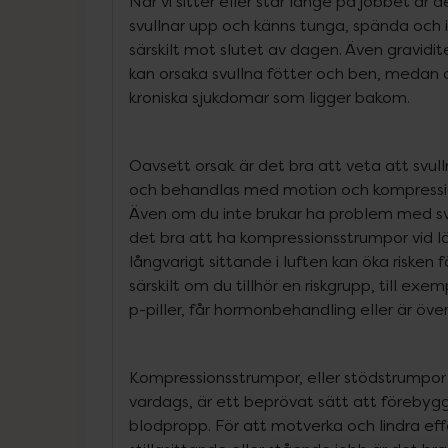
När vi sitter eller står länge på jobbet är 
svullnar upp och känns tunga, spända och
särskilt mot slutet av dagen. Även gravidite
kan orsaka svullna fötter och ben, medan d
kroniska sjukdomar som ligger bakom.
Oavsett orsak är det bra att veta att svu
och behandlas med motion och kompressi
Även om du inte brukar ha problem med sv
det bra att ha kompressionsstrumpor vid l
långvarigt sittande i luften kan öka risken 
särskilt om du tillhör en riskgrupp, till exe
p-piller, får hormonbehandling eller är över
Kompressionsstrumpor, eller stödstrumpor s
vardags, är ett beprövat sätt att föreby
blodpropp. För att motverka och lindra ef