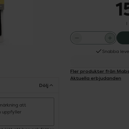
1
I
Snabba leve
Fler produkter från Mab
Aktuella erbjudanden
Dölj
märkning att
 uppfyller