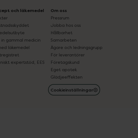
cept och läkemedel
Om oss
kter
Pressrum
tnadsskyddet
Jobba hos oss
edelsutbyte
Hållbarhet
in gammal medicin
Samarbeten
med läkemedel
Ägare och ledningsgrupp
registret
För leverantörer
oniskt expertstöd, EES
Företagskund
Eget apotek
Glädjeeffekten
Cookieinställningar