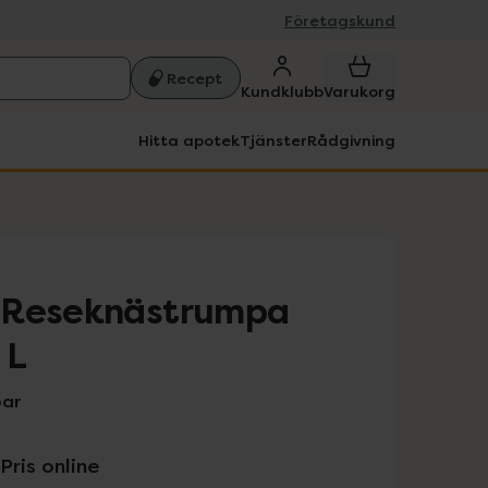
Företagskund
Recept
Kundklubb
Varukorg
Hitta apotek
Tjänster
Rådgivning
 Reseknästrumpa
 L
par
Pris online