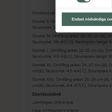
Storleksöversikt:
Endast nödvändiga co
Storlek S: Omfång ankel: 18-21 cm (A), Om
Skostorlek: 36-38 ( C), Strumpans längd: 
Storlek M: Omfång ankel: 20-23 cm (A), O
Skostorlek: 38-40 ( C), Strumpans längd: 
Storlek L: Omfång ankel: 22-25 cm (A), O
Skostorlek: 40-42( C), Strumpans längd: 3
Storlek XL: Omfång ankel: 24-27 cm (A),
cm(B), Skostorlek: 43-44( C), Strumpans 
Storlek XXL: Omfång ankel: 26-29 cm (A)
cm(B), Skostorlek: 44-47( C), Strumpans 
Storlekstabell
Jämförpris
209 kr
/
par
EAN:
07350087737829