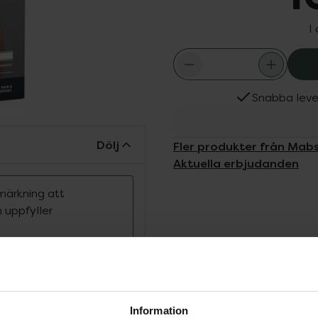
I
Snabba leve
Dölj
Fler produkter från Mab
Aktuella erbjudanden
märkning att
 uppfyller
 knäskålssenan vid
rknä, smärta från
Information