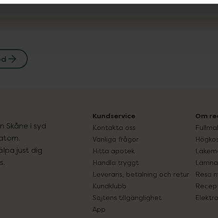
öd
Kundservice
Om re
ån Skåne i syd
Kontakta oss
Fullma
atorn.
Vanliga frågor
Högkos
lpa just dig
Hitta apotek
Läkem
s.
Handla tryggt
Lämna 
Leverans, betalning och retur
Resa 
Kundklubb
Recept
Sajtens tillgänglighet
Elektr
App