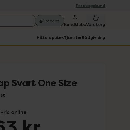
Företagskund
Recept
Kundklubb
Varukorg
Hitta apotek
Tjänster
Rådgivning
p Svart One Size
 st
Pris online
63 kr