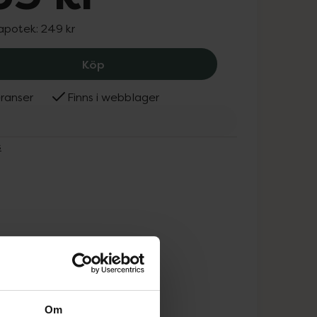
 apotek:
249 kr
Mabs Knästrap Svart One Size, 163 kr
Köp
ranser
Finns i webblager
s
Om