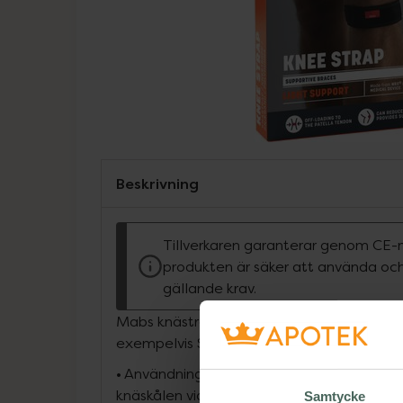
Beskrivning
Tillverkaren garanterar genom CE-
produkten är säker att använda och
gällande krav.
Mabs knästrap ger stöd och avlastning för
exempelvis Schlatter- eller hopparknä.
• Användningsområde: Schlatterknä, hoppa
knäskålen vid instabilitet.
Samtycke