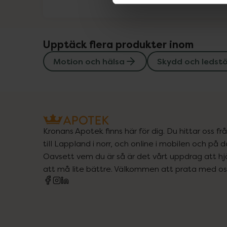
Upptäck flera produkter inom
Motion och hälsa
Skydd och ledst
Kronans Apotek finns här för dig. Du hittar oss fr
till Lappland i norr, och online i mobilen och på d
Oavsett vem du är så är det vårt uppdrag att hjä
att må lite bättre. Välkommen att prata med os