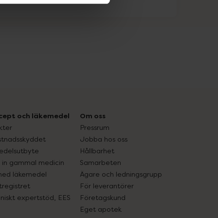
cept och läkemedel
Om oss
kter
Pressrum
tnadsskyddet
Jobba hos oss
edelsutbyte
Hållbarhet
in gammal medicin
Samarbeten
med läkemedel
Ägare och ledningsgrupp
registret
För leverantörer
oniskt expertstöd, EES
Företagskund
Eget apotek