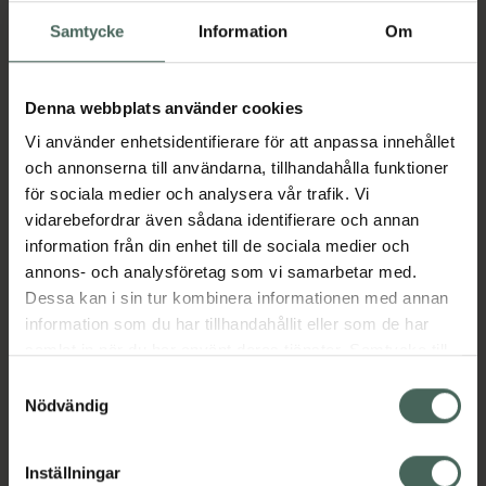
risken för blodpropp. Det gäller särskilt om du
tillhör en riskgrupp, till exempel om du är
Samtycke
Information
Om
gravid, äter p-piller, får hormonbehandling
eller är över 60 år.
Denna webbplats använder cookies
Vi använder enhetsidentifierare för att anpassa innehållet
Kompressionsstrumpor, eller stödstrumpor
och annonserna till användarna, tillhandahålla funktioner
som de brukar kallas till vardags, är ett
för sociala medier och analysera vår trafik. Vi
beprövat sätt att förebygga åderbråck och
vidarebefordrar även sådana identifierare och annan
blodpropp. För att motverka och lindra
information från din enhet till de sociala medier och
effekterna av ett stillasittande eller stående
annons- och analysföretag som vi samarbetar med.
jobb är det bra att ha på sig
Dessa kan i sin tur kombinera informationen med annan
kompressionsstrumpor, som hjälper
information som du har tillhandahållit eller som de har
vadmuskelpumpen att pressa tillbaka blodet i
samlat in när du har använt deras tjänster. Samtycke till
venerna till hjärtat, där det får nytt syre innan
cookies är frivilligt och du kan när som helst ändra eller
Samtyckesval
det pumpas ut i kroppen igen.
återkalla ditt samtycke via webbplatsens
Nödvändig
cookieinställningar. Ett återkallat samtycke påverkar inte
lagligheten av behandling som skett innan återkallelsen.
Medicinska kompressionsstrumpor erbjuder
Inställningar