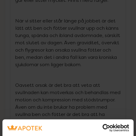
går eller sitter mycket. Finns i flera färger.
När vi sitter eller står länge på jobbet är det
lätt att ben och fötter svullnar upp och känns
tunga, spända och ibland avdomnade, särskilt
mot slutet av dagen. Även graviditet, övervikt
och flygresor kan orsaka svullna fötter och
ben, medan det i andra fall kan vara kroniska
sjukdomar som ligger bakom.
Oavsett orsak är det bra att veta att
svullnaden kan motverkas och behandlas med
motion och kompression med stödstrumpor.
Även om du inte brukar ha problem med
svullna ben och fötter är det bra att ha
kompressionsstrumpor vid längre flygresor,
eftersom långvarigt sittande i luften kan öka