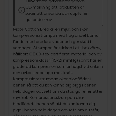
Tillverkaren garanterar genom
CE-märkning att produkten är
säker att använda och uppfyller
gällande krav.
Mabs Cotton Bred är en mjuk och skön
kompressionsstrumpa med hög andel bomull
för de med bredare vader och ger stöd i
vardagen. Strumpan är stickad i ett bekvämt,
hållbart OEKO-tex certifierat material och av
kompressionsklass 1 (15-21 mmHg) samt har en
graderad kompression som är högst vid ankeln
och avtar sedan upp mot knät.
Kompressionsstrumpan ökar blodflödet i
benen så att du kan känna dig pigg i benen
hela dagen oavsett om du står, går eller sitter
mycket. Kompressionsstrumpan ökar
blodflödet i benen så att du kan känna dig
pigg i benen hela dagen oavsett om du står,