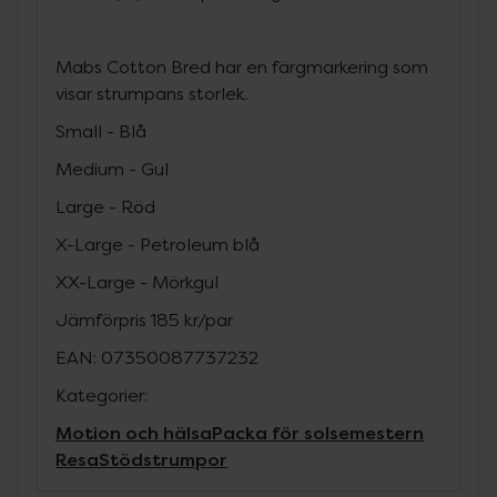
Mabs Cotton Bred har en färgmarkering som
visar strumpans storlek.
Small - Blå
Medium - Gul
Large - Röd
X-Large - Petroleum blå
XX-Large - Mörkgul
Jämförpris
185 kr
/
par
EAN:
07350087737232
Kategorier:
Motion och hälsa
Packa för solsemestern
Resa
Stödstrumpor