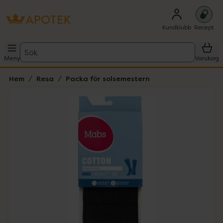
Kundklubb
Recept
Sök
Meny
Varukorg
Hem
Resa
Packa för solsemestern
Hoppa över Lista
Lista: . Innehåller 2 objekt.