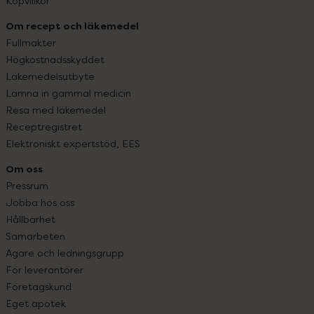
Köpvillkor
Om recept och läkemedel
Fullmakter
Högkostnadsskyddet
Läkemedelsutbyte
Lämna in gammal medicin
Resa med läkemedel
Receptregistret
Elektroniskt expertstöd, EES
Om oss
Pressrum
Jobba hos oss
Hållbarhet
Samarbeten
Ägare och ledningsgrupp
För leverantörer
Företagskund
Eget apotek