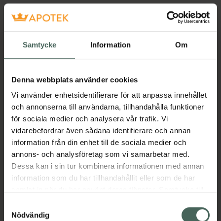
Samtycke
Information
Om
Denna webbplats använder cookies
Vi använder enhetsidentifierare för att anpassa innehållet
och annonserna till användarna, tillhandahålla funktioner
för sociala medier och analysera vår trafik. Vi
vidarebefordrar även sådana identifierare och annan
information från din enhet till de sociala medier och
annons- och analysföretag som vi samarbetar med.
Dessa kan i sin tur kombinera informationen med annan
information som du har tillhandahållit eller som de har
samlat in när du har använt deras tjänster. Samtycke till
cookies är frivilligt och du kan när som helst ändra eller
Samtyckesval
återkalla ditt samtycke via webbplatsens
Nödvändig