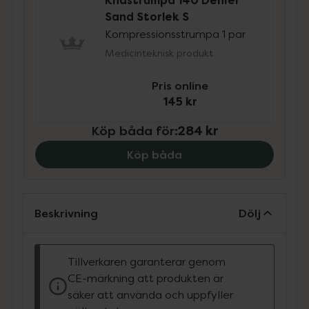
Knästrumpa 140 Denier
Sand Storlek S
Kompressionsstrumpa 1 par
Medicinteknisk produkt
Pris online
145 kr
Köp båda för
:
284 kr
Köp båda
Beskrivning
Dölj
Tillverkaren garanterar genom
CE-märkning att produkten är
säker att använda och uppfyller