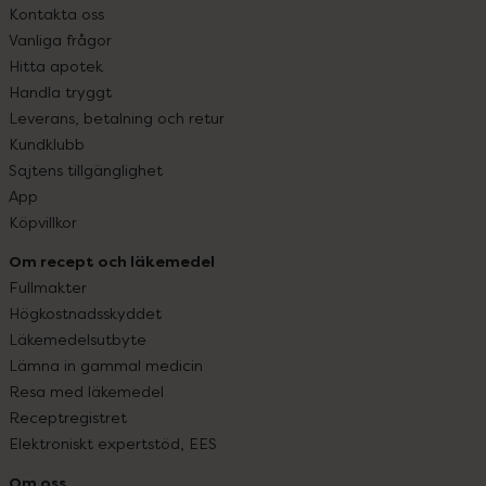
Kontakta oss
Vanliga frågor
Hitta apotek
Handla tryggt
Leverans, betalning och retur
Kundklubb
Sajtens tillgänglighet
App
Köpvillkor
Om recept och läkemedel
Fullmakter
Högkostnadsskyddet
Läkemedelsutbyte
Lämna in gammal medicin
Resa med läkemedel
Receptregistret
Elektroniskt expertstöd, EES
Om oss