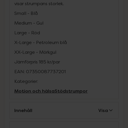
visar strumpans storlek.
Small - Blå
Medium - Gul
Large - Röd
X-Large - Petroleum blå
XX-Large - Mörkgul
Jämförpris
185 kr
/
par
EAN:
07350087737201
Kategorier:
Motion och hälsa
Stödstrumpor
Innehåll
Visa