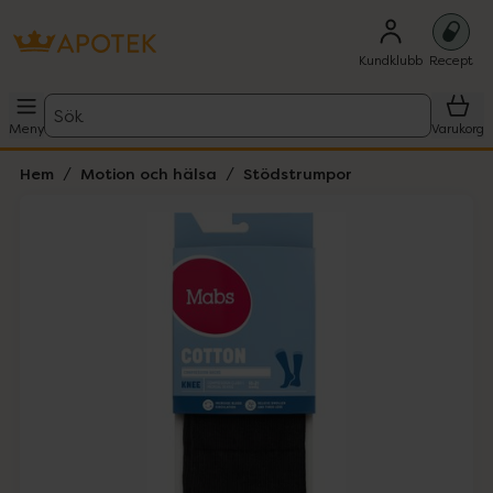
Kundklubb
Recept
Sök
Meny
Varukorg
Hem
Motion och hälsa
Stödstrumpor
Hoppa över Lista
Lista: . Innehåller 2 objekt.