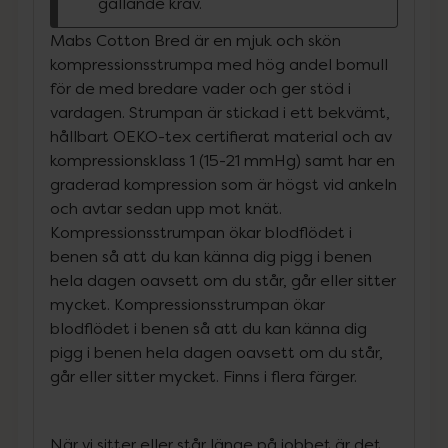
gällande krav.
Mabs Cotton Bred är en mjuk och skön
kompressionsstrumpa med hög andel bomull
för de med bredare vader och ger stöd i
vardagen. Strumpan är stickad i ett bekvämt,
hållbart OEKO-tex certifierat material och av
kompressionsklass 1 (15-21 mmHg) samt har en
graderad kompression som är högst vid ankeln
och avtar sedan upp mot knät.
Kompressionsstrumpan ökar blodflödet i
benen så att du kan känna dig pigg i benen
hela dagen oavsett om du står, går eller sitter
mycket. Kompressionsstrumpan ökar
blodflödet i benen så att du kan känna dig
pigg i benen hela dagen oavsett om du står,
går eller sitter mycket. Finns i flera färger.
När vi sitter eller står länge på jobbet är det