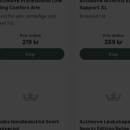
ctimove Professional Line
Actimove Arthritis 
ling Comfort Arm
Support XL
töd för arm, armbåge och
Knästöd 1 st
xel 1 st
Pris online
Pris online
219 kr
269 kr
Actimove Professional Line Sling Comfort
Actim
Köp
Köp
abs Handledsstöd Svart
Actimove Leukotap
niversal
Sports Edition Beige