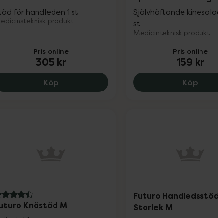
töd för handleden 1 st
Självhäftande kinesolog
edicinsteknisk produkt
st
Medicinteknisk produkt
Pris online
Pris online
305 kr
159 kr
Mabs Handledsstöd Svart Universal, 305
Actim
Köp
Köp
Futuro Handledsstö
.4 av 5 i omdöme
uturo Knästöd M
Storlek M