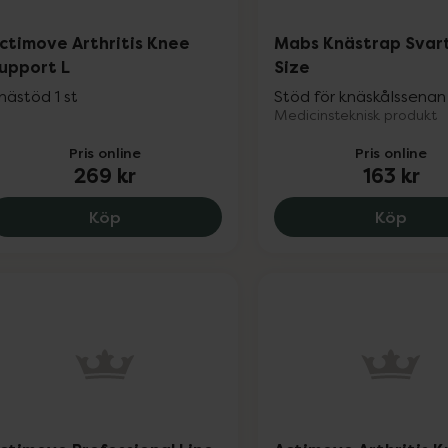
ctimove Arthritis Knee
Mabs Knästrap Svar
upport L
Size
nästöd 1 st
Stöd för knäskålssenan 
Medicinsteknisk produkt
Pris online
Pris online
269 kr
163 kr
Actimove Arthritis Knee Support L, 269 k
Mabs
Köp
Köp