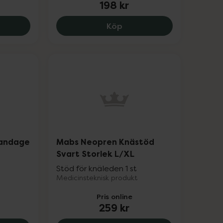
198 kr
ove Arthritis Knee Support M, 269 kr.
Mabs Elastiskt Knäbandag
Köp
bandage
Mabs Neopren Knästöd
Svart Storlek L/XL
Stöd för knäleden 1 st
Medicinsteknisk produkt
Pris online
259 kr