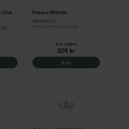
t One
Futuro Mitella
Mitella 1 st
Medicinteknisk produkt
1 st
Pris online
205 kr
r.
 Knästrap Svart One Size, 163 kr.
Futuro Mitella, 205 kr.
Köp