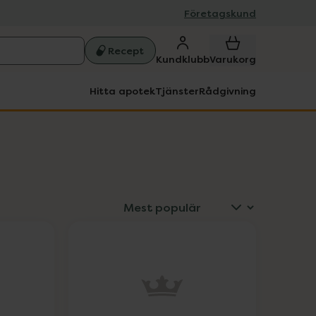
Företagskund
Recept
Kundklubb
Varukorg
Hitta apotek
Tjänster
Rådgivning