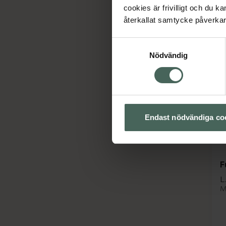
cookies är frivilligt och du k
återkallat samtycke påverkar 
Samtyckesval
Nödvändig
Endast nödvändiga co
F
L.
M