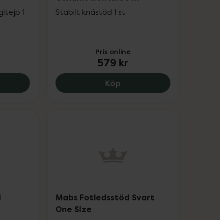
itejp 1
Stabilt knästöd 1 st
Pris online
579 kr
 kr.
ove Leukotape Sports Edition Beige, 159 kr.
Actimove Professional L
Köp
d
Mabs Fotledsstöd Svart
One Size