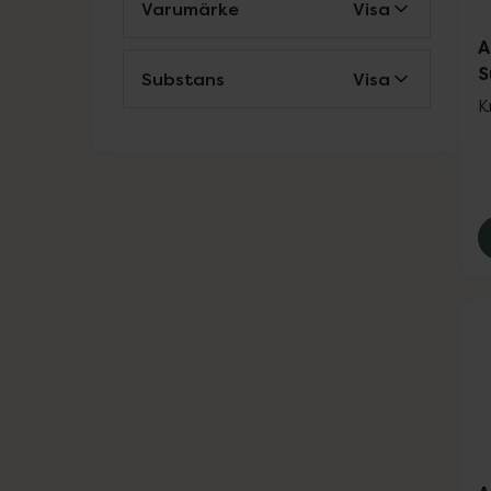
Varumärke
Visa
A
S
Substans
Visa
K