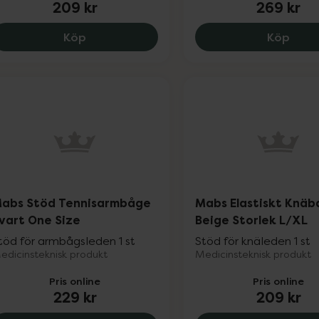
209 kr
269 kr
Futuro Fotledsstöd, 209 kr.
Actim
Köp
Köp
abs Stöd Tennisarmbåge
Mabs Elastiskt Knä
vart One Size
Beige Storlek L/XL
töd för armbågsleden 1 st
Stöd för knäleden 1 st
edicinsteknisk produkt
Medicinsteknisk produkt
Pris online
Pris online
229 kr
209 kr