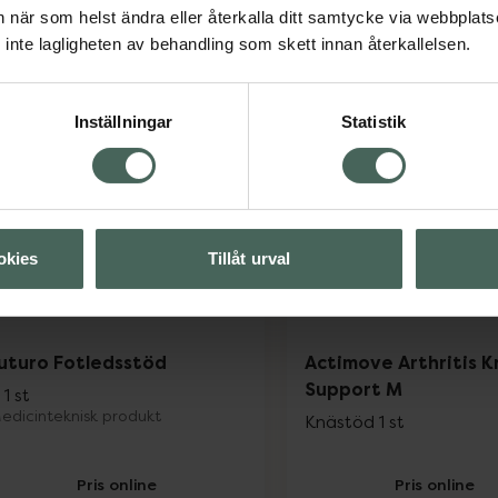
an när som helst ändra eller återkalla ditt samtycke via webbplats
Pris online
Pris online
inte lagligheten av behandling som skett innan återkallelsen.
198 kr
579 kr
Mabs Elastiskt Knäbandage Svart Storlek
Acti
Köp
Köp
Inställningar
Statistik
okies
Tillåt urval
uturo Fotledsstöd
Actimove Arthritis 
Support M
 1 st
edicinteknisk produkt
Knästöd 1 st
Pris online
Pris online