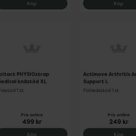
Mabs Stöd Tennisarmbåge Svart One Siz
Mabs
Köp
Köp
pitact PHYSIOstrap
Actimove Arthritis A
edical knästöd XL
Support L
nästöd 1 st
Fotledsstöd 1 st
Pris online
Pris online
499 kr
249 kr
Epitact PHYSIOstrap Medical knästöd XL
Actim
Köp
Köp