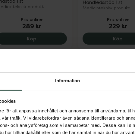
nästöd 1 st
Handledsstöd 1 st
edicinteknisk produkt
Medicinteknisk produkt
Pris online
Pris online
289 kr
229 kr
Futuro Knästöd M, 289 kr.
Futu
Köp
Köp
Information
cookies
abs Elastiskt Knäbandage
Actimove Profession
e för att anpassa innehållet och annonserna till användarna, tillh
vart Storlek L/XL
GenuMotion Knee X
vår trafik. Vi vidarebefordrar även sådana identifierare och anna
töd för knäleden 1 st
Stabilt knästöd 1 st
nnons- och analysföretag som vi samarbetar med. Dessa kan i sin
edicinsteknisk produkt
har tillhandahållit eller som de har samlat in när du har använt 