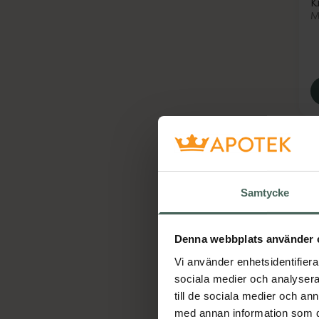
K
M
Samtycke
Denna webbplats använder 
M
Vi använder enhetsidentifierar
S
sociala medier och analysera 
S
till de sociala medier och a
M
med annan information som du 