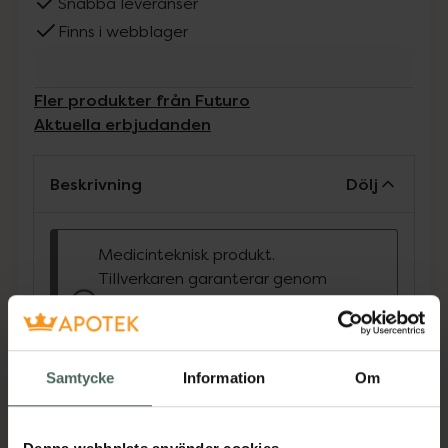
Snabba leveranser
Finns i webblager
Fler produkter från Futuro
Aktuella erbjudanden
Beskrivning
Dölj
Medicinteknisk produkt.
Tillverkaren garanterar genom
CE-märkning att produkten är
säker att använda och uppfyller
gällande krav.
Samtycke
Information
Om
FUTURO™ PREMIUM
KOMPRESSIONFOTLEDSSKYDD L/XL tar
komfort och prestanda till nästa nivå så att