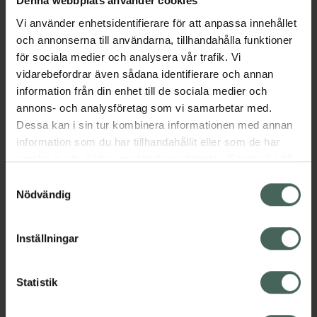
Denna webbplats använder cookies
inget kan hålla dig tillbaka. Ger kompression
Vi använder enhetsidentifierare för att anpassa innehållet
och motverkar stelhet i leder och muskler,
och annonserna till användarna, tillhandahålla funktioner
ömhet och svullnad. Upplev komforten och
för sociala medier och analysera vår trafik. Vi
stödet från våra avancerade
vidarebefordrar även sådana identifierare och annan
kompressionsärmar. Ventilerande,
information från din enhet till de sociala medier och
fuktavledande, mjukt material,
annons- och analysföretag som vi samarbetar med.
fyrvägsstretch.
Dessa kan i sin tur kombinera informationen med annan
information som du har tillhandahållit eller som de har
LARGE / EXTRA LARGE - 22.8 – 25.4 cm
samlat in när du har använt deras tjänster. Samtycke till
cookies är frivilligt och du kan när som helst ändra eller
Samtyckesval
EAN:
04064035196653
återkalla ditt samtycke via webbplatsens
Nödvändig
Kategorier:
cookieinställningar. Ett återkallat samtycke påverkar inte
lagligheten av behandling som skett innan återkallelsen.
Motion och hälsa
Skydd och ledstöd
Inställningar
Innehåll
Visa
Statistik