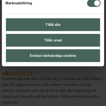
Instruktioner
Visa
Marknadsföring
Tillåt alla
Upptäck flera produkter inom
Motion och hälsa
Tillåt urval
Skydd och ledstöd
Endast nödvändiga cookies
Kronans Apotek finns här för dig. Du hittar oss från Skåne i
syd till Lappland i norr, och online i mobilen och på
datorn. Oavsett vem du är så är det vårt uppdrag att
hjälpa just dig att må lite bättre. Välkommen att prata
med oss.