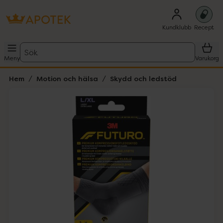
Kundklubb
Recept
Sök
Meny
Varukorg
Hem
Motion och hälsa
Skydd och ledstöd
Hoppa över Lista
Lista: . Innehåller 1 objekt.