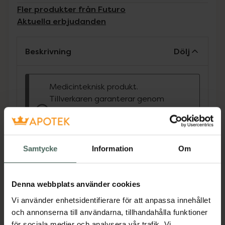
Fler produkter från Futuro
Aktuella erbjudanden
Beskrivning
Dölj
Medicinteknisk produkt.
Tillverkaren garanterar genom
CE-märkning att produkten är
säker att använda och uppfyller
gällande krav.
Samtycke
Information
Om
Ger ett stadigt stöd vid intensiv och kronisk
smärta. Stöder instabila och överansträngda
leder samt förebygger nya skador. Dubbla
Denna webbplats använder cookies
stödskenor ger knät extra stabilitet utan att
Vi använder enhetsidentifierare för att anpassa innehållet
begränsa rörelseförmågan.
och annonserna till användarna, tillhandahålla funktioner
för sociala medier och analysera vår trafik. Vi