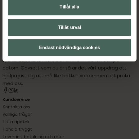
Tillåt alla
Skydd och ledstöd
Tillåt urval
Endast nödvändiga cookies
Kronans Apotek finns här för dig. Du hittar oss från Skåne i
syd till Lappland i norr, och online i mobilen och på
datorn. Oavsett vem du är så är det vårt uppdrag att
hjälpa just dig att må lite bättre. Välkommen att prata
med oss.
Kundservice
Kontakta oss
Vanliga frågor
Hitta apotek
Handla tryggt
Leverans, betalning och retur