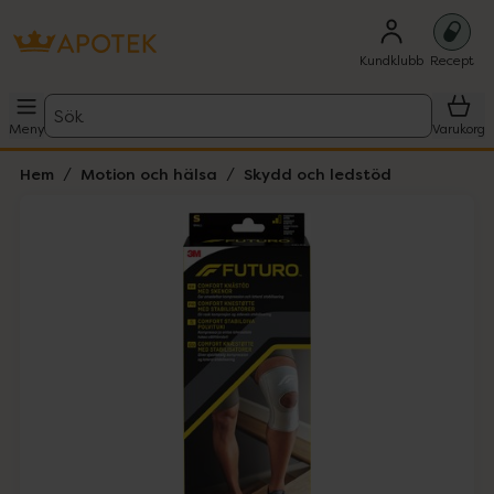
Kundklubb
Recept
Sök
Meny
Varukorg
Hem
Motion och hälsa
Skydd och ledstöd
Hoppa över Lista
Lista: . Innehåller 1 objekt.