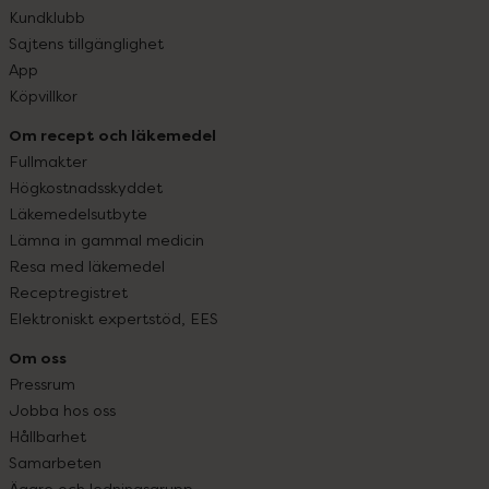
Kundklubb
Sajtens tillgänglighet
App
Köpvillkor
Om recept och läkemedel
Fullmakter
Högkostnadsskyddet
Läkemedelsutbyte
Lämna in gammal medicin
Resa med läkemedel
Receptregistret
Elektroniskt expertstöd, EES
Om oss
Pressrum
Jobba hos oss
Hållbarhet
Samarbeten
Ägare och ledningsgrupp