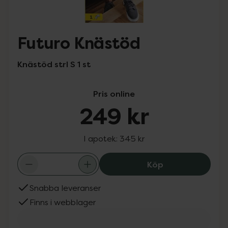
Futuro Knästöd
Knästöd strl S 1 st
Pris online
249 kr
I apotek:
345 kr
Futuro Knästöd,
Köp
Snabba leveranser
Finns i webblager