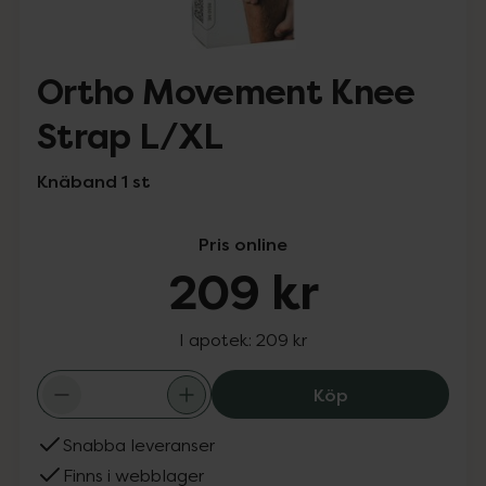
Ortho Movement Knee
Strap L/XL
Knäband 1 st
Pris online
209 kr
I apotek:
209 kr
Ortho Movement
Köp
Snabba leveranser
Finns i webblager