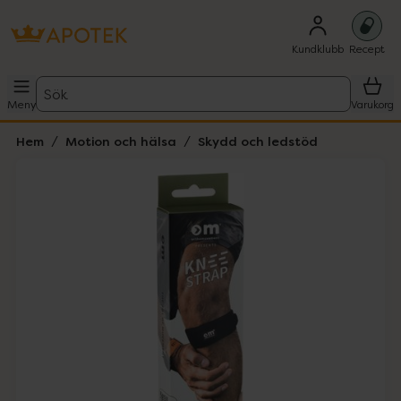
Kundklubb
Recept
Sök
Meny
Varukorg
Hem
Motion och hälsa
Skydd och ledstöd
Hoppa över Lista
Lista: . Innehåller 1 objekt.