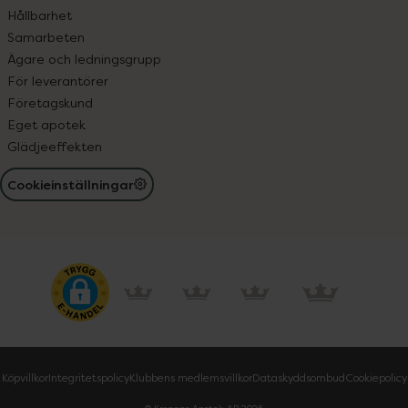
Hållbarhet
Samarbeten
Ägare och ledningsgrupp
För leverantörer
Företagskund
Eget apotek
Glädjeeffekten
Cookieinställningar
Köpvillkor
Integritetspolicy
Klubbens medlemsvillkor
Dataskyddsombud
Cookiepolicy
© Kronans Apotek AB
2026