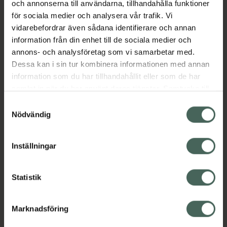
och annonserna till användarna, tillhandahålla funktioner
Junior: 21-27 cm, 8.3-10.6 inch
för sociala medier och analysera vår trafik. Vi
S/M: 27-35 cm, 10.6-13.8 inch
vidarebefordrar även sådana identifierare och annan
information från din enhet till de sociala medier och
L/XL: 35-43 cm, 13.8-16.9 inch
annons- och analysföretag som vi samarbetar med.
Jämförpris
209 kr
/
st
Dessa kan i sin tur kombinera informationen med annan
information som du har tillhandahållit eller som de har
EAN:
07333193005945
samlat in när du har använt deras tjänster. Samtycke till
Kategorier:
cookies är frivilligt och du kan när som helst ändra eller
Samtyckesval
återkalla ditt samtycke via webbplatsens
Motion och hälsa
Skydd och ledstöd
Nödvändig
cookieinställningar. Ett återkallat samtycke påverkar inte
lagligheten av behandling som skett innan återkallelsen.
Inställningar
Innehåll
Visa
Statistik
Instruktioner
Visa
Marknadsföring