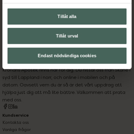
Upptäck flera produkter inom
Motion och hälsa
Tillåt alla
Skydd och ledstöd
Tillåt urval
Endast nödvändiga cookies
Kronans Apotek finns här för dig. Du hittar oss från Skåne i
syd till Lappland i norr, och online i mobilen och på
datorn. Oavsett vem du är så är det vårt uppdrag att
hjälpa just dig att må lite bättre. Välkommen att prata
med oss.
Kundservice
Kontakta oss
Vanliga frågor