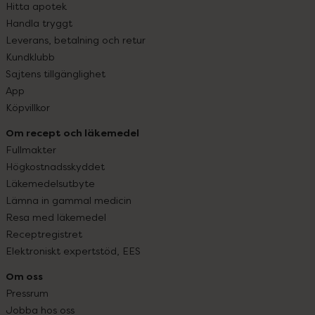
Hitta apotek
Handla tryggt
Leverans, betalning och retur
Kundklubb
Sajtens tillgänglighet
App
Köpvillkor
Om recept och läkemedel
Fullmakter
Högkostnadsskyddet
Läkemedelsutbyte
Lämna in gammal medicin
Resa med läkemedel
Receptregistret
Elektroniskt expertstöd, EES
Om oss
Pressrum
Jobba hos oss