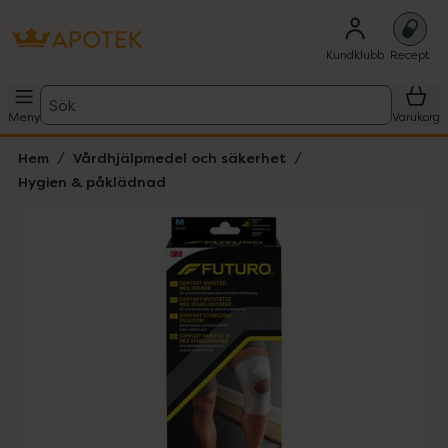
Kundklubb
Recept
Sök
Meny
Varukorg
Hem
Vårdhjälpmedel och säkerhet
Hygien & påklädnad
Hoppa över Lista
Lista: . Innehåller 1 objekt.