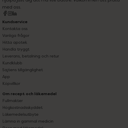
med oss.
Kundservice
Kontakta oss
Vanliga frågor
Hitta apotek
Handla tryggt
Leverans, betalning och retur
Kundklubb
Sajtens tillgänglighet
App
Köpvillkor
Om recept och läkemedel
Fullmakter
Högkostnadsskyddet
Läkemedelsutbyte
Lämna in gammal medicin
Resa med läkemedel