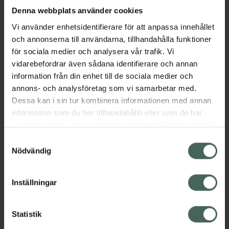
begränsa rörelseförmågan.
Denna webbplats använder cookies
Vi använder enhetsidentifierare för att anpassa innehållet
Mått över knäskålen S= 30,5-36,8 cm
och annonserna till användarna, tillhandahålla funktioner
M=36,8-43,2 cm L= 43,2-49,5 cm
för sociala medier och analysera vår trafik. Vi
vidarebefordrar även sådana identifierare och annan
Jämförpris
345 kr
/
st
information från din enhet till de sociala medier och
EAN:
04046719423552
annons- och analysföretag som vi samarbetar med.
Dessa kan i sin tur kombinera informationen med annan
Kategorier:
information som du har tillhandahållit eller som de har
Hygien & påklädnad
Skydd och ledstöd
samlat in när du har använt deras tjänster. Samtycke till
Vårdhjälpmedel och säkerhet
cookies är frivilligt och du kan när som helst ändra eller
Samtyckesval
återkalla ditt samtycke via webbplatsens
Nödvändig
cookieinställningar. Ett återkallat samtycke påverkar inte
Omdömen
Visa
lagligheten av behandling som skett innan återkallelsen.
Inställningar
Innehåll
Visa
Statistik