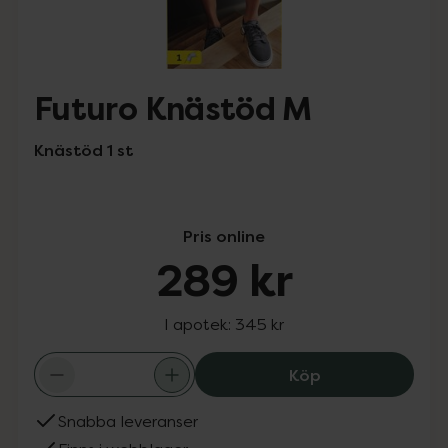
Futuro Knästöd M
Knästöd 1 st
Pris online
289 kr
I apotek:
345 kr
Futuro Knästöd 
Köp
Snabba leveranser