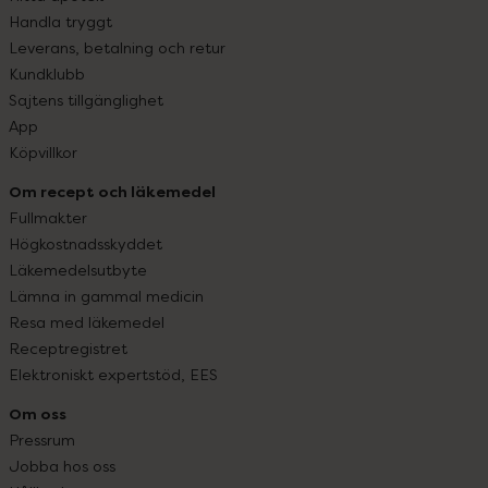
Handla tryggt
Leverans, betalning och retur
Kundklubb
Sajtens tillgänglighet
App
Köpvillkor
Om recept och läkemedel
Fullmakter
Högkostnadsskyddet
Läkemedelsutbyte
Lämna in gammal medicin
Resa med läkemedel
Receptregistret
Elektroniskt expertstöd, EES
Om oss
Pressrum
Jobba hos oss