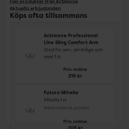
Fler produkter från Actimove
Aktuella erbjudanden
Köps ofta tillsammans
Actimove Professional
Line Sling Comfort Arm
Stöd för arm, armbåge och
axel 1 st
Pris online
219 kr
Futuro Mitella
Mitella 1 st
Medicinteknisk produkt
Pris online
205 kr