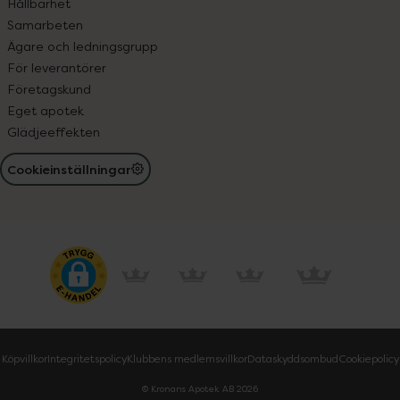
Hållbarhet
Samarbeten
Ägare och ledningsgrupp
För leverantörer
Företagskund
Eget apotek
Glädjeeffekten
Cookieinställningar
Köpvillkor
Integritetspolicy
Klubbens medlemsvillkor
Dataskyddsombud
Cookiepolicy
© Kronans Apotek AB
2026