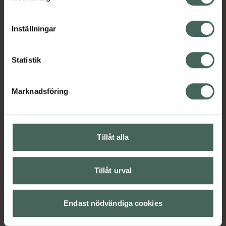
Storleksguide:
cookieinställningar. Ett återkallat samtycke påverkar inte
lagligheten av behandling som skett innan återkallelsen.
Universal
Inställningar
5,5 cm x 1,7 m
Jämförpris
219 kr
/
st
Statistik
EAN:
04042809137880
Kategorier:
Marknadsföring
Motion och hälsa
Skydd och ledstöd
Tillåt alla
Innehåll
Visa
Tillåt urval
Instruktioner
Visa
Endast nödvändiga cookies