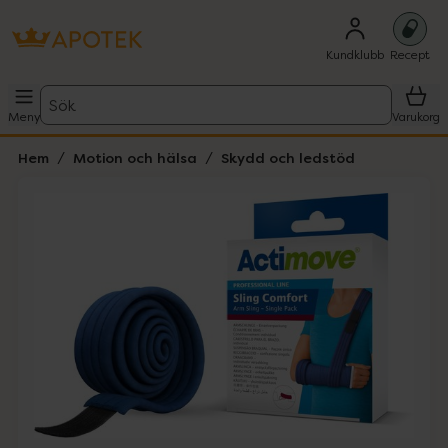
Kundklubb
Recept
Sök
Meny
Varukorg
Hem
Motion och hälsa
Skydd och ledstöd
Hoppa över Lista
Lista: . Innehåller 2 objekt.