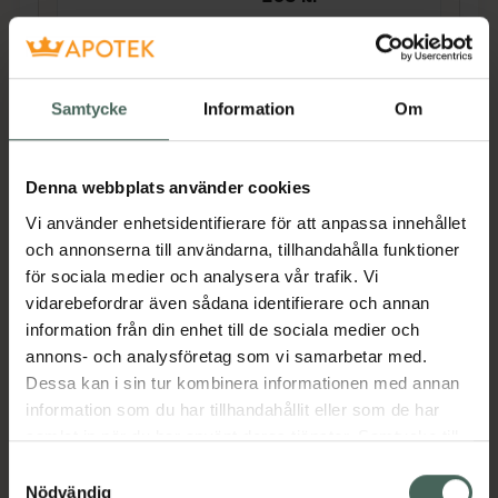
Köp båda för
:
424 kr
Köp båda
Samtycke
Information
Om
Beskrivning
Dölj
Denna webbplats använder cookies
Vi använder enhetsidentifierare för att anpassa innehållet
• Lätt att applicera
och annonserna till användarna, tillhandahålla funktioner
• Enkel att justera
för sociala medier och analysera vår trafik. Vi
• Bekväm att använda
vidarebefordrar även sådana identifierare och annan
information från din enhet till de sociala medier och
annons- och analysföretag som vi samarbetar med.
Armslingan ger stöd åt armen, armbågen och
Dessa kan i sin tur kombinera informationen med annan
axeln genom att begränsa rörelseomfånget i
information som du har tillhandahållit eller som de har
axel- och armbågsleden.
samlat in när du har använt deras tjänster. Samtycke till
cookies är frivilligt och du kan när som helst ändra eller
Samtyckesval
återkalla ditt samtycke via webbplatsens
Nödvändig