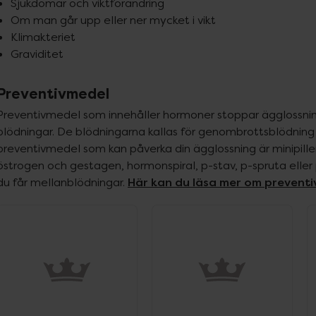
Sjukdomar och viktförändring
Om man går upp eller ner mycket i vikt
Klimakteriet
Graviditet
Preventivmedel
Preventivmedel som innehåller hormoner stoppar ägglossnin
blödningar. De blödningarna kallas för genombrottsblödning
preventivmedel som kan påverka din ägglossning är minipiller e
östrogen och gestagen, hormonspiral, p-stav, p-spruta eller p
Här kan du läsa mer om prevent
du får mellanblödningar. 
ppa över Lista
Lista: . Innehåller 5 objekt.