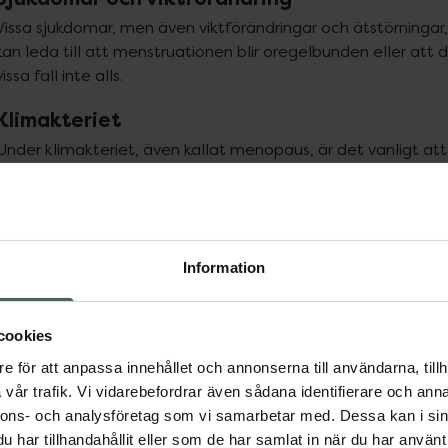
Vissa sjukdomar, men även viktförändringar och ätstörningar,
kan leda till att menstruationen blir oregelbunden eller att de
vissa fall inte alls.
Klimakteriet
Under klimakteriet, även kallat menopaus, är det vanligt att
börjar produktionen av östrogen och progesteron minska och
klimakteriet.
ppa över Lista
Lista: . Innehåller 3 objekt.
Information
cookies
e för att anpassa innehållet och annonserna till användarna, tillh
vår trafik. Vi vidarebefordrar även sådana identifierare och anna
nnons- och analysföretag som vi samarbetar med. Dessa kan i sin
har tillhandahållit eller som de har samlat in när du har använt 