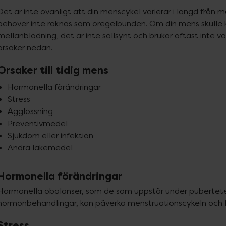
Det är inte ovanligt att din menscykel varierar i längd från m
behöver inte räknas som oregelbunden. Om din mens skulle k
mellanblödning, det är inte sällsynt och brukar oftast inte v
orsaker nedan.
Orsaker till tidig mens
Hormonella förändringar
Stress
Ägglossning
Preventivmedel
Sjukdom eller infektion
Andra läkemedel
Hormonella förändringar
Hormonella obalanser, som de som uppstår under puberteten,
hormonbehandlingar, kan påverka menstruationscykeln och led
Stress