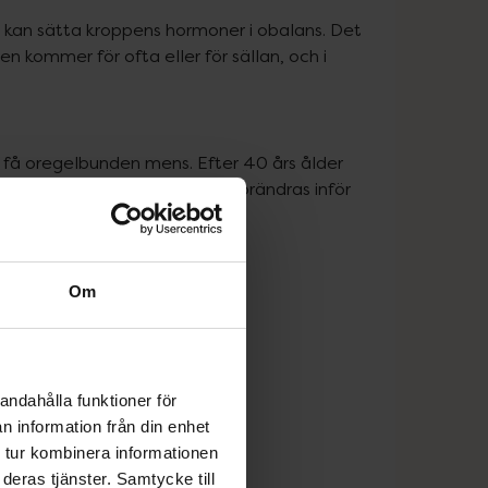
 kan sätta kroppens hormoner i obalans. Det 
n kommer för ofta eller för sällan, och i 
 få oregelbunden mens. Efter 40 års ålder 
 hormonbalansen i kroppen förändras inför 
Om
andahålla funktioner för
n information från din enhet
 tur kombinera informationen
deras tjänster. Samtycke till