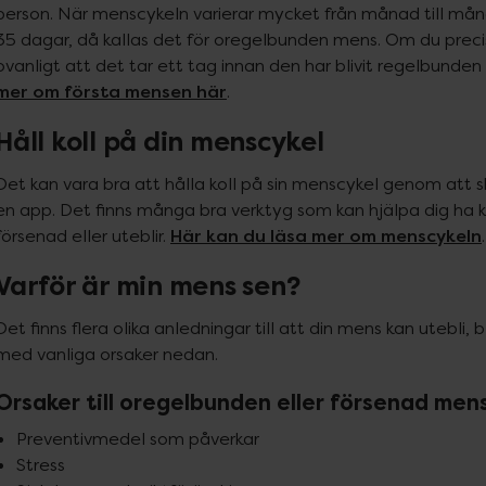
person. När menscykeln varierar mycket från månad till månad
35 dagar, då kallas det för oregelbunden mens. Om du precis 
ovanligt att det tar ett tag innan den har blivit regelbunde
mer om första mensen här
.
Håll koll på din menscykel
Det kan vara bra att hålla koll på sin menscykel genom att sk
en app. Det finns många bra verktyg som kan hjälpa dig ha ko
Här kan du läsa mer om menscykeln
försenad eller uteblir. 
.
Varför är min mens sen?
Det finns flera olika anledningar till att din mens kan utebli, bl
med vanliga orsaker nedan.
Orsaker till oregelbunden eller försenad men
Preventivmedel som påverkar
Stress