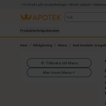
Fri frakt på receptbelagt
Brett utbud
Hälsos
Sök
Produkter
Erbjudanden
Hem
Rådgivning
Mens
Vad innebär orege
Tillbaka till Mens
Mer inom Mens