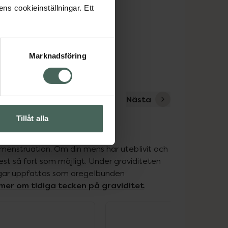
ens cookieinställningar. Ett
Marknadsföring
Nästa
Tillåt alla
d menstruation. Om din mens har uteblivit och 
test så fort som möjligt. Under graviditeten 
ngar uppfattas som oregelbunden 
 mer om tidiga tecken på graviditet
.