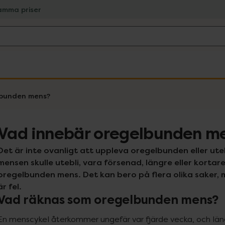
amma priser
lbunden mens?
Vad innebär oregelbunden m
Det är inte ovanligt att uppleva oregelbunden eller ut
mensen skulle utebli, vara försenad, längre eller kortare 
oregelbunden mens. Det kan bero på flera olika saker, 
är fel.
Vad räknas som oregelbunden mens?
En menscykel återkommer ungefär var fjärde vecka, och längde