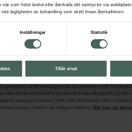
an när som helst ändra eller återkalla ditt samtycke via webbplats
inte lagligheten av behandling som skett innan återkallelsen.
Inställningar
Statistik
Föregående
okies
Tillåt urval
Graviditet
En graviditet är en naturlig orsak till utebliven eller försena
du vet att du kan ha blivit gravid så är det viktigt att ta ett 
upphör vanligtvis mensen helt, men ibland kan lätta blödni
Här kan du läsa
menstruation, särskilt i de tidiga stadierna. 
ppa över Lista
Lista: . Innehåller 10 objekt.