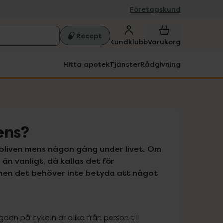
Företagskund
Recept
Kundklubb
Varukorg
Hitta apotek
Tjänster
Rådgivning
ens?
ebliven mens någon gång under livet. Om 
än vanligt, då kallas det för 
men det behöver inte betyda att något 
n på cykeln är olika från person till 