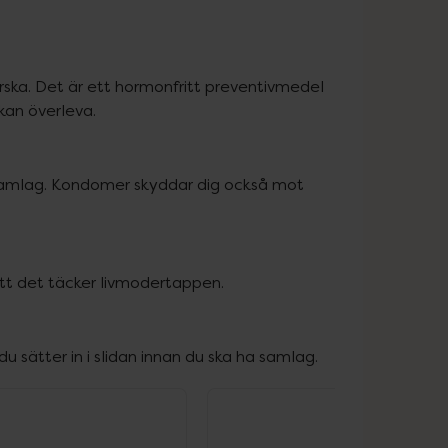
orska. Det är ett hormonfritt preventivmedel 
kan överleva.
samlag. Kondomer skyddar dig också mot 
å att det täcker livmodertappen.
 sätter in i slidan innan du ska ha samlag.