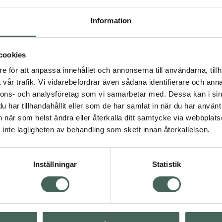
metoden fertilitet. Natural cycles kan användas både till att
du läsa mer om Natural cycles 
och deras produkter.
Information
Ta reda på om du blivit gravid
cookies
Om du misstänker att du är gravid kan du göra ett graviditets
säkert resultat från och med den dagen du väntar din mens. D
e för att anpassa innehållet och annonserna till användarna, tillh
att visa resultat extra tidigt, och kan användas några dagar
vår trafik. Vi vidarebefordrar även sådana identifierare och anna
Läs mer om tidiga tecken på graviditet.
mens. 
nnons- och analysföretag som vi samarbetar med. Dessa kan i sin
har tillhandahållit eller som de har samlat in när du har använt 
ppa över Lista
an när som helst ändra eller återkalla ditt samtycke via webbplats
Lista: . Innehåller 9 objekt.
inte lagligheten av behandling som skett innan återkallelsen.
Inställningar
Statistik