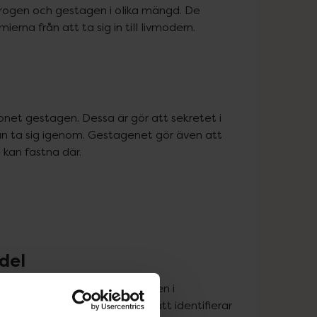
rogen och gestagen i olika mängd. De 
rna från att ta sig in till livmodern.
et gestagen. Dessa är gör att sekretet i 
kan ta sig igenom. Gestagenet gör även att 
 kan fastna där.
del
 algoritm kartlägger mönstren i 
lhörande mobilapp. På så sätt identifierar 