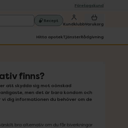
Företagskund
Recept
Kundklubb
Varukorg
Hitta apotek
Tjänster
Rådgivning
ativ finns?
er att skydda sig mot oönskad 
 vanligaste, men det är bara kondom och 
vi dig informationen du behöver om de 
rskilt bra alternativ om du får biverkningar 