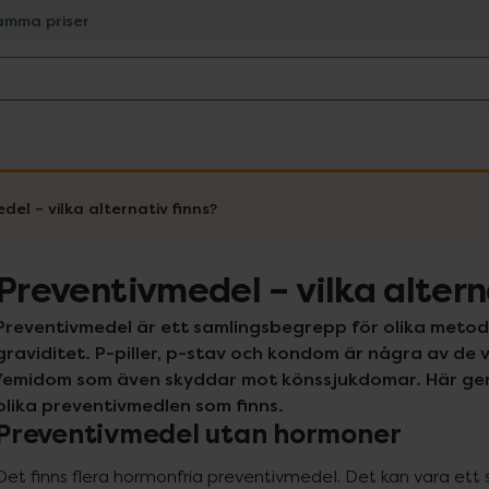
amma priser
del – vilka alternativ finns?
Preventivmedel – vilka altern
Preventivmedel är ett samlingsbegrepp för olika metod
graviditet. P-piller, p-stav och kondom är några av de
femidom som även skyddar mot könssjukdomar. Här ger 
olika preventivmedlen som finns.
Preventivmedel utan hormoner
Det finns flera hormonfria preventivmedel. Det kan vara ett sä