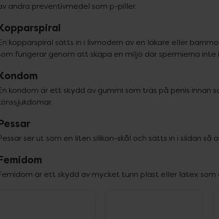
av andra preventivmedel som p-piller.
Kopparspiral
En kopparspiral sätts in i livmodern av en läkare eller barnm
som fungerar genom att skapa en miljö där spermierna inte 
Kondom
En kondom är ett skydd av gummi som träs på penis innan 
könssjukdomar.
Pessar
Pessar ser ut som en liten silikon-skål och sätts in i slidan s
Femidom
Femidom är ett skydd av mycket tunn plast eller latex som du
ppa över Lista
Lista: . Innehåller 13 objekt.