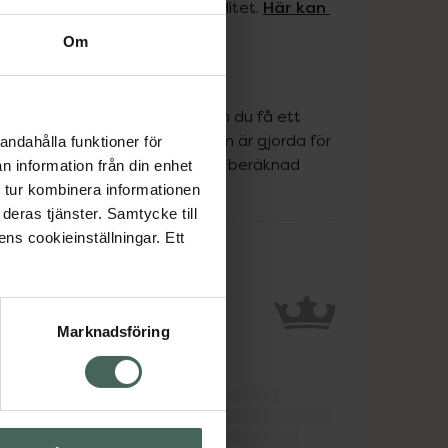
Här kan 
 undvika och planera en graviditet. 
Om
test. Med de flesta tester kan du få ett 
et finns dock vissa tester som är gjorda för 
andahålla funktioner för
 tidigare, ofta 4-6 dagar innan beräknad 
n information från din enhet
 tur kombinera informationen
deras tjänster. Samtycke till
ens cookieinställningar. Ett
Marknadsföring