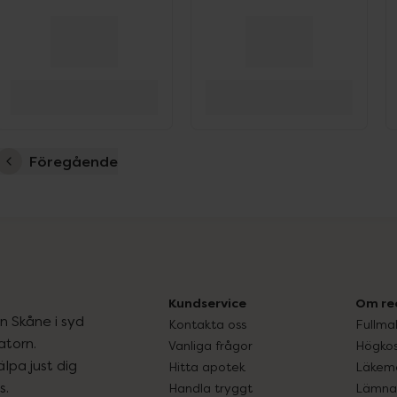
Föregående
Kundservice
Om re
ån Skåne i syd
Kontakta oss
Fullma
atorn.
Vanliga frågor
Högkos
lpa just dig
Hitta apotek
Läkem
s.
Handla tryggt
Lämna 