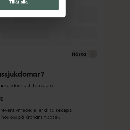
Tillåt alla
Nästa
nssjukdomar?
 är kondom och femidom.
t
dina recept
reventivmedel eller 
. 
 hos oss på Kronans Apotek.