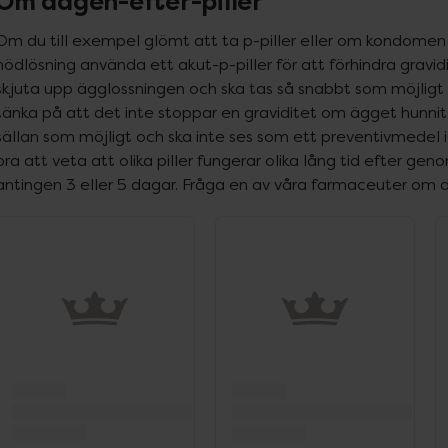
Om dagen-efter-piller
Om du till exempel glömt att ta p-piller eller om kondomen
nödlösning använda ett akut-p-piller för att förhindra gravid
skjuta upp ägglossningen och ska tas så snabbt som möjligt e
tänka på att det inte stoppar en graviditet om ägget hunnit b
sällan som möjligt och ska inte ses som ett preventivmedel i 
bra att veta att olika piller fungerar olika lång tid efter ge
antingen 3 eller 5 dagar. Fråga en av våra farmaceuter om d
ppa över Lista
Lista: . Innehåller 4 objekt.