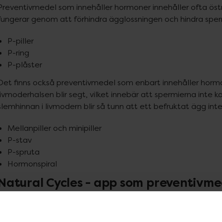
Preventivmedel som innehåller hormoner innehåller ofta öst
fungerar genom att förhindra ägglossningen och hindra spermie
P-piller
P-ring
P-plåster
Det finns också preventivmedel som enbart innehåller hormon
livmoderhalsen blir segt, vilket innebär att spermierna inte 
slemhinnan i livmodern blir så tunn att ett befruktat ägg inte
Mellanpiller och minipiller
P-stav
P-spruta
Hormonspiral
Natural Cycles - app som preventivme
Natural cycles är ett modernt preventivmedel som genom en
menstruationscykeln med hjälp av en basaltermometer och til