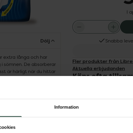
I 
Dölj
Snabba leve
är extra långa och har
Fler produkter från Libre
ig i sömnen. De absorberar
Aktuella erbjudanden
st är härligt när du hittar
Köps ofta tills
ndor med SecureFit™ är
in kropp och sitta på
ar du bara in den i
nterna. Enkelt och
Information
cookies
Libresse Maxi