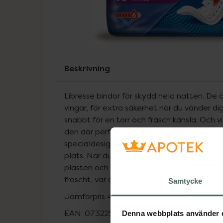
Beskrivning
Libresse bindor för skydd hela natten. De 
vingar, för extra säkerhet när du vänder d
snabbt för en torr och fräsch känsla. Och vis
den där perfekta passformen? Libresse bi
specialdesignade för att forma sig efter d
plats. När du sedan ska kasta din binda rull
plasten och pressar ihop de förlimmade ka
fräscht, var du än är.
Samtycke
Jämförpris
4,09 kr
/
st
EAN:
07322540576474
Denna webbplats använder 