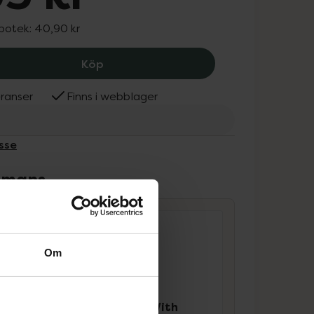
apotek:
40,90 kr
Libresse Maxi Goodnight, 35 kr.
Köp
ranser
Finns i webblager
sse
ammans
Om
Libresse Ultra+ With