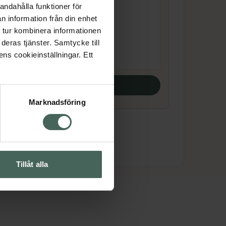
andahålla funktioner för
Wings
n information från din enhet
Bindor 14 st
 tur kombinera informationen
Pris online
deras tjänster. Samtycke till
33 kr
ens cookieinställningar. Ett
Köp båda
Marknadsföring
Tillåt alla