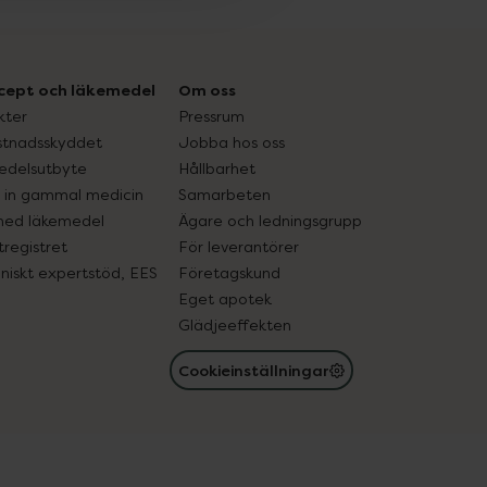
cept och läkemedel
Om oss
kter
Pressrum
tnadsskyddet
Jobba hos oss
edelsutbyte
Hållbarhet
in gammal medicin
Samarbeten
med läkemedel
Ägare och ledningsgrupp
registret
För leverantörer
oniskt expertstöd, EES
Företagskund
Eget apotek
Glädjeeffekten
Cookieinställningar