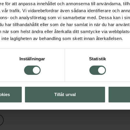
e för att anpassa innehållet och annonserna till användarna, tillh
Goodnight
vår trafik. Vi vidarebefordrar även sådana identifierare och anna
Bindor 10 st
nnons- och analysföretag som vi samarbetar med. Dessa kan i sin
Pris online
har tillhandahållit eller som de har samlat in när du har använt 
35 kr
an när som helst ändra eller återkalla ditt samtycke via webbplats
Visa
inte lagligheten av behandling som skett innan återkallelsen.
Köp båda för
:
68 kr
Visa
Inställningar
Statistik
Visa
okies
Tillåt urval