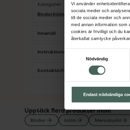
Vi använder enhetsidentifierar
Kategorier:
sociala medier och analysera 
Bindor
Intim
Mensskydd
till de sociala medier och a
med annan information som du 
cookies är frivilligt och du k
Innehåll
återkallat samtycke påverkar 
Instruktioner
Samtyckesval
Nödvändig
Kontaktinfo tillverkare
Endast nödvändiga co
Upptäck flera produkter inom
Bindor
Intim
Mensskydd