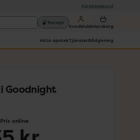
Företagskund
Recept
Kundklubb
Varukorg
Hitta apotek
Tjänster
Rådgivning
i Goodnight
Pris online
5 kr