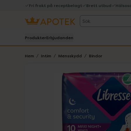
Fri frakt på receptbelagt
Brett utbud
Hälsos
Sök
Produkter
Erbjudanden
Hem
Intim
Mensskydd
Bindor
Hoppa över Lista
Lista: . Innehåller 1 objekt.