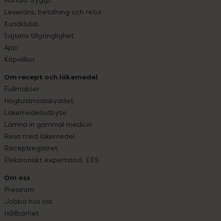
Leverans, betalning och retur
Kundklubb
Sajtens tillgänglighet
App
Köpvillkor
Om recept och läkemedel
Fullmakter
Högkostnadsskyddet
Läkemedelsutbyte
Lämna in gammal medicin
Resa med läkemedel
Receptregistret
Elektroniskt expertstöd, EES
Om oss
Pressrum
Jobba hos oss
Hållbarhet