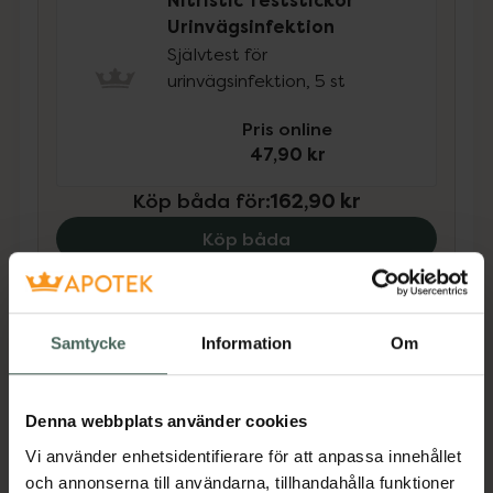
Nitristic Teststickor
Urinvägsinfektion
Självtest för
urinvägsinfektion, 5 st
Pris online
47,90 kr
Köp båda för
:
162,90 kr
Köp båda
Beskrivning
Dölj
Samtycke
Information
Om
Tillverkaren garanterar genom
Denna webbplats använder cookies
CE-märkning att produkten är
Vi använder enhetsidentifierare för att anpassa innehållet
säker att använda och uppfyller
och annonserna till användarna, tillhandahålla funktioner
gällande krav.