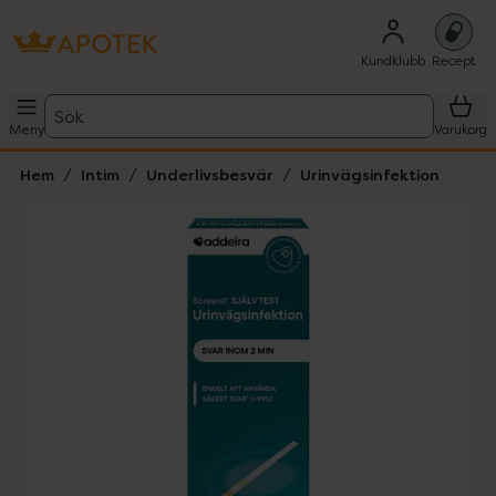
Kundklubb
Recept
Sök
Meny
Varukorg
Hem
Intim
Underlivsbesvär
Urinvägsinfektion
Hoppa över Lista
Lista: . Innehåller 1 objekt.