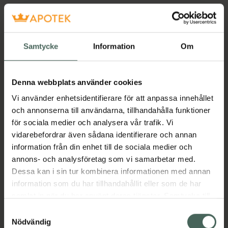
Samtycke
Information
Om
Denna webbplats använder cookies
Vi använder enhetsidentifierare för att anpassa innehållet
och annonserna till användarna, tillhandahålla funktioner
för sociala medier och analysera vår trafik. Vi
vidarebefordrar även sådana identifierare och annan
information från din enhet till de sociala medier och
annons- och analysföretag som vi samarbetar med.
Dessa kan i sin tur kombinera informationen med annan
information som du har tillhandahållit eller som de har
samlat in när du har använt deras tjänster. Samtycke till
cookies är frivilligt och du kan när som helst ändra eller
Samtyckesval
återkalla ditt samtycke via webbplatsens
Nödvändig