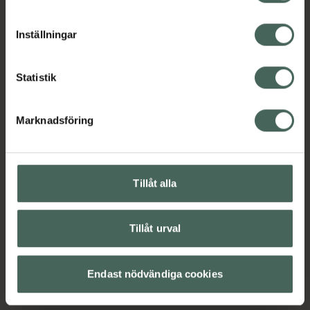
cookieinställningar. Ett återkallat samtycke påverkar inte
lagligheten av behandling som skett innan återkallelsen.
Inställningar
Statistik
Marknadsföring
Tillåt alla
Tillåt urval
Endast nödvändiga cookies
Ka
6