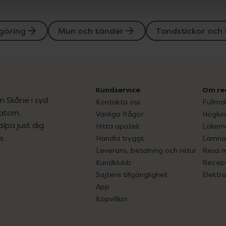
göring
Mun och tänder
Tandstickor och
Kundservice
Om re
ån Skåne i syd
Kontakta oss
Fullma
atorn.
Vanliga frågor
Högkos
lpa just dig
Hitta apotek
Läkem
s.
Handla tryggt
Lämna 
Leverans, betalning och retur
Resa 
Kundklubb
Recept
Sajtens tillgänglighet
Elektr
App
Köpvillkor