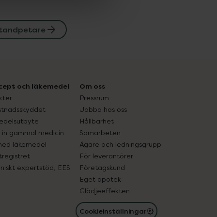
 tandpetare
cept och läkemedel
Om oss
kter
Pressrum
tnadsskyddet
Jobba hos oss
edelsutbyte
Hållbarhet
in gammal medicin
Samarbeten
med läkemedel
Ägare och ledningsgrupp
registret
För leverantörer
oniskt expertstöd, EES
Företagskund
Eget apotek
Glädjeeffekten
Cookieinställningar