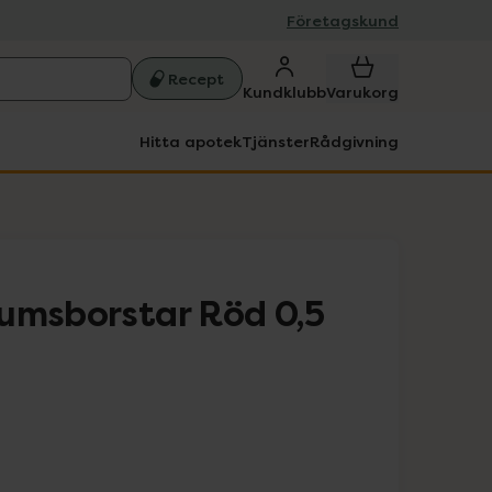
Företagskund
Recept
Kundklubb
Varukorg
Hitta apotek
Tjänster
Rådgivning
umsborstar Röd 0,5