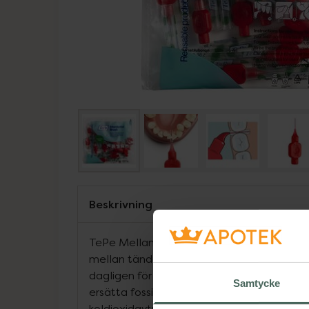
Beskrivning
TePe Mellanrumsborste är speciellt utform
mellan tänderna där en vanlig tandborste
dagligen för friska tänder och ett friskt t
Samtycke
ersätta fossila råvaror med fossilfri tallolja
koldioxidavtrycket för våra mellanrumsbo