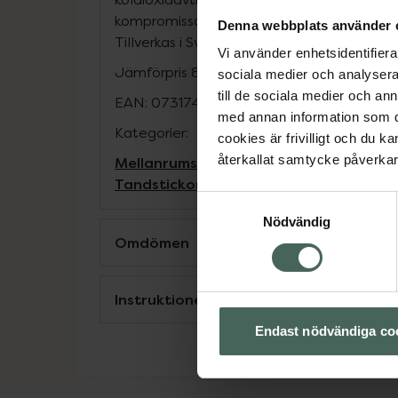
kompromissa med produktkvalitet, effektivi
Denna webbplats använder 
Tillverkas i Sverige med grön energi.
Vi använder enhetsidentifierar
Jämförpris
8,45 kr
/
st
sociala medier och analysera 
till de sociala medier och a
EAN:
07317400027685
med annan information som du 
Kategorier:
cookies är frivilligt och du k
återkallat samtycke påverkar 
Mellanrumsborstar
Mellanrumsrengöri
Tandstickor och tandpetare
Samtyckesval
Nödvändig
Omdömen
Instruktioner
Endast nödvändiga co