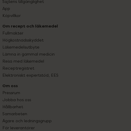
Sajtens tillgänglighet
App
Köpvillkor
Om recept och läkemedel
Fullmakter
Högkostnadsskyddet
Läkemedelsutbyte
Lämna in gammal medicin
Resa med läkemedel
Receptregistret
Elektroniskt expertstöd, EES
Om oss
Pressrum
Jobba hos oss
Hållbarhet
Samarbeten
Ägare och ledningsgrupp
För leverantörer