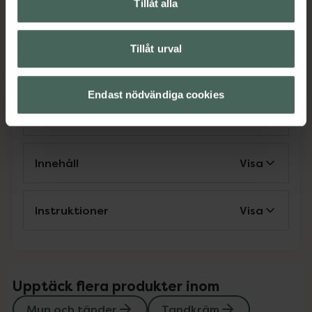
Tillåt alla
EAN:
08710908843044
Kategorier:
Tillåt urval
Mun och tänder
Tandkräm
Endast nödvändiga cookies
Omdömen
Visa
Innehåll
Visa
Instruktioner
Visa
Upptäck flera produkter inom
Mun och tänder
Tandkräm