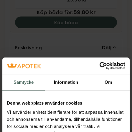
Köp båda för
:
59,80 kr
Köp båda
Beskrivning
Dölj
Zendium Classic är en tandkräm med
enzymer, colostrum och fluor som stärker
munnens naturliga försvarssystem och minskar
Samtycke
Information
Om
risken för hål i tänderna. Skummedlet i
Zendium Classic är milt vilket gör den lämplig
för personer med torra och känsliga
Denna webbplats använder cookies
munslemhinnor. Tandkrämen innehåller även
Vi använder enhetsidentifierare för att anpassa innehållet
zink som motverkar dålig andedräkt.
och annonserna till användarna, tillhandahålla funktioner
för sociala medier och analysera vår trafik. Vi