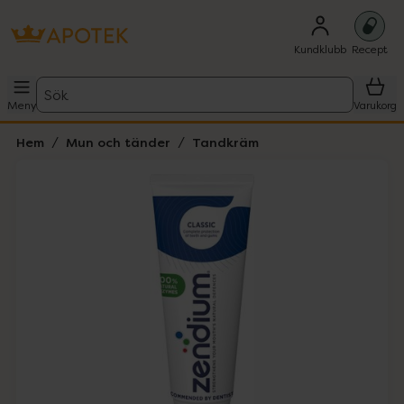
Kundklubb
Recept
Sök
Meny
Varukorg
Hem
Mun och tänder
Tandkräm
Hoppa över Lista
Lista: . Innehåller 1 objekt.