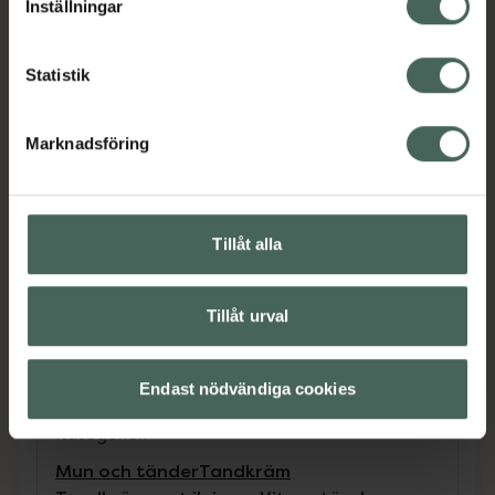
Inställningar
Tandkrämen innehåller NovaMin som bygger
Statistik
ett reparerande lager över sårbara områden i
tänderna och skyddar dem från ilningar.
NovaMin, är en unik kliniskt testad
Marknadsföring
kalciumformulering som innehåller samma
byggstenar som tänder.
Tillåt alla
*Bygger ett skyddande lager över de känsliga
områderna på tänderna. Borsta två gånger
Tillåt urval
dagligen för långvarigt skydd mot ilningar.
Jämförpris
826,67 kr
/
l
Endast nödvändiga cookies
EAN:
05054563097545
Kategorier:
Mun och tänder
Tandkräm