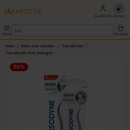
Kundklubb
Recept
Sök
Meny
Varukorg
Hem
Mun och tänder
Tandkräm
Tandkräm mot ilningar
30%
Hoppa över Lista
Lista: . Innehåller 1 objekt.