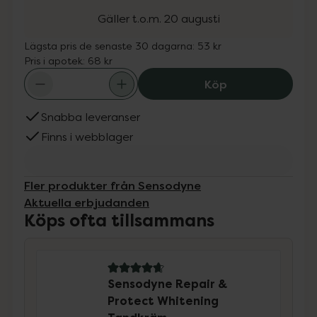
Gäller t.o.m. 20 augusti
Lägsta pris de senaste 30 dagarna:
53 kr
Pris i apotek:
68 kr
Sensodyne Repai
Köp
Snabba leveranser
Finns i webblager
Fler produkter från Sensodyne
Aktuella erbjudanden
Köps ofta tillsammans
4.8 av 5 i omdöme
Sensodyne Repair &
Protect Whitening