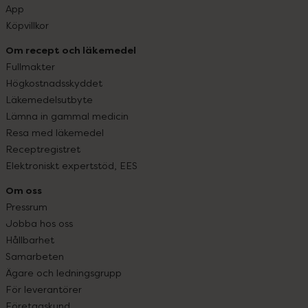
App
Köpvillkor
Om recept och läkemedel
Fullmakter
Högkostnadsskyddet
Läkemedelsutbyte
Lämna in gammal medicin
Resa med läkemedel
Receptregistret
Elektroniskt expertstöd, EES
Om oss
Pressrum
Jobba hos oss
Hållbarhet
Samarbeten
Ägare och ledningsgrupp
För leverantörer
Företagskund