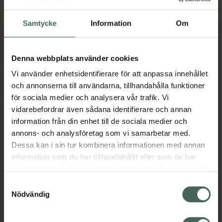
Köp båda för
:
72,10 kr
Samtycke
Information
Om
Köp båda
Denna webbplats använder cookies
Beskrivning
Dölj
Vi använder enhetsidentifierare för att anpassa innehållet
och annonserna till användarna, tillhandahålla funktioner
för sociala medier och analysera vår trafik. Vi
Medicinteknisk produkt.
vidarebefordrar även sådana identifierare och annan
Tillverkaren garanterar genom
information från din enhet till de sociala medier och
CE-märkning att produkten är
annons- och analysföretag som vi samarbetar med.
säker att använda och uppfyller
Dessa kan i sin tur kombinera informationen med annan
gällande krav.
information som du har tillhandahållit eller som de har
Sensodyne Repair & Protect Whitening är
samlat in när du har använt deras tjänster. Samtycke till
framtagen för att ha en reparerande effekt
cookies är frivilligt och du kan när som helst ändra eller
Samtyckesval
på dina tänder, ge ett varaktigt skydd mot
återkalla ditt samtycke via webbplatsens
Nödvändig
ilningar samtidigt som den hälper dig att
cookieinställningar. Ett återkallat samtycke påverkar inte
återfå dina tänders naturligt vita färg.
lagligheten av behandling som skett innan återkallelsen.