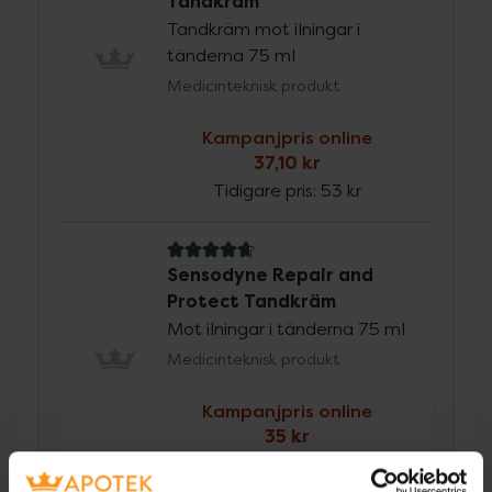
Tandkräm
Tandkräm mot ilningar i
tänderna 75 ml
Medicinteknisk produkt
Kampanjpris online
37,10 kr
Tidigare pris:
53 kr
4.8 av 5 i omdöme
Sensodyne Repair and
Protect Tandkräm
Mot ilningar i tänderna 75 ml
Medicinteknisk produkt
Kampanjpris online
35 kr
Tidigare pris:
50 kr