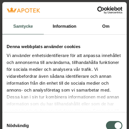
Samtycke
Information
Om
Denna webbplats använder cookies
Vi använder enhetsidentifierare för att anpassa innehållet
och annonserna till användarna, tillhandahålla funktioner
för sociala medier och analysera vår trafik. Vi
vidarebefordrar även sådana identifierare och annan
information från din enhet till de sociala medier och
annons- och analysföretag som vi samarbetar med.
Dessa kan i sin tur kombinera informationen med annan
information som du har tillhandahållit eller som de har
samlat in när du har använt deras tjänster. Samtycke till
cookies är frivilligt och du kan när som helst ändra eller
Samtyckesval
återkalla ditt samtycke via webbplatsens
Nödvändig