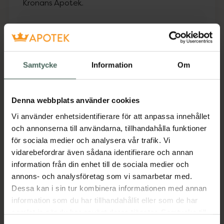
Kronans Apotek.
Fler produkter från Utgått
Aktuella erbjudanden
Samtycke
Information
Om
Beskrivning
Dölj
Denna webbplats använder cookies
Tamponger Super Plus har rundad topp och
Vi använder enhetsidentifierare för att anpassa innehållet
lent ytskikt för bekväm användning. Snöre av
och annonserna till användarna, tillhandahålla funktioner
bomull som ej suger åt sig vätska. För dig med
för sociala medier och analysera vår trafik. Vi
riklig mens. Ej klorblekt. Svanenmärkt.
vidarebefordrar även sådana identifierare och annan
Storpack, 100 st.
information från din enhet till de sociala medier och
Jämförpris
1,19 kr
/
st
annons- och analysföretag som vi samarbetar med.
Dessa kan i sin tur kombinera informationen med annan
EAN:
07312489995535
information som du har tillhandahållit eller som de har
Kategorier:
samlat in när du har använt deras tjänster. Samtycke till