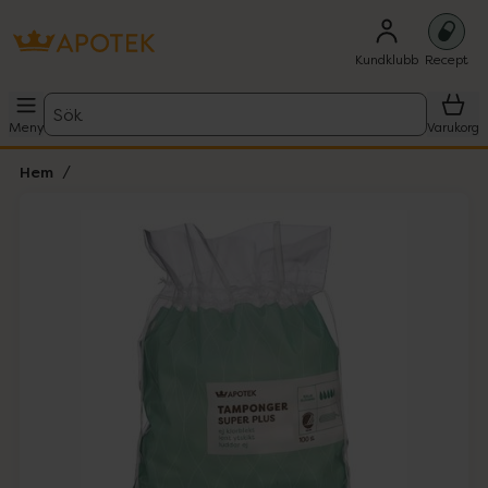
Kundklubb
Recept
Sök
Meny
Varukorg
Hem
Hoppa över Lista
Lista: . Innehåller 1 objekt.