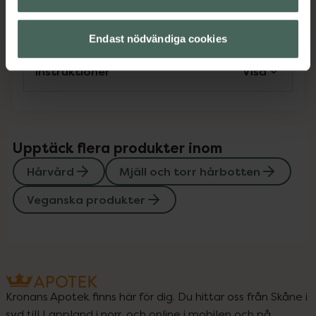
Innehåll
Visa
Endast nödvändiga cookies
Instruktioner
Visa
Upptäck flera produkter inom
Hårvård
Mjäll och torr hårbotten
Veganska produkter
Kronans Apotek finns här för dig. Du hittar oss från Skåne i
syd till Lappland i norr, och online i mobilen och på