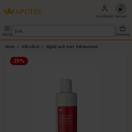
Kundklubb
Recept
Sök
Meny
Varukorg
Hem
Hårvård
Mjäll och torr hårbotten
25%
Hoppa över Lista
Lista: . Innehåller 2 objekt.