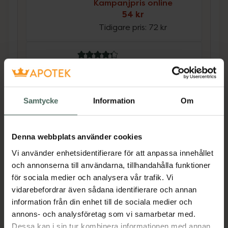
Kampanjpris online
54 kr
Tidigare pris:
72 kr
4.3 av 5 i omdöme
Kronans Apotek Extra
Care Schampo Torr
Hårbotten
Samtycke
Information
Om
Schampo Oparfymerad, 250
ml
Kampanjpris online
Denna webbplats använder cookies
54 kr
Vi använder enhetsidentifierare för att anpassa innehållet
Tidigare pris:
72 kr
och annonserna till användarna, tillhandahålla funktioner
för sociala medier och analysera vår trafik. Vi
Köp båda för
:
108 kr
vidarebefordrar även sådana identifierare och annan
Köp båda
information från din enhet till de sociala medier och
annons- och analysföretag som vi samarbetar med.
Dessa kan i sin tur kombinera informationen med annan