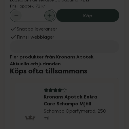
Pris i apotek:
72 kr
Kronans Apotek 
Köp
Snabba leveranser
Finns i webblager
Fler produkter från Kronans Apotek
Aktuella erbjudanden
Köps ofta tillsammans
4.2 av 5 i omdöme
Kronans Apotek Extra
Care Schampo Mjäll
Schampo Oparfymerad, 250
ml