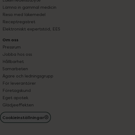
Lämna in gammal medicin
Resa med läkemedel
Receptregistret
Elektroniskt expertstöd, EES
Om oss
Pressrum
Jobba hos oss
Hållbarhet
Samarbeten
Ägare och ledningsgrupp
För leverantörer
Företagskund
Eget apotek
Glädjeeffekten
Cookieinställningar