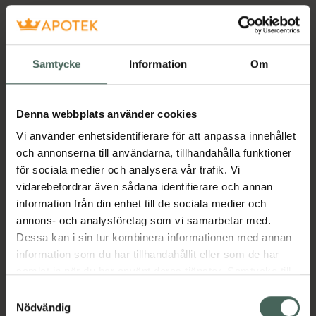
Samtycke
Information
Om
Denna webbplats använder cookies
Vi använder enhetsidentifierare för att anpassa innehållet
och annonserna till användarna, tillhandahålla funktioner
för sociala medier och analysera vår trafik. Vi
vidarebefordrar även sådana identifierare och annan
information från din enhet till de sociala medier och
annons- och analysföretag som vi samarbetar med.
Dessa kan i sin tur kombinera informationen med annan
information som du har tillhandahållit eller som de har
samlat in när du har använt deras tjänster. Samtycke till
cookies är frivilligt och du kan när som helst ändra eller
Samtyckesval
återkalla ditt samtycke via webbplatsens
Nödvändig