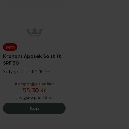
30%
Kronans Apotek Solstift
SPF 30
Solskydd solstift 15 ml
Kampanjpris online
55,30 kr
Tidigare pris:
79 kr
Kronans Apotek Solstift SPF 30, 55.3 kr
Köp