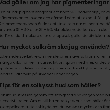
Vad gäller om jag har pigmenteringar 
Om du har pigmenteringar är ett högt SPF nödvändigt, anvä
inflammationen i huden och därmed göra att akne tillfälligt kan
Rekommendationen är dock att inte sola när du har akne då du 
använda SPF 30 eller SPF 50. Akneläkemedel kan även öka hud
därför alltid din läkare eller ditt apotek gällande din läkem
Hur mycket solkräm ska jag använda?
Läkemedelsverket rekommenderar en näve solkräm för en he
många olika former: mousse, lotion, spray med mer, är det sv
appliceras alldeles för lite, applicera därför rikligt med solsk
sedan till att fylla på skyddet under dagen.
Tips för en solkysst hud som håller?
Minska solstressen genom att smygstarta säsongen med brun 
succesivt i solen. Om du vill ha en solkysst hud som håller ä
Återapplicera alltid solskydd om du svettas mycket och framf