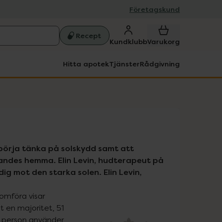
Företagskund
Recept
Kundklubb
Varukorg
Hitta apotek
Tjänster
Rådgivning
börja tänka på solskydd samt att 
ndes hemma. Elin Levin, hudterapeut på 
g mot den starka solen. Elin Levin, 
omföra visar 
 en majoritet, 51 
 person använder 