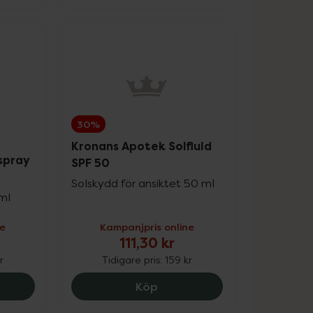
30%
Kronans Apotek Solfluid
spray
SPF 50
Solskydd för ansiktet 50 ml
 ml
ne
Kampanjpris online
111,30 kr
r
Tidigare pris:
159 kr
, 90.3 kr.
ns Apotek Solspray Barn SPF 50, 125.3 kr.
Kronans Apotek Solfluid SPF 
Köp