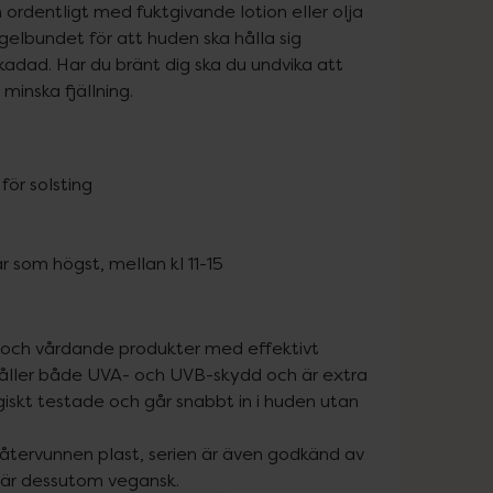
 ordentligt med fuktgivande lotion eller olja 
elbundet för att huden ska hålla sig 
kadad. Har du bränt dig ska du undvika att 
minska fjällning.
för solsting
år som högst, mellan kl 11-15
och vårdande produkter med effektivt 
håller både UVA- och UVB-skydd och är extra 
skt testade och går snabbt in i huden utan 
 återvunnen plast, serien är även godkänd av 
h är dessutom vegansk.