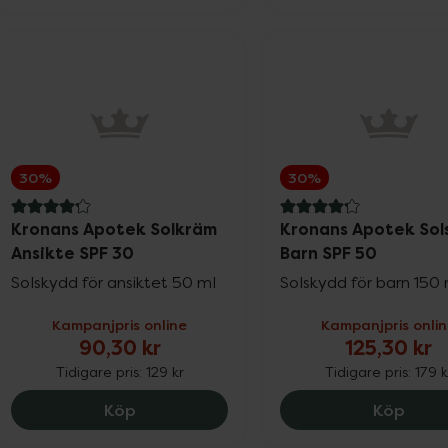
30%
30%
4.2 av 5 i omdöme
4.2 av 5 i omdöme
Kronans Apotek Solkräm
Kronans Apotek Sol
Ansikte SPF 30
Barn SPF 50
Solskydd för ansiktet 50 ml
Solskydd för barn 150
Kampanjpris online
Kampanjpris onli
90,30 kr
125,30 kr
Tidigare pris:
129 kr
Tidigare pris:
179 k
Kronans Apotek Solkräm Ansikte SPF 30
Krona
Köp
Köp