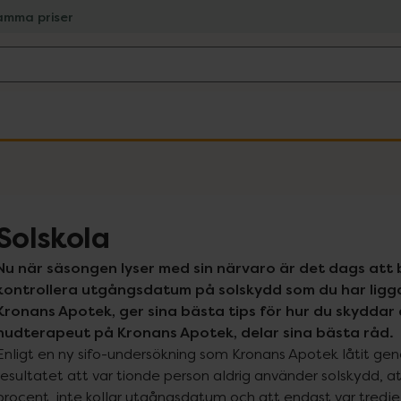
amma priser
Solskola
Nu när säsongen lyser med sin närvaro är det dags att 
kontrollera utgångsdatum på solskydd som du har ligga
Kronans Apotek, ger sina bästa tips för hur du skyddar di
hudterapeut på Kronans Apotek, delar sina bästa råd.
Enligt en ny sifo-undersökning som Kronans Apotek låtit gen
resultatet att var tionde person aldrig använder solskydd, att
procent, inte kollar utgångsdatum och att endast var tredje