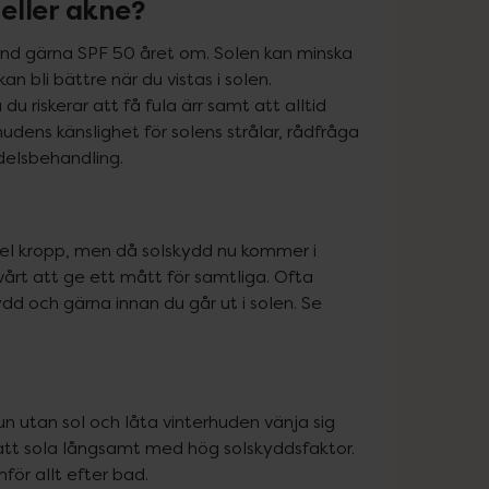
eller akne?
nd gärna SPF 50 året om. Solen kan minska 
 bli bättre när du vistas i solen. 
riskerar att få fula ärr samt att alltid 
ens känslighet för solens strålar, rådfråga 
edelsbehandling.
l kropp, men då solskydd nu kommer i 
årt att ge ett mått för samtliga. Ofta 
ydd och gärna innan du går ut i solen. Se 
utan sol och låta vinterhuden vänja sig 
r att sola långsamt med hög solskyddsfaktor. 
ör allt efter bad.
