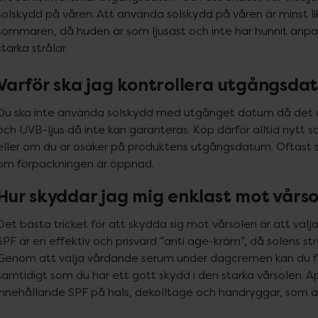
solskydd på våren. Att använda solskydd på våren är minst lik
sommaren, då huden är som ljusast och inte har hunnit anpass
starka strålar.
Varför ska jag kontrollera utgångsda
Du ska inte använda solskydd med utgånget datum då det u
och UVB-ljus då inte kan garanteras. Köp därför alltid nytt
eller om du är osäker på produktens utgångsdatum. Oftast sk
om förpackningen är öppnad.
Hur skyddar jag mig enklast mot vårs
Det bästa tricket för att skydda sig mot vårsolen är att v
SPF är en effektiv och prisvärd ”anti age-kräm”, då solens s
Genom att välja vårdande serum under dagcremen kan du fo
samtidigt som du har ett gott skydd i den starka vårsolen. A
innehållande SPF på hals, dekolltage och handryggar, som a