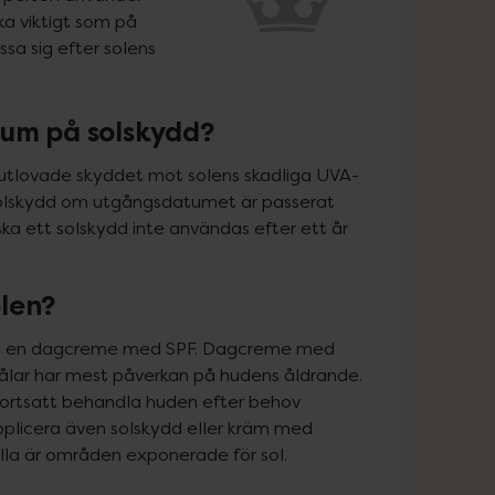
a viktigt som på 
a sig efter solens 
tum på solskydd?
tlovade skyddet mot solens skadliga UVA- 
 solskydd om utgångsdatumet är passerat 
a ett solskydd inte användas efter ett år 
olen?
älja en dagcreme med SPF. Dagcreme med 
trålar har mest påverkan på hudens åldrande. 
rtsatt behandla huden efter behov 
pplicera även solskydd eller kräm med 
lla är områden exponerade för sol.