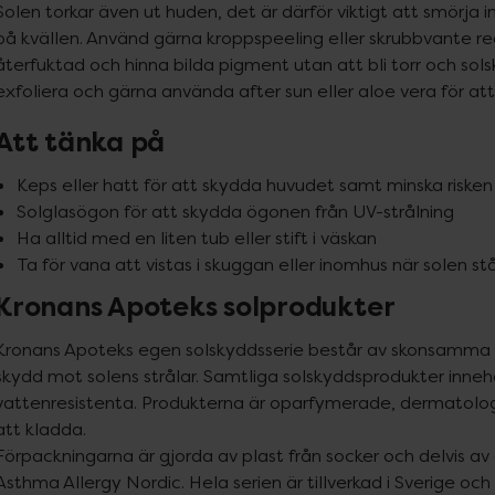
Solen torkar även ut huden, det är därför viktigt att smörja in
på kvällen. Använd gärna kroppspeeling eller skrubbvante reg
återfuktad och hinna bilda pigment utan att bli torr och sols
exfoliera och gärna använda after sun eller aloe vera för att 
Att tänka på
Keps eller hatt för att skydda huvudet samt minska risken 
Solglasögon för att skydda ögonen från UV-strålning
Ha alltid med en liten tub eller stift i väskan
Ta för vana att vistas i skuggan eller inomhus när solen st
Kronans Apoteks solprodukter
Kronans Apoteks egen solskyddsserie består av skonsamma 
skydd mot solens strålar. Samtliga solskyddsprodukter inne
vattenresistenta. Produkterna är oparfymerade, dermatologi
att kladda.

Förpackningarna är gjorda av plast från socker och delvis av
Asthma Allergy Nordic. Hela serien är tillverkad i Sverige oc