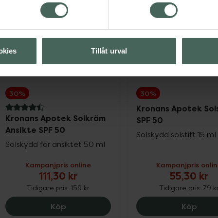
okies
Tillåt urval
30%
30%
Kronans Apotek Sols
4.5 av 5 i omdöme
Kronans Apotek Solkräm
SPF 50
Ansikte SPF 50
Solskydd solstift 15 ml
Solskydd för ansiktet 50 ml
Kampanjpris online
Kampanjpris onli
111,30 kr
55,30 kr
Tidigare pris:
159 kr
Tidigare pris:
79 k
Kronans Apotek Solkräm Ansikte SPF 50,
Krona
Köp
Köp