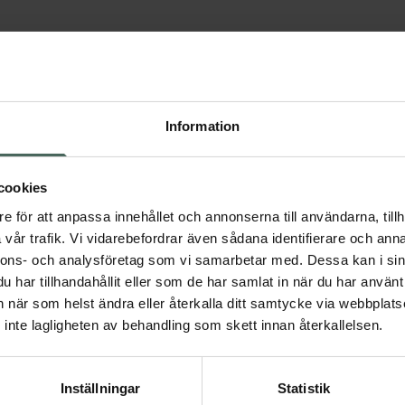
Visar 10 produkter
Information
30%
30%
cookies
e för att anpassa innehållet och annonserna till användarna, tillh
4.3 av 5 i omdöme
4.7 av 5 i omdöme
Kronans Apotek Brun
Kronans Apotek Sol
vår trafik. Vi vidarebefordrar även sådana identifierare och anna
Utan Sol
SPF 50
nnons- och analysföretag som vi samarbetar med. Dessa kan i sin
Brun utan sol 150 ml
Solskydd för barn 125 
har tillhandahållit eller som de har samlat in när du har använt 
an när som helst ändra eller återkalla ditt samtycke via webbplats
Kampanjpris online
Kampanjpris onli
inte lagligheten av behandling som skett innan återkallelsen.
97,30 kr
97,30 kr
Tidigare pris:
139 kr
Tidigare pris:
139 k
Inställningar
Statistik
Kronans Apotek Brun Utan Sol, 97.3 kr.
Krona
Köp
Köp