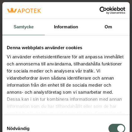
Samtycke
Information
Om
Denna webbplats använder cookies
Vi använder enhetsidentifierare för att anpassa innehållet
och annonserna till användarna, tillhandahålla funktioner
för sociala medier och analysera vår trafik. Vi
vidarebefordrar även sådana identifierare och annan
information från din enhet till de sociala medier och
annons- och analysföretag som vi samarbetar med.
Dessa kan i sin tur kombinera informationen med annan
information som du har tillhandahållit eller som de har
samlat in när du har använt deras tjänster. Samtycke till
cookies är frivilligt och du kan när som helst ändra eller
Samtyckesval
återkalla ditt samtycke via webbplatsens
Nödvändig