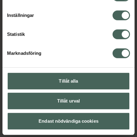
cookieinställningar. Ett återkallat samtycke påverkar inte
lagligheten av behandling som skett innan återkallelsen.
Inställningar
Statistik
H
Marknadsföring
Tillåt alla
Tillåt urval
Endast nödvändiga cookies