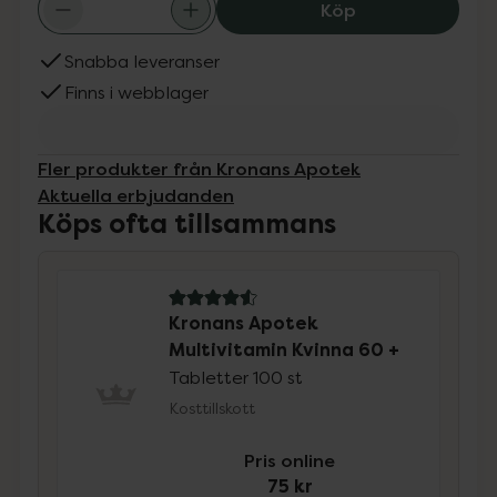
Kronans Apotek 
Köp
Snabba leveranser
Finns i webblager
Fler produkter från Kronans Apotek
Aktuella erbjudanden
Köps ofta tillsammans
4.6 av 5 i omdöme
Kronans Apotek
Multivitamin Kvinna 60 +
Tabletter 100 st
Kosttillskott
Pris online
75 kr