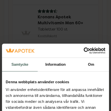
4.5 av 5 i omdöme
Kronans Apotek
Multivitamin Man 60+
Tabletter 100 st
Kosttillskott
Pris online
75 kr
Köp båda för
:
150 kr
Samtycke
Information
Om
Köp båda
Denna webbplats använder cookies
Vi använder enhetsidentifierare för att anpassa innehållet
Beskrivning
Dölj
och annonserna till användarna, tillhandahålla funktioner
för sociala medier och analysera vår trafik. Vi
vidarebefordrar även sådana identifierare och annan
Kosttillskott. Rekommenderad