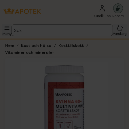
Kundklubb
Recept
Sök
Meny
Varukorg
Hem
Kost och hälsa
Kosttillskott
Vitaminer och mineraler
Hoppa över Lista
Lista: . Innehåller 3 objekt.