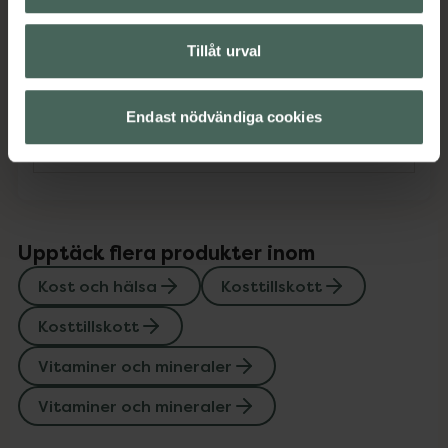
Omdömen
Visa
Tillåt urval
Innehåll
Visa
Endast nödvändiga cookies
Instruktioner
Visa
Upptäck flera produkter inom
Kost och hälsa
Kosttillskott
Kosttillskott
Vitaminer och mineraler
Vitaminer och mineraler