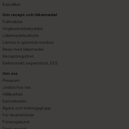
Köpvillkor
Om recept och läkemedel
Fullmakter
Högkostnadsskyddet
Läkemedelsutbyte
Lämna in gammal medicin
Resa med läkemedel
Receptregistret
Elektroniskt expertstöd, EES
Om oss
Pressrum
Jobba hos oss
Hållbarhet
Samarbeten
Ägare och ledningsgrupp
För leverantörer
Företagskund
Eget apotek