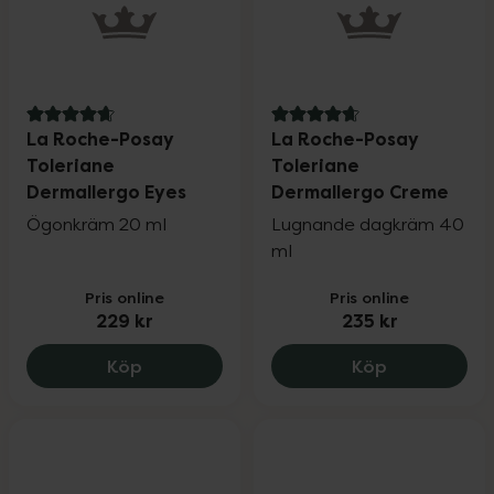
4.8 av 5 i omdöme
4.7 av 5 i omdöme
La Roche-Posay
La Roche-Posay
Toleriane
Toleriane
Dermallergo Eyes
Dermallergo Creme
Ögonkräm 20 ml
Lugnande dagkräm 40
ml
Pris online
Pris online
229 kr
235 kr
La Roche-Posay Toleriane Dermallergo E
La Roche-Po
Köp
Köp