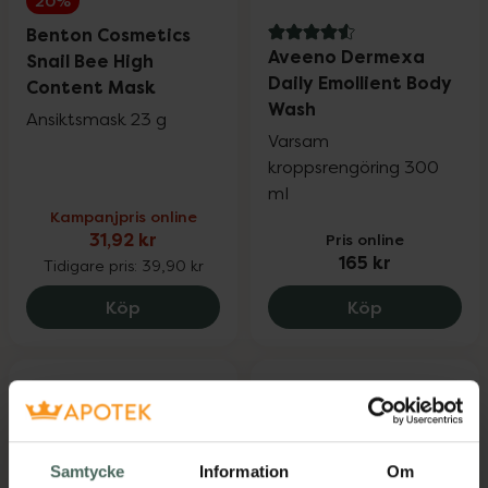
20%
Benton Cosmetics
4.6 av 5 i omdöme
Aveeno Dermexa
Snail Bee High
Daily Emollient Body
Content Mask
Wash
Ansiktsmask 23 g
Varsam
kroppsrengöring 300
ml
Kampanjpris online
31,92 kr
Pris online
165 kr
Tidigare pris:
39,90 kr
Benton Cosmetics Snail Bee High Conten
Aveeno Derm
Köp
Köp
Samtycke
Information
Om