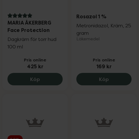
Rosazol 1 %
5 av 5 i omdöme
MARIA ÅKERBERG
Metronidazol, Kräm, 25
Face Protection
gram
Dagkräm för torr hud
Läkemedel
100 ml
Pris online
Pris online
425 kr
169 kr
MARIA ÅKERBERG Face Protection, 425 k
Rosazol 1 %,
Köp
Köp