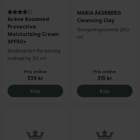
MARIA ÅKERBERG
4.2 av 5 i omdöme
Avène Rosamed
Cleansing Clay
Protective
Rengöringscreme 250
Moisturizing Cream
ml
SPF50+
Ansiktskräm för känslig
rodnad hy 30 ml
Pris online
Pris online
339 kr
315 kr
Avène Rosamed Protective Moisturizing
MARIA ÅKERB
Köp
Köp