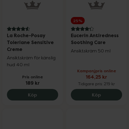
25%
4.6 av 5 i omdöme
4.3 av 5 i omdöme
La Roche-Posay
Eucerin Antiredness
Toleriane Sensitive
Soothing Care
Creme
Ansiktskräm 50 ml
Ansiktskräm för känslig
hud 40 ml
Kampanjpris online
Pris online
164,25 kr
189 kr
Tidigare pris:
219 kr
La Roche-Posay Toleriane Sensitive Cre
Eucerin Ant
Köp
Köp