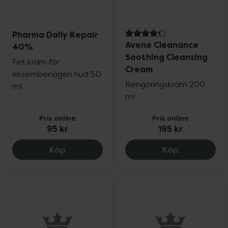
Pharma Daily Repair
4.3 av 5 i omdöme
Avene Cleanance
40%
Soothing Cleansing
Fet kräm för
Cream
eksembenägen hud 50
Rengöringskräm 200
ml
ml
Pris online
Pris online
95 kr
195 kr
Pharma Daily Repair 40%, 95 kr.
Avene Clean
Köp
Köp