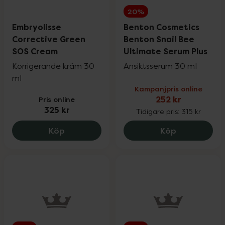
20%
Embryolisse
Benton Cosmetics
Corrective Green
Benton Snail Bee
SOS Cream
Ultimate Serum Plus
Korrigerande kräm 30
Ansiktsserum 30 ml
ml
Kampanjpris online
Pris online
252 kr
325 kr
Tidigare pris:
315 kr
Embryolisse Corrective Green SOS Cream
Benton Cosm
Köp
Köp