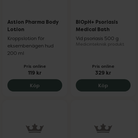
Astion Pharma Body
BIOpH+ Psoriasis
Lotion
Medical Bath
Kroppslotion för
Vid psoriasis 500 g
Medicinteknisk produkt
eksembenägen hud
200 ml
Pris online
Pris online
119 kr
329 kr
Astion Pharma Body Lotion, 119 kr.
BIOpH+ Psori
Köp
Köp