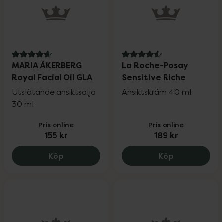
4.8 av 5 i omdöme
4.6 av 5 i omdöme
MARIA ÅKERBERG
La Roche-Posay
Royal Facial Oil GLA
Sensitive Riche
Utslätande ansiktsolja
Ansiktskräm 40 ml
30 ml
Pris online
Pris online
155 kr
189 kr
MARIA ÅKERBERG Royal Facial Oil GLA, 15
La Roche-Pos
Köp
Köp