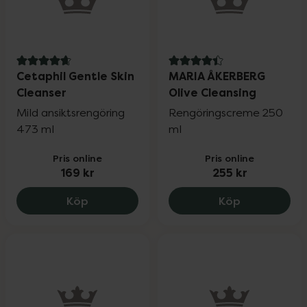
4.8 av 5 i omdöme
4.4 av 5 i omdöme
Cetaphil Gentle Skin
MARIA ÅKERBERG
Cleanser
Olive Cleansing
Mild ansiktsrengöring
Rengöringscreme 250
473 ml
ml
Pris online
Pris online
169 kr
255 kr
Cetaphil Gentle Skin Cleanser, 169 kr.
MARIA ÅKERB
Köp
Köp