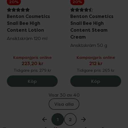
20%
20%
5 av 5 i omdöme
4.5 av 5 i omdöme
Benton Cosmetics
Benton Cosmetics
Snail Bee High
Snail Bee High
Content Lotion
Content Steam
Cream
Ansiktskräm 120 ml
Ansiktskräm 50 g
Kampanjpris online
Kampanjpris online
223,20 kr
212 kr
Tidigare pris:
279 kr
Tidigare pris:
265 kr
Benton Cosmetics Snail Bee High Conten
Benton Cosm
Köp
Köp
Visar 30 av 40
Visa alla
1
2