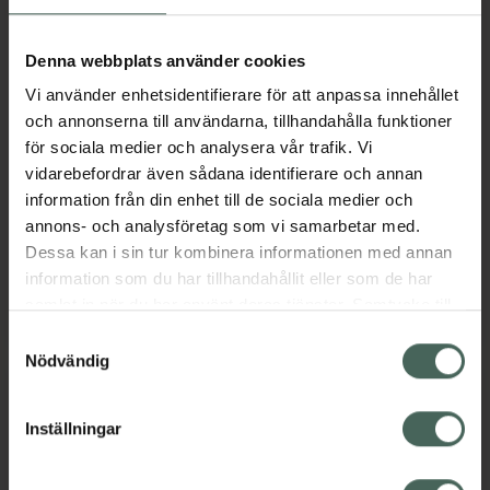
Denna webbplats använder cookies
Rozex
4.2 av 5 i omdöme
Avène Rosamed
Kräm 0,75 %
Vi använder enhetsidentifierare för att anpassa innehållet
Chronic Redness
Metronidazol 30 gram
och annonserna till användarna, tillhandahålla funktioner
Cream
Läkemedel
för sociala medier och analysera vår trafik. Vi
Ansiktskräm för känslig
vidarebefordrar även sådana identifierare och annan
rodnad hy 30 ml
information från din enhet till de sociala medier och
annons- och analysföretag som vi samarbetar med.
Pris online
Pris online
Dessa kan i sin tur kombinera informationen med annan
315 kr
189 kr
information som du har tillhandahållit eller som de har
samlat in när du har använt deras tjänster. Samtycke till
Avène Rosamed Chronic Redness Cream, 
Rozex, 189 k
Köp
Köp
cookies är frivilligt och du kan när som helst ändra eller
Samtyckesval
återkalla ditt samtycke via webbplatsens
Nödvändig
cookieinställningar. Ett återkallat samtycke påverkar inte
lagligheten av behandling som skett innan återkallelsen.
Inställningar