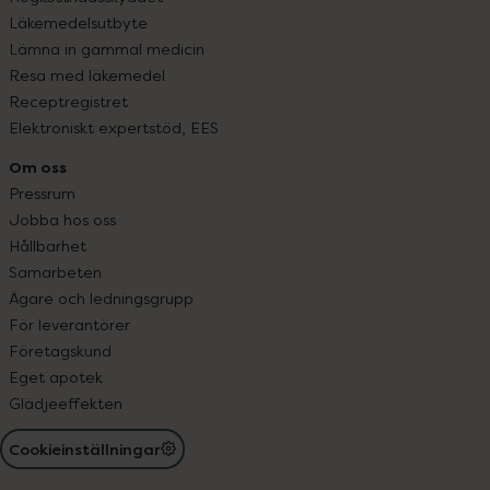
Läkemedelsutbyte
Lämna in gammal medicin
Resa med läkemedel
Receptregistret
Elektroniskt expertstöd, EES
Om oss
Pressrum
Jobba hos oss
Hållbarhet
Samarbeten
Ägare och ledningsgrupp
För leverantörer
Företagskund
Eget apotek
Glädjeeffekten
Cookieinställningar