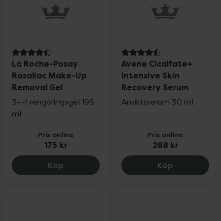
4.5 av 5 i omdöme
4.5 av 5 i omdöme
La Roche-Posay
Avene Cicalfate+
Rosaliac Make-Up
Intensive Skin
Removal Gel
Recovery Serum
3-i-1 rengöringsgel 195
Ansiktsserum 30 ml
ml
Pris online
Pris online
175 kr
288 kr
La Roche-Posay Rosaliac Make-Up Remov
Avene Cical
Köp
Köp