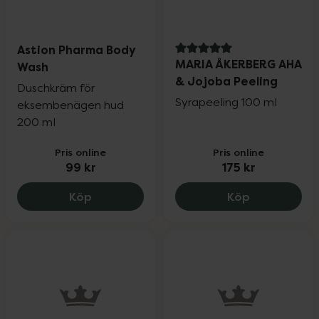
Astion Pharma Body
5 av 5 i omdöme
MARIA ÅKERBERG AHA
Wash
& Jojoba Peeling
Duschkräm för
Syrapeeling 100 ml
eksembenägen hud
200 ml
Pris online
Pris online
99 kr
175 kr
Astion Pharma Body Wash, 99 kr.
MARIA ÅKERB
Köp
Köp