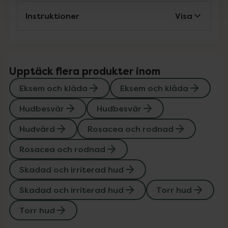
Instruktioner
Visa
Upptäck flera produkter inom
Eksem och klåda
Eksem och klåda
Hudbesvär
Hudbesvär
Hudvård
Rosacea och rodnad
Rosacea och rodnad
Skadad och irriterad hud
Skadad och irriterad hud
Torr hud
Torr hud