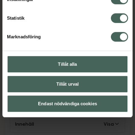
eksem och torr hud på kroppen (Skin Cure).Om
du tycker att den feta krämen med 40 %
Statistik
fettinnehåll inte ger tillräcklig fukt och olja för
din huds behov så finns krämen också i en
variant med 70 % fettinnehåll.
Marknadsföring
Jämförpris
1,90 kr
/
ml
EAN:
05714535000682
Kategorier:
Tillåt alla
Eksem och klåda
Eksem och klåda
Hudbesvär
Hudbesvär
Hudvård
Tillåt urval
Rosacea och rodnad
Rosacea och rodnad
Skadad och irriterad hud
Skadad och irriterad hud
Torr hud
Torr hud
Endast nödvändiga cookies
Innehåll
Visa