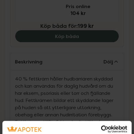
Pris online
104 kr
Köp båda för
:
199 kr
Köp båda
Beskrivning
Dölj
40 % fettkräm håller hudbarriären skyddad
och kan användas för daglig hudvård om du
har eksem, psoriasis eller torr och fjällande
hud. Fettkrämen bildar ett skyddande lager
på huden så att ytterligare uttorkning,
obehag eller annan hudirritation förebyggs.
Fettkrämen tillför fukt och olja till huden och
verkar därför också lindrande på rodnad,