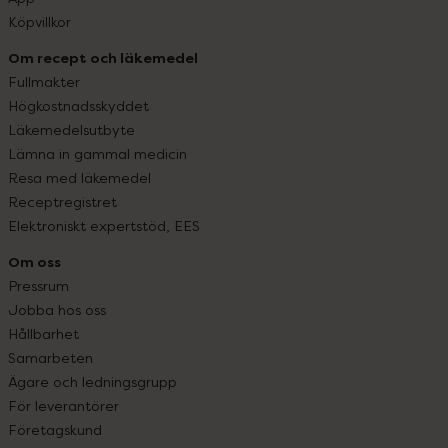
Köpvillkor
Om recept och läkemedel
Fullmakter
Högkostnadsskyddet
Läkemedelsutbyte
Lämna in gammal medicin
Resa med läkemedel
Receptregistret
Elektroniskt expertstöd, EES
Om oss
Pressrum
Jobba hos oss
Hållbarhet
Samarbeten
Ägare och ledningsgrupp
För leverantörer
Företagskund