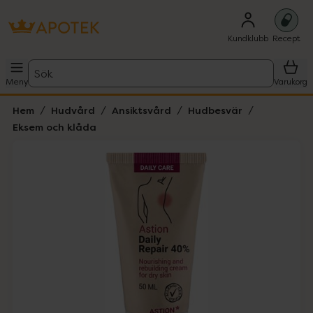
Kundklubb
Recept
Sök
Meny
Varukorg
Hem
Hudvård
Ansiktsvård
Hudbesvär
Eksem och klåda
Hoppa över Lista
Lista: . Innehåller 1 objekt.