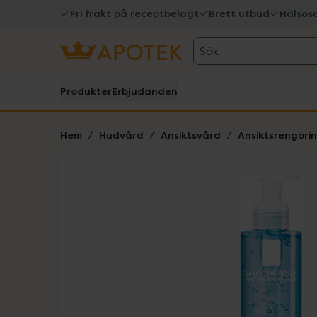
Fri frakt på receptbelagt
Brett utbud
Hälsos
Sök
Produkter
Erbjudanden
Hem
Hudvård
Ansiktsvård
Ansiktsrengöri
Hoppa över Lista
Lista: . Innehåller 1 objekt.