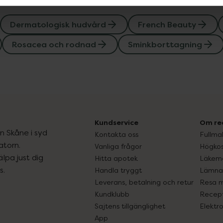
Dermatologisk hudvård
French Beauty
Rosacea och rodnad
Sminkborttagning
Kundservice
Om re
ån Skåne i syd
Kontakta oss
Fullma
atorn.
Vanliga frågor
Högkos
lpa just dig
Hitta apotek
Läkem
s.
Handla tryggt
Lämna 
Leverans, betalning och retur
Resa 
Kundklubb
Recept
Sajtens tillgänglighet
Elektr
App