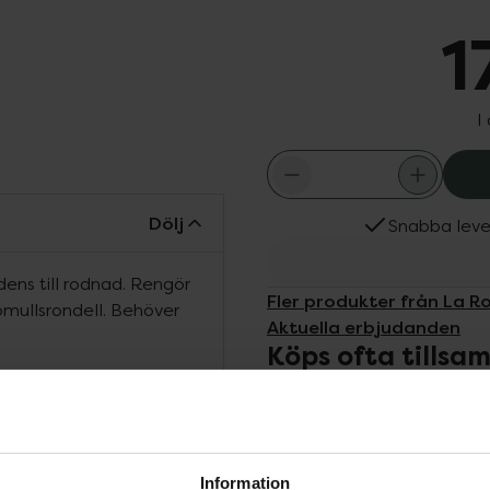
1
I
Dölj
Snabba leve
dens till rodnad. Rengör
Fler produkter från La 
omullsrondell. Behöver
Aktuella erbjudanden
Köps ofta tills
gisk hudvård
Information