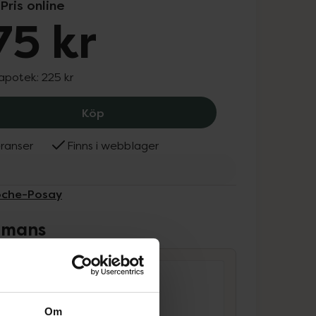
Pris online
75 kr
 apotek:
225 kr
La Roche-Posay Rosaliac Make-Up Rem
Köp
ranser
Finns i webblager
Roche-Posay
ammans
Om