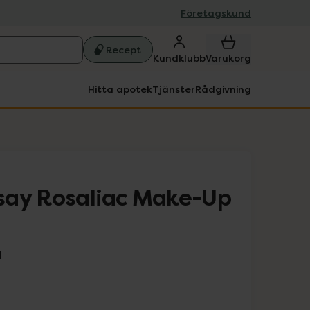
Företagskund
Recept
Kundklubb
Varukorg
Hitta apotek
Tjänster
Rådgivning
say Rosaliac Make-Up
l