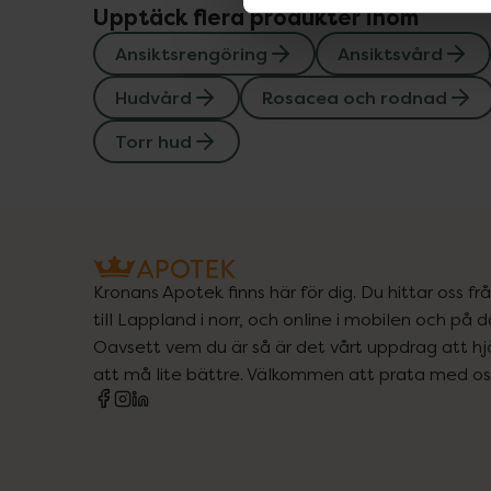
Upptäck flera produkter inom
Ansiktsrengöring
Ansiktsvård
Hudvård
Rosacea och rodnad
Torr hud
Kronans Apotek finns här för dig. Du hittar oss fr
till Lappland i norr, och online i mobilen och på d
Oavsett vem du är så är det vårt uppdrag att hjä
att må lite bättre. Välkommen att prata med os