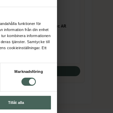
4.5 av 5 i omdöme
La Roche-Posay
andahålla funktioner för
Toleriane Rosaliac AR
n information från din enhet
SPF 30
 tur kombinera informationen
 ml
Ansiktskräm 50 ml
deras tjänster. Samtycke till
ens cookieinställningar. Ett
Pris online
228 kr
Köp båda
Marknadsföring
Tillåt alla