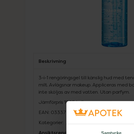
Beskrivning
3-i-1 rengöringsgel till känslig hud med ten
milt. Avlägsnar makeup. Appliceras med b
inte sköljas av med vatten. Utan parfym.
Jämförpris
1095 kr
/
l
EAN:
03337872420269
Kategorier:
Ansiktsrengöring
Ansiktsvård
Dermatolo
Samtycke