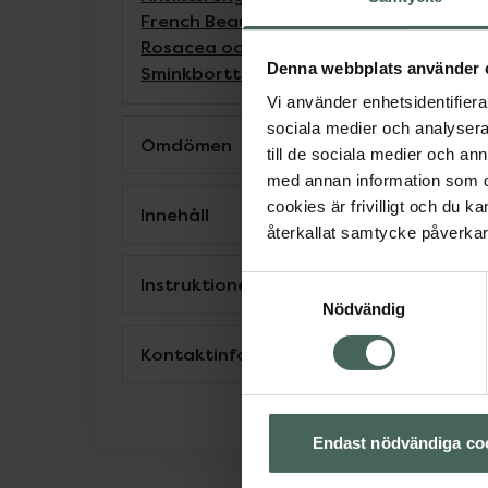
French Beauty
Hudbesvär
Hudbesvär
Hu
Rosacea och rodnad
Rosacea och rod
Denna webbplats använder 
Sminkborttagning
Torr hud
Torr hud
Vi använder enhetsidentifierar
sociala medier och analysera 
Omdömen
till de sociala medier och a
med annan information som du 
cookies är frivilligt och du k
Innehåll
återkallat samtycke påverkar 
Instruktioner
Samtyckesval
Nödvändig
Kontaktinfo tillverkare
Endast nödvändiga co