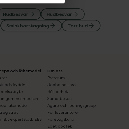
Hudbesvär
Hudbesvär
Sminkborttagning
Torr hud
cept och läkemedel
Om oss
kter
Pressrum
tnadsskyddet
Jobba hos oss
edelsutbyte
Hållbarhet
in gammal medicin
Samarbeten
med läkemedel
Ägare och ledningsgrupp
registret
För leverantörer
oniskt expertstöd, EES
Företagskund
Eget apotek