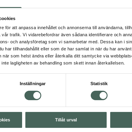
dvård
nad
Sminkborttagning
cookies
4.5 av 5 i omdöme
La Roche-Posay
e för att anpassa innehållet och annonserna till användarna, tillh
Rosaliac Make-Up
vår trafik. Vi vidarebefordrar även sådana identifierare och anna
Removal Gel
Visa
nnons- och analysföretag som vi samarbetar med. Dessa kan i sin
3-i-1 rengöringsgel 195
har tillhandahållit eller som de har samlat in när du har använt 
an när som helst ändra eller återkalla ditt samtycke via webbplats
Pris online
Visa
inte lagligheten av behandling som skett innan återkallelsen.
175 kr
Visa
Köp båda för
:
Inställningar
Statistik
403 kr
Visa
okies
Tillåt urval