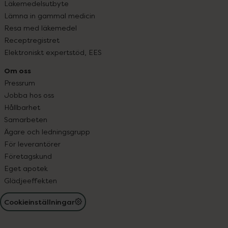
Läkemedelsutbyte
Lämna in gammal medicin
Resa med läkemedel
Receptregistret
Elektroniskt expertstöd, EES
Om oss
Pressrum
Jobba hos oss
Hållbarhet
Samarbeten
Ägare och ledningsgrupp
För leverantörer
Företagskund
Eget apotek
Glädjeeffekten
Cookieinställningar