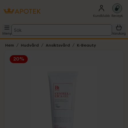
Kundklubb
Recept
Sök
Meny
Varukorg
Hem
Hudvård
Ansiktsvård
K-Beauty
20%
Hoppa över Lista
Lista: . Innehåller 1 objekt.