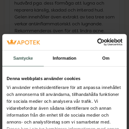
hudvård pga. dess förmåga att lugna och
reparera känslig, skadad och irriterad hud.
Gelen innehåller även extrakt av tea tree som
verkar antiinflammatoriskt och lugnande.
Rekommenderas även för att lindra acne.
Denna gel kan användas på både ansikte och
kropp och passar bl. a utmärkt efter rakning,
exfoliering etc. Perfekt också att ha med på
semestern för att lindra huden efter
Samtycke
Information
Om
solbränna/myggbett mm.
Passar alla hudtyper, inklusive känslig hud.
Denna webbplats använder cookies
Användning
Vi använder enhetsidentifierare för att anpassa innehållet
Ta en klick av gelen på rengjord hud och
och annonserna till användarna, tillhandahålla funktioner
klappa försiktigt in efter rakning, exfoliering
för sociala medier och analysera vår trafik. Vi
etc. tills den helt absorberats. Följ upp med
vidarebefordrar även sådana identifierare och annan
med övrig hudvård såsom serum och
information från din enhet till de sociala medier och
ansiktskräm.
annons- och analysföretag som vi samarbetar med.
Jämförpris
2,90 kr
/
g
Dessa kan i sin tur kombinera informationen med annan