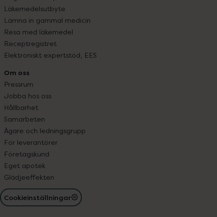
Läkemedelsutbyte
Lämna in gammal medicin
Resa med läkemedel
Receptregistret
Elektroniskt expertstöd, EES
Om oss
Pressrum
Jobba hos oss
Hållbarhet
Samarbeten
Ägare och ledningsgrupp
För leverantörer
Företagskund
Eget apotek
Glädjeeffekten
Cookieinställningar