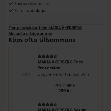
Snabba leveranser
Finns i webblager
Fler produkter från MARIA ÅKERBERG
Aktuella erbjudanden
Köps ofta tillsammans
4.5 av 5 i omdöme
MARIA ÅKERBERG Face
Protection
Dagcreme för torr hud 50 ml
Pris online
239 kr
4.5 av 5 i omdöme
MARIA ÅKERBERG Serum