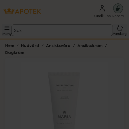
Kundklubb
Recept
Sök
Meny
Varukorg
Hem
Hudvård
Ansiktsvård
Ansiktskräm
Dagkräm
Hoppa över Lista
Lista: . Innehåller 1 objekt.