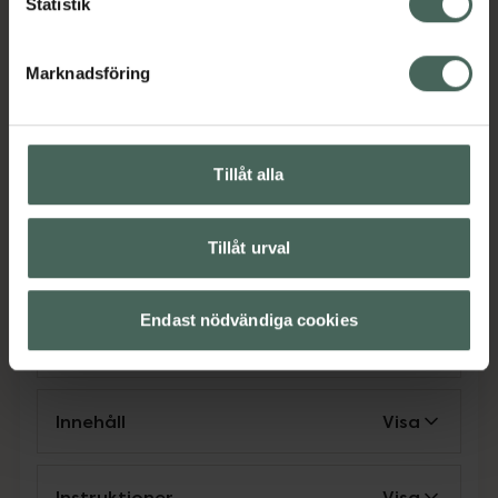
Statistik
Squalane av olivolja förbättrar celldelningen i
huden och är både fuktbevarande och
balanserande.
Marknadsföring
Jämförpris
6,98 kr
/
ml
EAN:
07340020100551
Tillåt alla
Kategorier:
Ansiktskräm
Ansiktsvård
Dagkräm
Hudbesvär
Hudbesvär
Hudvård
Tillåt urval
Rosacea och rodnad
Rosacea och rodnad
Endast nödvändiga cookies
Omdömen
Visa
Innehåll
Visa
Instruktioner
Visa