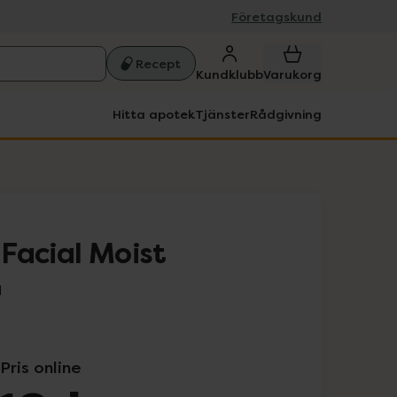
Företagskund
Recept
Kundklubb
Varukorg
Hitta apotek
Tjänster
Rådgivning
Facial Moist
l
Pris online