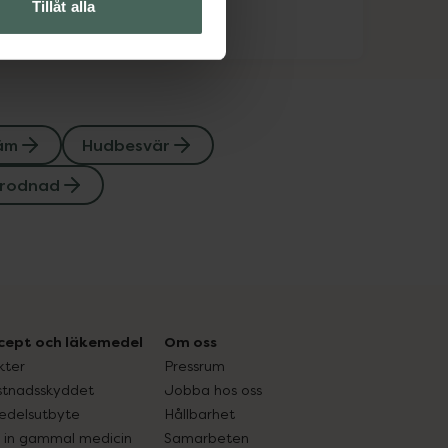
Tillåt alla
äm
Hudbesvär
 rodnad
cept och läkemedel
Om oss
kter
Pressrum
tnadsskyddet
Jobba hos oss
edelsutbyte
Hållbarhet
in gammal medicin
Samarbeten