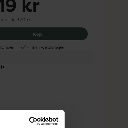
19 kr
 apotek:
370 kr
BIOpH+ Acne Facial Moist, 319 kr.
Köp
ranser
Finns i webblager
H+