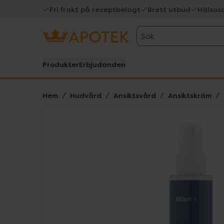
Fri frakt på receptbelagt
Brett utbud
Hälsos
Sök
Produkter
Erbjudanden
Hem
Hudvård
Ansiktsvård
Ansiktskräm
Hoppa över Lista
Lista: . Innehåller 1 objekt.