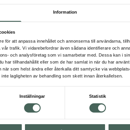
Information
Ansiktsvård
Dagkräm
cookies
kit
nad
e för att anpassa innehållet och annonserna till användarna, tillh
riterad hud
vår trafik. Vi vidarebefordrar även sådana identifierare och anna
nnons- och analysföretag som vi samarbetar med. Dessa kan i sin
har tillhandahållit eller som de har samlat in när du har använt 
Visa
an när som helst ändra eller återkalla ditt samtycke via webbplats
inte lagligheten av behandling som skett innan återkallelsen.
Visa
Inställningar
Statistik
Visa
Visa