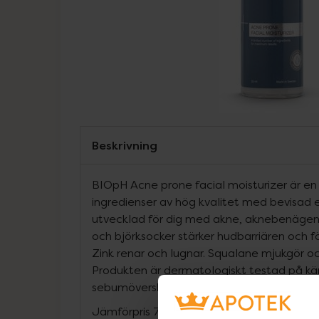
Beskrivning
BIOpH Acne prone facial moisturizer är e
ingredienser av hög kvalitet med bevisad e
utvecklad för dig med akne, aknebenägen 
och björksocker stärker hudbarriären och f
Zink renar och lugnar. Squalane mjukgör oc
Produkten är dermatologiskt testad på kä
sebumöverskott, är icke-komedogen och p
Jämförpris
7,40 kr
/
ml