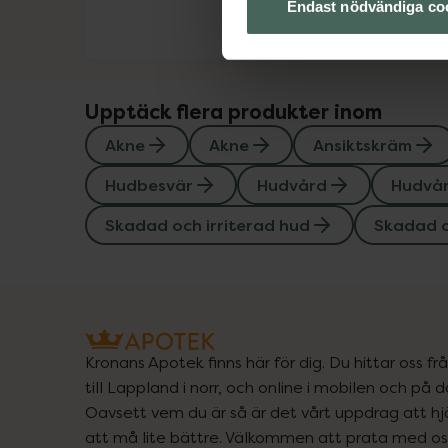
Endast nödvändiga co
Upptäck flera produkter inom
Akne
Akne
Ansiktskräm
Hudbesvär
Hudvård
Hudvår
Skadad och irriterad hud
Skadad o
Kronans Apotek finns här för dig. Du hittar oss fr
till Lappland i norr, och online i mobilen och på d
Oavsett vem du är så är det vårt uppdrag att hjä
att må lite bättre. Välkommen att prata med os