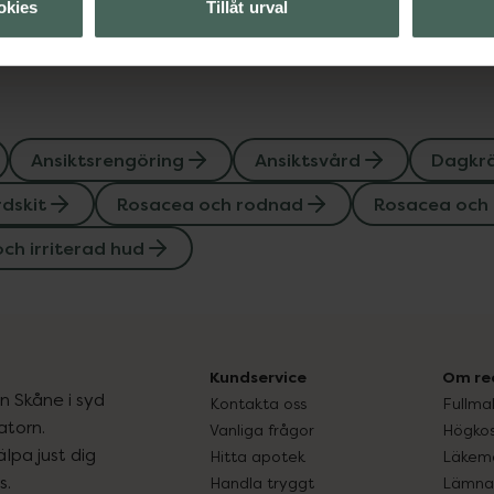
okies
Tillåt urval
Ansiktsrengöring
Ansiktsvård
Dagkr
dskit
Rosacea och rodnad
Rosacea och
ch irriterad hud
Kundservice
Om re
ån Skåne i syd
Kontakta oss
Fullma
atorn.
Vanliga frågor
Högkos
lpa just dig
Hitta apotek
Läkem
s.
Handla tryggt
Lämna 