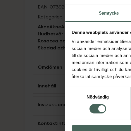
EAN:
07392059101337
Samtycke
Kategorier:
Akne
Akne
Ansiktskräm
Ansiktsrengöring
Denna webbplats använder 
Hudbesvär
Hudbesvär
Hudvård
Hudvårds
Rosacea och rodnad
Rosacea och rod
Vi använder enhetsidentifierar
Skadad och irriterad hud
Skadad och ir
sociala medier och analysera 
till de sociala medier och a
med annan information som du 
Omdömen
cookies är frivilligt och du k
återkallat samtycke påverkar 
Innehåll
Samtyckesval
Nödvändig
Instruktioner
Kontaktinfo tillverkare