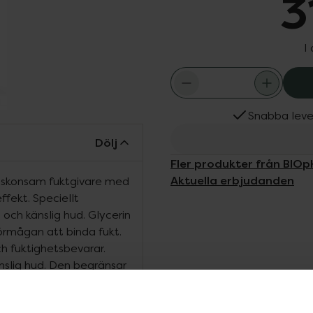
3
I
Snabba leve
Dölj
Fler produkter från BIOp
Aktuella erbjudanden
n skonsam fuktgivare med
ffekt. Speciellt
och känslig hud. Glycerin
örmågan att binda fukt.
h fuktighetsbevarar.
nslig hud. Den begränsar
arfymfri.