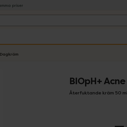
amma priser
Dagkräm
BIOpH+ Acne 
Återfuktande kräm 50 m