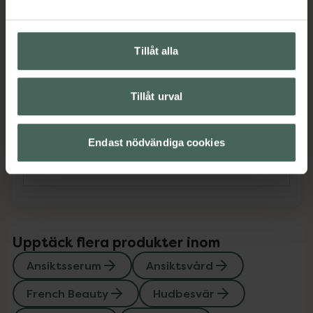
Ansiktsserum
Ansiktsvård
French Beauty
Hudbesvär
Hudbesvär
Hudvård
Tillåt alla
Rosacea och rodnad
Rosacea och rodnad
Torr hud
Torr hud
Under 500 kr
Tillåt urval
Omdömen
Visa
Endast nödvändiga cookies
Instruktioner
Visa
Upptäck flera produkter inom
Ansiktsserum
Ansiktsvård
French Beauty
Hudbesvär