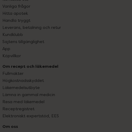
Vanliga frågor
Hitta apotek
Handla tryggt
Leverans, betalning och retur
Kundklubb
Sajtens tillgänglighet
App
Köpvillkor
Om recept och läkemedel
Fullmakter
Högkostnadsskyddet
Läkemedelsutbyte
Lämna in gammal medicin
Resa med läkemedel
Receptregistret
Elektroniskt expertstöd, EES
Om oss