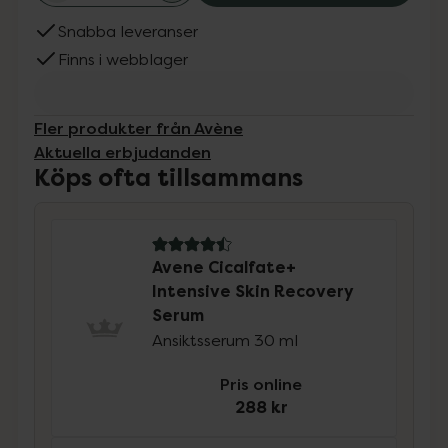
Snabba leveranser
Finns i webblager
Fler produkter från Avène
Aktuella erbjudanden
Köps ofta tillsammans
4.5 av 5 i omdöme
Avene Cicalfate+
Intensive Skin Recovery
Serum
Ansiktsserum 30 ml
Pris online
288 kr