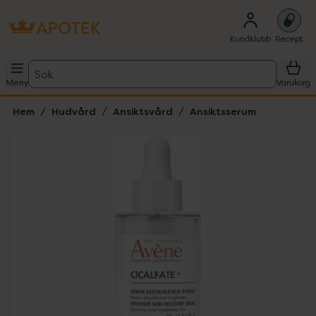
Kundklubb
Recept
Sök
Meny
Varukorg
Hem
Hudvård
Ansiktsvård
Ansiktsserum
Hoppa över Lista
Lista: . Innehåller 1 objekt.