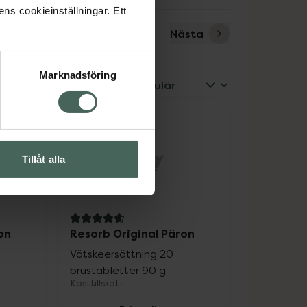
ens cookieinställningar. Ett
Nästa
Marknadsföring
Filter
Tillåt alla
4.9 av 5 i omdöme
on
Resorb Original Päron
Vätskeersättning 20
brustabletter 90 g
Kosttillskott