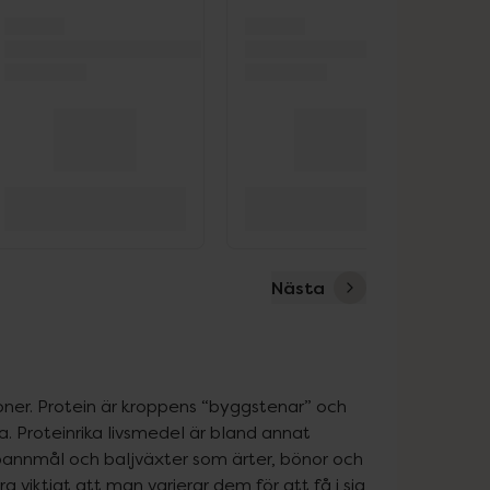
Nästa
oner. Protein är kroppens “byggstenar” och 
. Proteinrika livsmedel är bland annat 
r spannmål och baljväxter som ärter, bönor och 
a viktigt att man varierar dem för att få i sig 