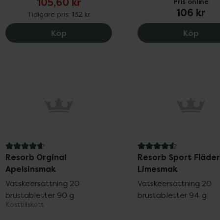
105,60 kr
Pris online
106 kr
Tidigare pris:
132 kr
Helhetshälsa D3-vitamin 75 µg (3000 IE
BioSa
Köp
Köp
4.8 av 5 i omdöme
4.6 av 5 i omdöme
Resorb Orginal
Resorb Sport Fläder
Apelsinsmak
Limesmak
Vätskeersättning 20
Vätskeersättning 20
brustabletter 90 g
brustabletter 94 g
Kosttillskott