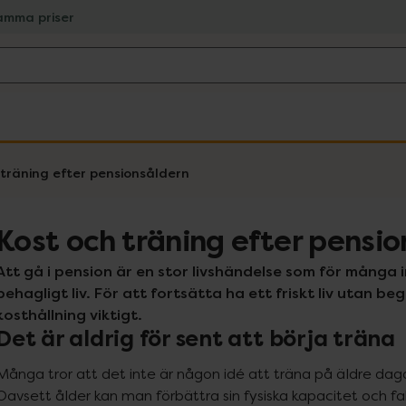
amma priser
 träning efter pensionsåldern
Kost och träning efter pensi
Att gå i pension är en stor livshändelse som för många i
behagligt liv. För att fortsätta ha ett friskt liv utan be
kosthållning viktigt.
Det är aldrig för sent att börja träna
Många tror att det inte är någon idé att träna på äldre daga
Oavsett ålder kan man förbättra sin fysiska kapacitet och fak