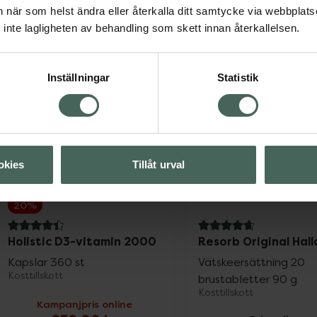
an när som helst ändra eller återkalla ditt samtycke via webbplats
inte lagligheten av behandling som skett innan återkallelsen.
Föregående
Inställningar
Statistik
Visar 82 produkter
okies
Tillåt urval
20%
4.4 av 5 i omdöme
4.7 av 5 i omdöme
Holistic D3-vitamin 2000
Resorb Original Hall
Kapslar 360 st
Vätskeersättning 20
Kosttillskott
brustabletter 90 g
Kosttillskott
Kampanjpris online