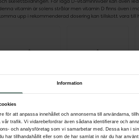
och skelettbildningen. För låga D-vitaminnivåer kan även leda t
denna vitamin är solens strålar men vitamin D finns även i ma
komma upp i rekommenderad dosering kan tillskott vara till h
ppa över Lista
Lista: . Innehåller 18 objekt.
Information
cookies
e för att anpassa innehållet och annonserna till användarna, tillh
vår trafik. Vi vidarebefordrar även sådana identifierare och anna
nnons- och analysföretag som vi samarbetar med. Dessa kan i sin
har tillhandahållit eller som de har samlat in när du har använt 