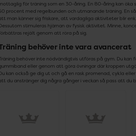
mottaglig för träning som en 30-åring. En 80-åring kan öka s
50 procent med regelbunden och utmanande träning. En såda
att man känner sig friskare, att vardagliga aktiviteter blir en
Dessutom stimuleras hjärnan av fysisk aktivitet. Minne, konce
förbättras rejält genom att röra på sig.
Träning behöver inte vara avancerat
Träning behöver inte nödvändigtvis utföras på gym. Du kan 
gummiband eller genom att göra övningar där kroppen utgör
Du kan också ge dig ut och gå en rask promenad, cykla eller t
att du anstränger dig några gånger i veckan så pass att du bl
ppa över Lista
Lista: . Innehåller 14 objekt.