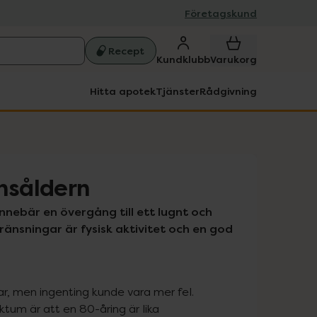
Företagskund
Recept
Kundklubb
Varukorg
Hitta apotek
Tjänster
Rådgivning
onsåldern
nnebär en övergång till ett lugnt och 
gränsningar är fysisk aktivitet och en god 
r, men ingenting kunde vara mer fel. 
tum är att en 80-åring är lika 