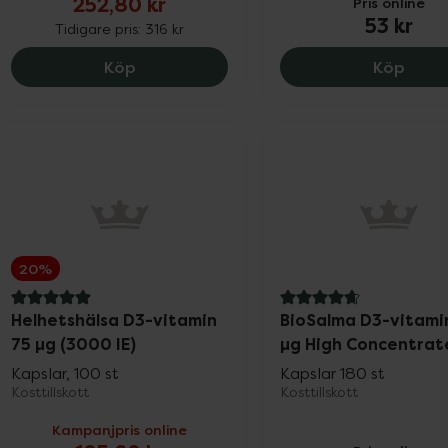
252,80 kr
Pris online
53 kr
Tidigare pris:
316 kr
Holistic D3-vitamin 2000, 252.8 kr.
Resor
Köp
Köp
20%
5 av 5 i omdöme
4.8 av 5 i omdöme
Helhetshälsa D3-vitamin
BioSalma D3-vitami
75 µg (3000 IE)
µg High Concentrat
Kapslar, 100 st
Kapslar 180 st
Kosttillskott
Kosttillskott
Kampanjpris online