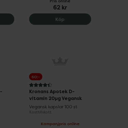
Pris online
62 kr
), 105.6 kr.
lma D3-vitamin 62,5 µg High Concentrate, 106 kr.
Resorb Sport Citrussmak, 62
Köp
60:-
4.4 av 5 i omdöme
-
Kronans Apotek D-
vitamin 20µg Vegansk
Vegansk kapslar 100 st
Kosttillskott
Kampanjpris online