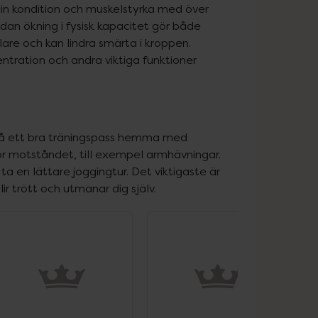
in kondition och muskelstyrka med över 
n ökning i fysisk kapacitet gör både 
klare och kan lindra smärta i kroppen. 
ntration och andra viktiga funktioner 
få ett bra träningspass hemma med 
 motståndet, till exempel armhävningar. 
a en lättare joggingtur. Det viktigaste är 
ir trött och utmanar dig själv.