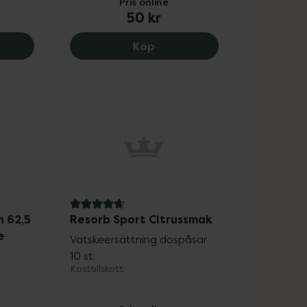
Pris online
50 kr
b Original Hallon, 53 kr.
Resorb Original Päron, 50 k
Köp
4.8 av 5 i omdöme
n 62,5
Resorb Sport Citrussmak
e
Vätskeersättning dospåsar
10 st
Kosttillskott