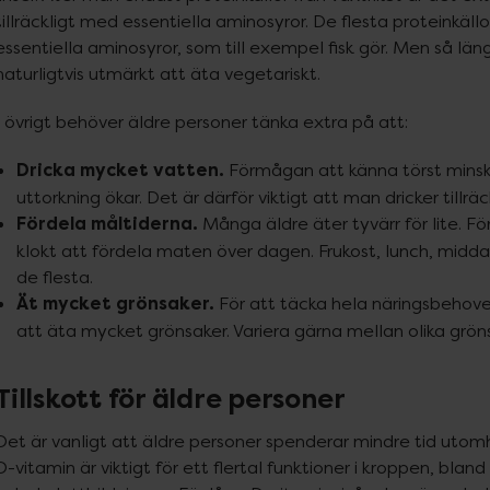
tillräckligt med essentiella aminosyror. De flesta proteinkällor
essentiella aminosyror, som till exempel fisk gör. Men så läng
naturligtvis utmärkt att äta vegetariskt.
I övrigt behöver äldre personer tänka extra på att:
Dricka mycket vatten.
Förmågan att känna törst minska
uttorkning ökar. Det är därför viktigt att man dricker tillräck
Fördela måltiderna.
Många äldre äter tyvärr för lite. För 
klokt att fördela maten över dagen. Frukost, lunch, midda
de flesta.
Ät mycket grönsaker.
För att täcka hela näringsbehovet
att äta mycket grönsaker. Variera gärna mellan olika grön
Tillskott för äldre personer
Det är vanligt att äldre personer spenderar mindre tid utomhus
D-vitamin är viktigt för ett flertal funktioner i kroppen, bland