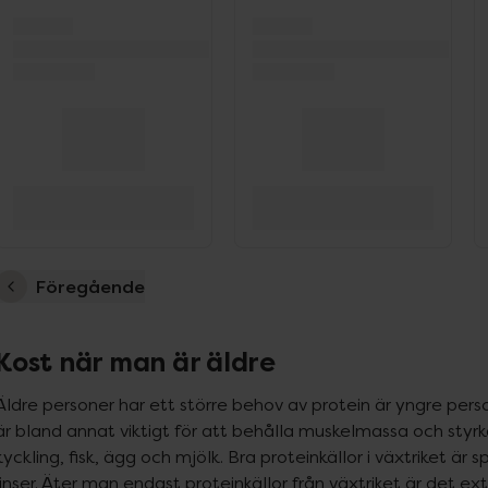
Föregående
Kost när man är äldre
Äldre personer har ett större behov av protein är yngre pers
är bland annat viktigt för att behålla muskelmassa och styrka
kyckling, fisk, ägg och mjölk. Bra proteinkällor i växtriket ä
linser. Äter man endast proteinkällor från växtriket är det extr