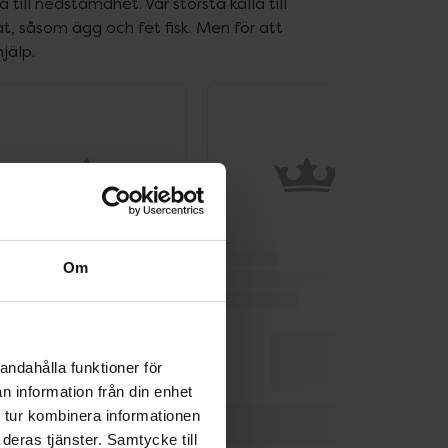
ill nedstämdhet. Vår största källa till 
t, såsom ägg och fet fisk. Men för att 
jälp.
Om
andahålla funktioner för
n information från din enhet
 tur kombinera informationen
deras tjänster. Samtycke till