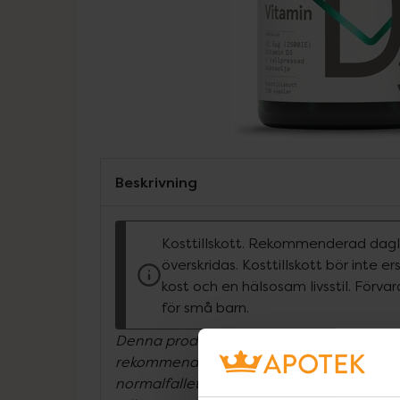
Beskrivning
Kosttillskott. Rekommenderad dagli
överskridas. Kosttillskott bör inte e
kost och en hälsosam livsstil. Förva
för små barn.
Denna produkt innehåller en dos D-vitam
rekommenderat dagligt intag (RDI). RDI fö
normalfallet 10 mikrogram. Vissa riskgru