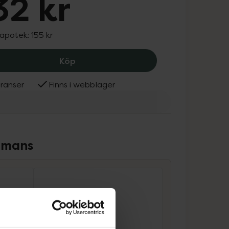
32 kr
 apotek:
155 kr
Puori Vitamin D3, 132 kr.
Köp
ranser
Finns i webblager
ammans