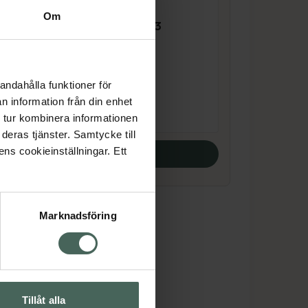
Om
4.4 av 5 i omdöme
Puori O3 Omega-3
120 kapslar
Kosttillskott
andahålla funktioner för
Pris online
n information från din enhet
339 kr
 tur kombinera informationen
deras tjänster. Samtycke till
ens cookieinställningar. Ett
Köp båda
Marknadsföring
Tillåt alla