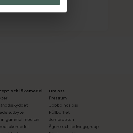
cept och läkemedel
Om oss
kter
Pressrum
tnadsskyddet
Jobba hos oss
edelsutbyte
Hållbarhet
in gammal medicin
Samarbeten
med läkemedel
Ägare och ledningsgrupp