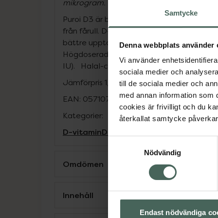
www.l
mikrogram. För mer information se
Samtycke
Puroi D3 är baserat på naturligt D-vitamin 
från fårull. D-vitaminet är blandat med eko
bättre upptag eftersom D-vitamin är en fet
Denna webbplats använder 
Högdoserad D-vitamin för att säkerställa 
Vi använder enhetsidentifierar
IU). Halal-certifierade kapslar (kapslar av 
sociala medier och analysera 
Jämförpris
1,37 kr
/
st
till de sociala medier och a
med annan information som du 
EAN:
05710789001826
cookies är frivilligt och du k
Kategorier:
återkallat samtycke påverkar 
D-vitamin
D-vitamin
Samtyckesval
Nödvändig
Omdömen
Innehåll
Endast nödvändiga co