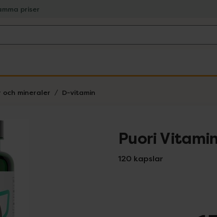
amma priser
r och mineraler
D-vitamin
Puori Vitami
120 kapslar