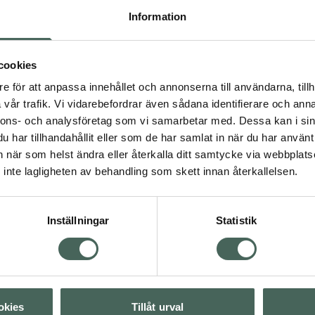
(Extern sida)
ivsmedelsverket.se
Information
4.7 av 5 i omdöme
Puori Vitamin D3
utvunnet från lanolin
logisk kokosolja för
120 kapslar
tlöslig vitamin.
Kosttillskott
cookies
bra effekt (62.5 ug, 2500
e för att anpassa innehållet och annonserna till användarna, tillh
gelatin från nötdjur)
Pris online
vår trafik. Vi vidarebefordrar även sådana identifierare och anna
132 kr
nnons- och analysföretag som vi samarbetar med. Dessa kan i sin
har tillhandahållit eller som de har samlat in när du har använt 
Köp båda för
:
an när som helst ändra eller återkalla ditt samtycke via webbplats
471 kr
inte lagligheten av behandling som skett innan återkallelsen.
Inställningar
Statistik
Visa
Visa
okies
Tillåt urval