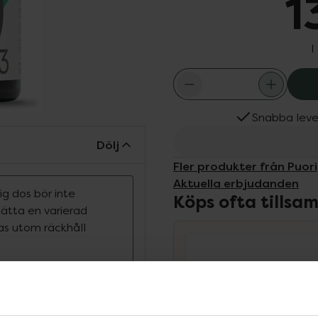
1
I
Snabba leve
Dölj
Fler produkter från Puori
Aktuella erbjudanden
g dos bör inte
Köps ofta tills
rsätta en varierad
ras utom räckhåll
in som är högre än
r D-vitamin är i
pper kan behöva 20