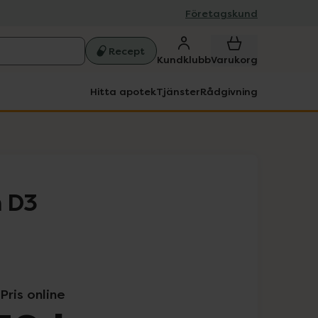
Företagskund
Recept
Kundklubb
Varukorg
Hitta apotek
Tjänster
Rådgivning
n D3
Pris online