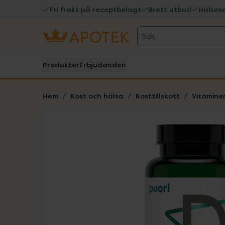
Fri frakt på receptbelagt
Brett utbud
Hälsos
Sök
Produkter
Erbjudanden
Hem
Kost och hälsa
Kosttillskott
Vitamine
Hoppa över Lista
Lista: . Innehåller 1 objekt.