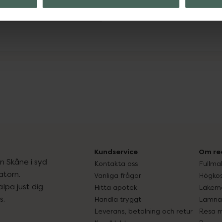
Visa
Kundservice
Om re
ån Skåne i syd
Kontakta oss
Fullma
atorn.
Vanliga frågor
Högkos
lpa just dig
Hitta apotek
Läkem
s.
Handla tryggt
Lämna 
Leverans, betalning och retur
Resa 