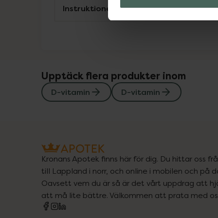
Instruktioner
Upptäck flera produkter inom
D-vitamin
D-vitamin
Kronans Apotek finns här för dig. Du hittar oss fr
till Lappland i norr, och online i mobilen och på d
Oavsett vem du är så är det vårt uppdrag att hjä
att må lite bättre. Välkommen att prata med os