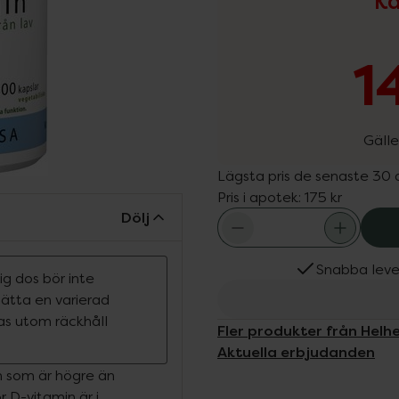
Ka
1
Gälle
Lägsta pris de senaste 30
Pris i apotek:
175 kr
Dölj
Snabba leve
g dos bör inte
rsätta en varierad
ras utom räckhåll
Fler produkter från Helh
Aktuella erbjudanden
n som är högre än
 D-vitamin är i