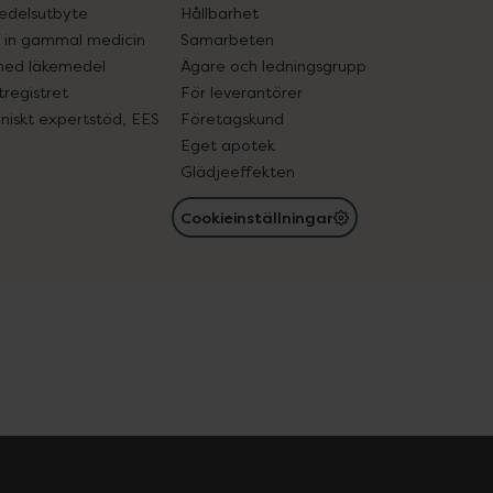
edelsutbyte
Hållbarhet
in gammal medicin
Samarbeten
med läkemedel
Ägare och ledningsgrupp
registret
För leverantörer
oniskt expertstöd, EES
Företagskund
Eget apotek
Glädjeeffekten
Cookieinställningar