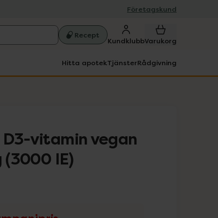
Företagskund
Recept
Kundklubb
Varukorg
Hitta apotek
Tjänster
Rådgivning
 D3-vitamin vegan
g (3000 IE)