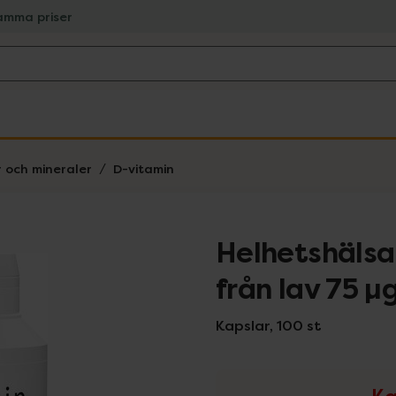
amma priser
r och mineraler
D-vitamin
Helhetshälsa
från lav 75 µ
Kapslar, 100 st