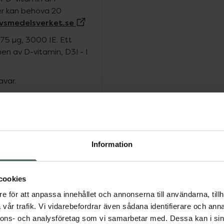
per kan behöva 20
(Extern sida)
vsmedelsverket.se
75 µg, 3000 IE. Ett
n av D-vitamin, D3! - I
avar.
för bästa upptag.
Information
ungerar normalt. D-
benstomme och normala
cookies
 normal muskelfunktion. D-
e för att anpassa innehållet och annonserna till användarna, tillh
blodet.
vår trafik. Vi vidarebefordrar även sådana identifierare och anna
ka. För att den
nnons- och analysföretag som vi samarbetar med. Dessa kan i sin