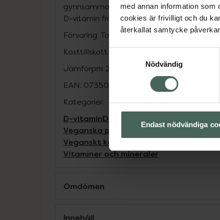
gynnsamma effekten ska uppnås behöver 
med annan information som du 
D-vitamin från alla källor vara 20 mikrogra
cookies är frivilligt och du k
återkallat samtycke påverkar 
Förvaring: Torrt i rumstemperatur och oåtk
Kosttillskott ersätter inte en varierad kost 
Samtyckesval
Nödvändig
Jämförpris
2,12 kr
/
st
EAN:
07350026472590
Kategorier:
D-vitamin
D-vitamin
Kost och hälsa
Kostt
Endast nödvändiga co
Veganska produkter
Veganskt kosttills
Veganskt kosttillskott
Vitaminer och mi
Vitaminer och mineraler
Omdömen
Innehåll