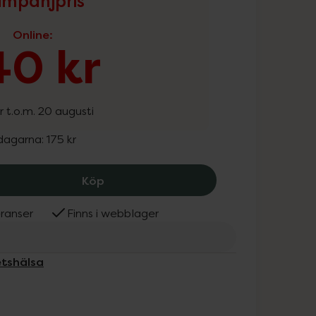
mpanjpris
Online
:
40 kr
r t.o.m. 20 augusti
 dagarna:
175 kr
Helhetshälsa D3-vitamin vegan från la
Köp
ranser
Finns i webblager
etshälsa