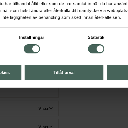
det dagliga intaget av
har tillhandahållit eller som de har samlat in när du har använt 
m (800 IE).
an när som helst ändra eller återkalla ditt samtycke via webbplats
inte lagligheten av behandling som skett innan återkallelsen.
omligt för små barn.
och en hälsosam livsstil.
Inställningar
Statistik
illskott
Kosttillskott
okies
Tillåt urval
kott
neraler
Visa
Visa