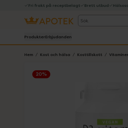
Fri frakt på receptbelagt
Brett utbud
Hälsos
Sök
Produkter
Erbjudanden
Hem
Kost och hälsa
Kosttillskott
Vitamine
20%
Hoppa över Lista
Lista: . Innehåller 1 objekt.