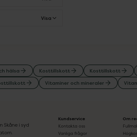
Visa
ch hälsa
Kosttillskott
Kosttillskott
sttillskott
Vitaminer och mineraler
Vitam
Kundservice
Om re
ån Skåne i syd
Kontakta oss
Fullma
atorn.
Vanliga frågor
Högkos