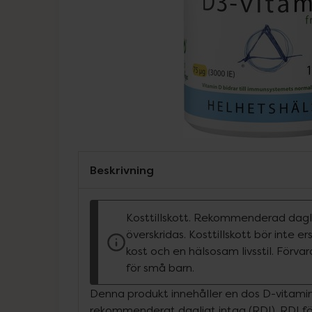
Beskrivning
Kosttillskott. Rekommenderad dagli
överskridas. Kosttillskott bör inte e
kost och en hälsosam livsstil. Förva
för små barn.
Denna produkt innehåller en dos D-vitami
rekommenderat dagligt intag (RDI). RDI för