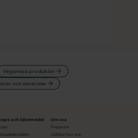
Veganska produkter
iner och mineraler
cept och läkemedel
Om oss
kter
Pressrum
tnadsskyddet
Jobba hos oss