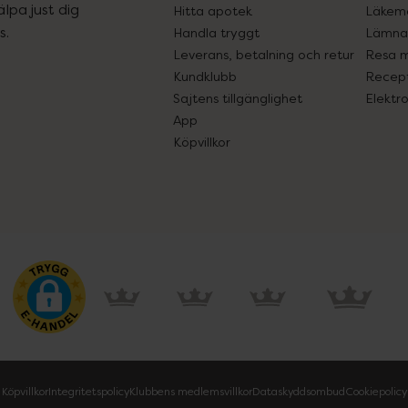
lpa just dig
Hitta apotek
Läkem
s.
Handla tryggt
Lämna 
Leverans, betalning och retur
Resa 
Kundklubb
Recept
Sajtens tillgänglighet
Elektr
App
Köpvillkor
Köpvillkor
Integritetspolicy
Klubbens medlemsvillkor
Dataskyddsombud
Cookiepolicy