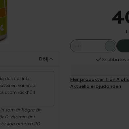
4
I
Dölj
Snabba leve
g dos bör inte
Fler produkter från Alpha
rsätta en varierad
Aktuella erbjudanden
ras utom räckhåll
in som är högre än
r D-vitamin är i
pper kan behöva 20