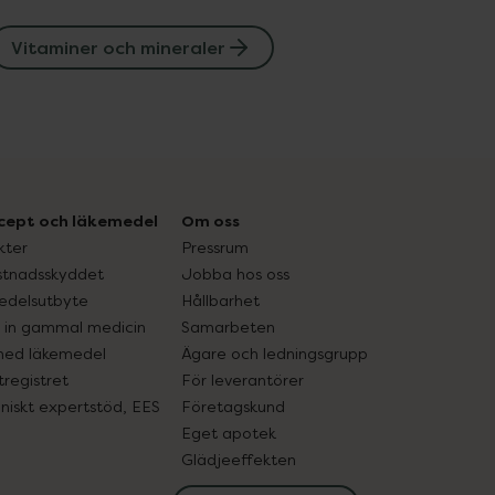
Vitaminer och mineraler
cept och läkemedel
Om oss
kter
Pressrum
tnadsskyddet
Jobba hos oss
edelsutbyte
Hållbarhet
in gammal medicin
Samarbeten
med läkemedel
Ägare och ledningsgrupp
registret
För leverantörer
oniskt expertstöd, EES
Företagskund
Eget apotek
Glädjeeffekten