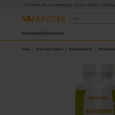
Fri frakt på receptbelagt
Brett utbud
Hälsos
Sök
Produkter
Erbjudanden
Hem
Kost och hälsa
Kosttillskott
Vitamine
Hoppa över Lista
Lista: . Innehåller 1 objekt.