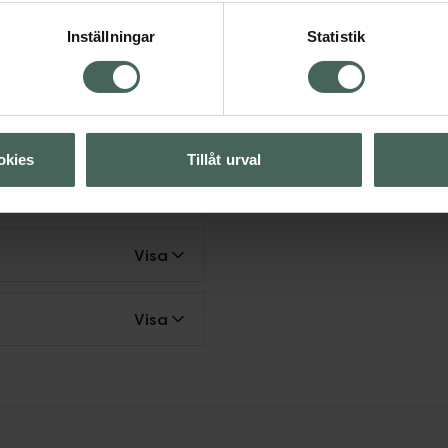
Inställningar
Statistik
illskott
Kosttillskott
mineraler
okies
Tillåt urval
Visa
Visa
Visa