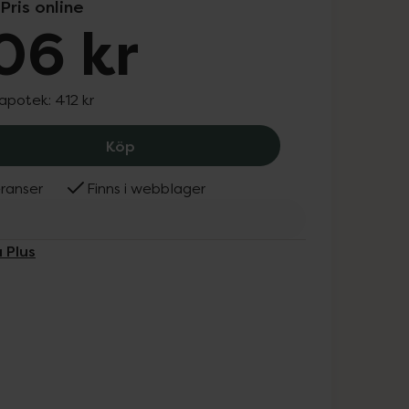
Pris online
06 kr
 apotek:
412 kr
Alpha Plus D3-vitamin 3000 iE + K2, 4
Köp
ranser
Finns i webblager
 Plus