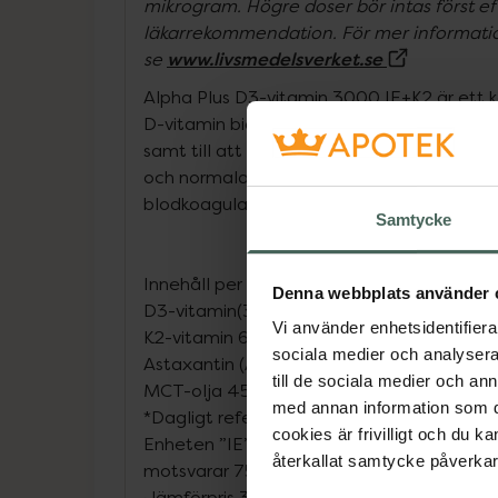
mikrogram. Högre doser bör intas först ef
läkarrekommendation. För mer informati
(Extern s
www.livsmedelsverket.se
se
Alpha Plus D3-vitamin 3000 IE+K2 är ett ko
D-vitamin bidrar till immunsystemets nor
samt till att bibehålla normal benstomme
och normala tänder. K-vitamin bidrar till 
blodkoagulation och till att bibehålla n
Samtycke
Innehåll per 1 kap (% av DRI)
Denna webbplats använder 
D3-vitamin(3000 IE) 75 µg (1500)
Vi använder enhetsidentifierar
K2-vitamin 60 µg (80)
sociala medier och analysera 
Astaxantin (Astapure®) 500 µg (*)
till de sociala medier och a
MCT-olja 450 mg (*)
med annan information som du 
*Dagligt referensintag (DRI) ej fastställt.
cookies är frivilligt och du k
Enheten ”IE” står för internationella enh
återkallat samtycke påverkar 
motsvarar 75 μg.
Jämförpris
3,49 kr
/
st