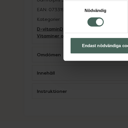
Samtyckesval
EAN:
07331985041645
Nödvändig
Kategorier:
D-vitamin
D-vitamin
Kost och hälsa
Kostt
Vitaminer och mineraler
Vitaminer och 
Endast nödvändiga co
Omdömen
Innehåll
Instruktioner