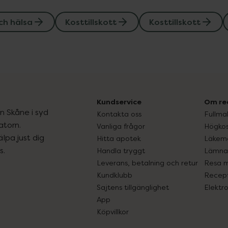
ch hälsa
Kosttillskott
Kosttillskott
Kundservice
Om re
ån Skåne i syd
Kontakta oss
Fullma
atorn.
Vanliga frågor
Högkos
lpa just dig
Hitta apotek
Läkem
s.
Handla tryggt
Lämna 
Leverans, betalning och retur
Resa 
Kundklubb
Recept
Sajtens tillgänglighet
Elektr
App
Köpvillkor