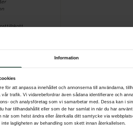
ter
on
ida)
sttillskott.
mala funktion
, normal muskelfunktion
normal
ormal benstomme.
Information
cookies
e för att anpassa innehållet och annonserna till användarna, tillh
vår trafik. Vi vidarebefordrar även sådana identifierare och anna
nnons- och analysföretag som vi samarbetar med. Dessa kan i sin
har tillhandahållit eller som de har samlat in när du har använt 
an när som helst ändra eller återkalla ditt samtycke via webbplats
eter och 3000 IE
inte lagligheten av behandling som skett innan återkallelsen.