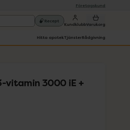
Företagskund
Recept
Kundklubb
Varukorg
Hitta apotek
Tjänster
Rådgivning
3-vitamin 3000 iE +