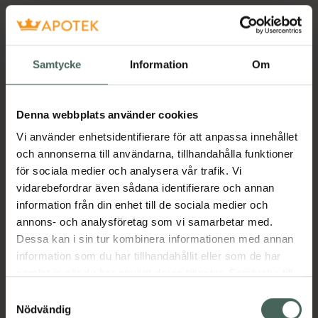
Samtycke
Information
Om
Denna webbplats använder cookies
Vi använder enhetsidentifierare för att anpassa innehållet
och annonserna till användarna, tillhandahålla funktioner
för sociala medier och analysera vår trafik. Vi
vidarebefordrar även sådana identifierare och annan
information från din enhet till de sociala medier och
annons- och analysföretag som vi samarbetar med.
Dessa kan i sin tur kombinera informationen med annan
information som du har tillhandahållit eller som de har
samlat in när du har använt deras tjänster. Samtycke till
cookies är frivilligt och du kan när som helst ändra eller
Samtyckesval
återkalla ditt samtycke via webbplatsens
Nödvändig