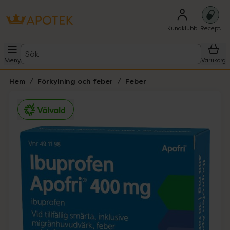
Kundklubb
Recept
Sök
Meny
Varukorg
Hem
Förkylning och feber
Feber
Hoppa över Lista
Lista: . Innehåller 1 objekt.