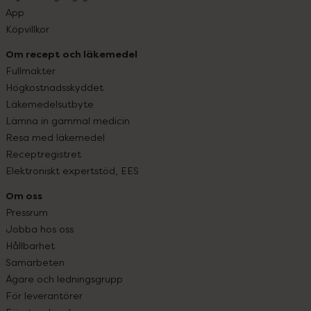
App
Köpvillkor
Om recept och läkemedel
Fullmakter
Högkostnadsskyddet
Läkemedelsutbyte
Lämna in gammal medicin
Resa med läkemedel
Receptregistret
Elektroniskt expertstöd, EES
Om oss
Pressrum
Jobba hos oss
Hållbarhet
Samarbeten
Ägare och ledningsgrupp
För leverantörer