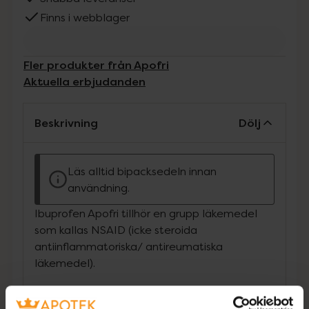
Finns i webblager
Fler produkter från Apofri
Aktuella erbjudanden
Beskrivning
Dölj
Läs alltid bipacksedeln innan
användning.
Ibuprofen Apofri tillhör en grupp läkemedel
som kallas NSAID (icke steroida
antiinflammatoriska/ antireumatiska
läkemedel).
Ibuprofen Apofri verkar smärtstillande och