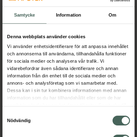
febernedsättande .
Samtycke
Information
Om
Ibuprofen Apofri används vid tillfälliga lätta till
måttliga smärttillstånd, t ex huvudvärk,
tandvärk, muskel- och ledvärk, ryggbesvär,
Denna webbplats använder cookies
menstruationssmärtor samt vid feber vid
förkylningssjukdomar.
Vi använder enhetsidentifierare för att anpassa innehållet
Jämförpris
1,82 kr
/
st
och annonserna till användarna, tillhandahålla funktioner
för sociala medier och analysera vår trafik. Vi
EAN:
07350041582540
vidarebefordrar även sådana identifierare och annan
Kategorier:
information från din enhet till de sociala medier och
annons- och analysföretag som vi samarbetar med.
Feber
Förkylning och feber
Huvudvärk
Dessa kan i sin tur kombinera informationen med annan
Mensvärk
Muskelvärk
information som du har tillhandahållit eller som de har
Packa för solsemestern
Resa
Värk
samlat in när du har använt deras tjänster. Samtycke till
cookies är frivilligt och du kan när som helst ändra eller
Samtyckesval
Innehåll
Visa
återkalla ditt samtycke via webbplatsens
Nödvändig
cookieinställningar. Ett återkallat samtycke påverkar inte
lagligheten av behandling som skett innan återkallelsen.