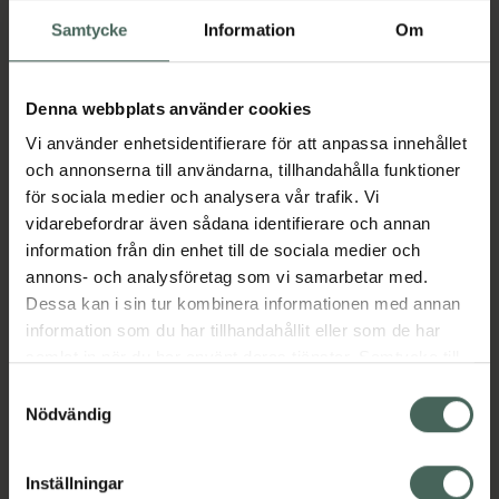
st
Samtycke
Information
Om
Medicinteknisk produkt
Pris online
Denna webbplats använder cookies
559 kr
Vi använder enhetsidentifierare för att anpassa innehållet
och annonserna till användarna, tillhandahålla funktioner
Köp båda för
:
630 kr
för sociala medier och analysera vår trafik. Vi
Köp båda
vidarebefordrar även sådana identifierare och annan
information från din enhet till de sociala medier och
annons- och analysföretag som vi samarbetar med.
Dessa kan i sin tur kombinera informationen med annan
Beskrivning
Dölj
information som du har tillhandahållit eller som de har
samlat in när du har använt deras tjänster. Samtycke till
Linsskydd skyddar termometerns känsliga lins
cookies är frivilligt och du kan när som helst ändra eller
Samtyckesval
mot öronvax. Nytt linsskydd påsätts före
återkalla ditt samtycke via webbplatsens
Nödvändig
varje mätning med örontermometern.
cookieinställningar. Ett återkallat samtycke påverkar inte
lagligheten av behandling som skett innan återkallelsen.
Jämförpris
2,48 kr
/
st
Inställningar