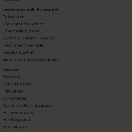
Om recept och läkemedel
Fullmakter
Högkostnadsskyddet
Läkemedelsutbyte
Lämna in gammal medicin
Resa med läkemedel
Receptregistret
Elektroniskt expertstöd, EES
Om oss
Pressrum
Jobba hos oss
Hållbarhet
Samarbeten
Ägare och ledningsgrupp
För leverantörer
Företagskund
Eget apotek