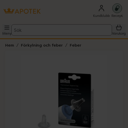
Kundklubb
Recept
Sök
Meny
Varukorg
Hem
Förkylning och feber
Feber
Hoppa över Lista
Lista: . Innehåller 3 objekt.