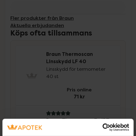
Fler produkter från Braun
Aktuella erbjudanden
Köps ofta tillsammans
Braun Thermoscan
Linsskydd LF 40
Linsskydd för termometer
40 st
Pris online
71 kr
5 av 5 i omdöme
Braun Thermoscan 7+ IRT
6525 Örontermometer
Febertermometer för örat 1