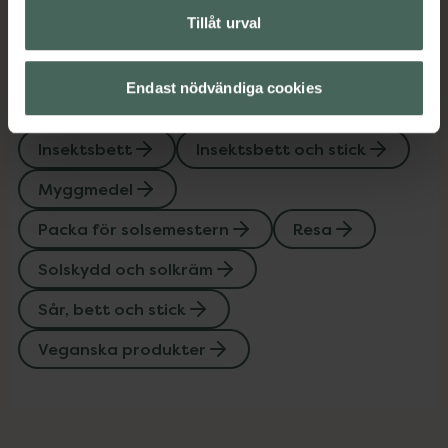
Tillåt urval
Upptäck flera produkter inom
Endast nödvändiga cookies
After sun
Hudvård
Insektsbett
Insektsbett och stick
Myggmedel
Packa för solsemestern
Resa
Solskydd och solkräm
Sår, bett och stick
Veganska produkter