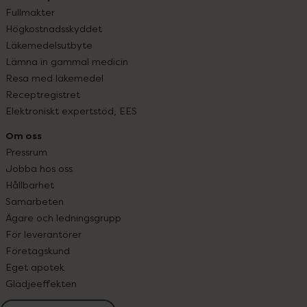
Fullmakter
Högkostnadsskyddet
Läkemedelsutbyte
Lämna in gammal medicin
Resa med läkemedel
Receptregistret
Elektroniskt expertstöd, EES
Om oss
Pressrum
Jobba hos oss
Hållbarhet
Samarbeten
Ägare och ledningsgrupp
För leverantörer
Företagskund
Eget apotek
Glädjeeffekten