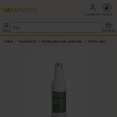
Kundklubb
Recept
Sök
Meny
Varukorg
Hem
Hudvård
Solskydd och solkräm
After sun
Hoppa över Lista
Lista: . Innehåller 2 objekt.