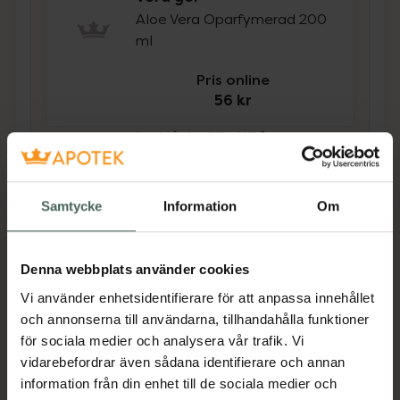
Aloe Vera Oparfymerad 200
ml
Pris online
56 kr
Köp båda för
:
112 kr
Köp båda
Samtycke
Information
Om
Beskrivning
Dölj
Denna webbplats använder cookies
Aloe vera spray som är fuktgivande,
Vi använder enhetsidentifierare för att anpassa innehållet
svalkande och lugnande. Återfuktar torr hud
och annonserna till användarna, tillhandahålla funktioner
och lindrar klåda från insektsbett eller
för sociala medier och analysera vår trafik. Vi
solsveda. Kan även användas som svalkande
vidarebefordrar även sådana identifierare och annan
ansiktsspray. 94% aloe vera. Oparfymerad.
information från din enhet till de sociala medier och